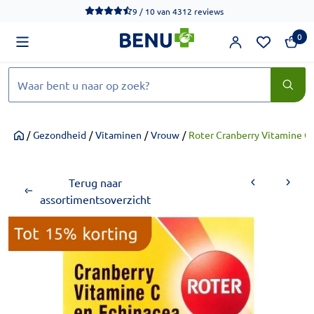
We werken momenteel hard aan het verbeteren van de toegankel
9 / 10
van
4312 reviews
0
Zoeken
/
Gezondheid
/
Vitaminen
/
Vrouw
/
Roter Cranberry Vitamine C 
Home
Terug naar
assortimentsoverzicht