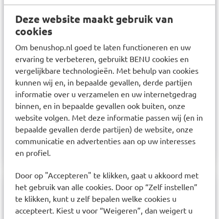
toelating
Deze website maakt gebruik van
cookies
Gebruik
Roter Cranberry, Vitamine C en Echinacea zijn
Om benushop.nl goed te laten functioneren en uw
sliktabletten. Echinacea draagt bij aan het behoud
ervaring te verbeteren, gebruikt BENU cookies en
vergelijkbare technologieën. Met behulp van cookies
van gezonde urinewegen en ondersteunt de
kunnen wij en, in bepaalde gevallen, derde partijen
natuurlijke weerstand. Dosering: 1 maal per dag 1
informatie over u verzamelen en uw internetgedrag
à 2 tabletten zonder kauwen met water innemen.
binnen, en in bepaalde gevallen ook buiten, onze
Niet geschikt voor kinderen jonger dan 6 jaar.
website volgen. Met deze informatie passen wij (en in
Voor kinderen raden wij aan de huisarts te
bepaalde gevallen derde partijen) de website, onze
raadplegen.
communicatie en advertenties aan op uw interesses
en profiel.
Door op "Accepteren" te klikken, gaat u akkoord met
het gebruik van alle cookies. Door op “Zelf instellen”
Samenstelling
te klikken, kunt u zelf bepalen welke cookies u
accepteert. Kiest u voor “Weigeren”, dan weigert u
Samenstelling: cranberryextract (Vaccinium