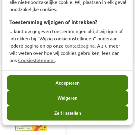
alle niet-noodzakelijke cookie. Wij plaatsen in elk geval
macrocarpon), ascorbinezuur, vulstof (cellulose),
noodzakelijke cookies.
echinacea purpurea extract, antiklontermiddel
Toestemming wijzigen of intrekken?
(magnesiumstearaat), vulstof (silicium dioxide),
U kunt uw gegeven toestemmingen altijd wijzigen of
glansmiddelen (hydroxypropylmethyl cellulose,
intrekken bij “Wijzig cookie instellingen” onderaan
bijenwas, carnaubawas), bevochtigingsmiddel
iedere pagina en op onze
contactpagina
. Als u meer
(glycerol).
wilt weten over hoe wij cookies gebruiken, lees dan
ons
Cookiestatement
.
Laatst bekeken items
Accepteren
Weigeren
Zelf instellen