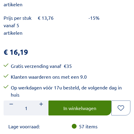
artikelen
Prijs per stuk
€
13,76
-15%
vanaf 5
artikelen
€
16,19
Gratis verzending vanaf
€
35
Klanten waarderen ons met een 9.0
Op werkdagen vóór 17u besteld, de volgende dag in
huis
Aantal
Voer het gewenste aantal in.
In winkelwagen
Lage voorraad:
57
items