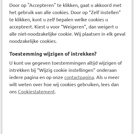
Door op "Accepteren" te klikken, gaat u akkoord met
Consument binnen 14 dagen nadat hij het gebrek heeft
het gebruik van alle cookies. Door op “Zelf instellen”
ontdekt dan wel redelijkerwijze had moeten ontdekken
te klikken, kunt u zelf bepalen welke cookies u
BENU daarvan in kennis te stellen.
accepteert. Kiest u voor “Weigeren”, dan weigert u
4. Als BENU de klacht aannemelijk vindt, wordt het
alle niet-noodzakelijke cookie. Wij plaatsen in elk geval
relevante product hersteld, vervangen of vergoed. Als het
noodzakelijke cookies.
product vergoed wordt, is de vergoeding gelijk aan de door
Toestemming wijzigen of intrekken?
Consument betaalde prijs voor het product (en eventueel
U kunt uw gegeven toestemmingen altijd wijzigen of
verzendkosten als de gehele bestelling niet voldoet aan de
intrekken bij “Wijzig cookie instellingen” onderaan
Overeenkomst). Het bepaalde in dit artikel staat een
iedere pagina en op onze
contactpagina
. Als u meer
beroep op eventuele schadevergoeding niet in de weg.
wilt weten over hoe wij cookies gebruiken, lees dan
Artikel 9. Herroepingsrecht (uitsluitend bij
ons
Cookiestatement
.
koop op afstand)
1. Als de Overeenkomst op afstand is gesloten bijvoorbeeld
via de Website en het herroepingsrecht geldt (het
herroepingsrecht is niet uitgezonderd in lid 7 van dit
artikel), dan heeft Consument de mogelijkheid de