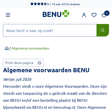
We werken momenteel hard aan het verbeteren van de toegankel
9 / 10
van
4310 reviews
0
Zoeken
/
Algemene voorwaarden
Home
Print deze pagina:
Algemene voorwaarden BENU
Versie: juli 2026
Hieronder vindt u onze Algemene Voorwaarden. Deze zijn
steeds van toepassing als u gebruik maakt van de diensten
van BENU en/of een bestelling plaatst bij BENU
bijvoorbeeld via BENU.nl en benushop.nl. Deze Algemene