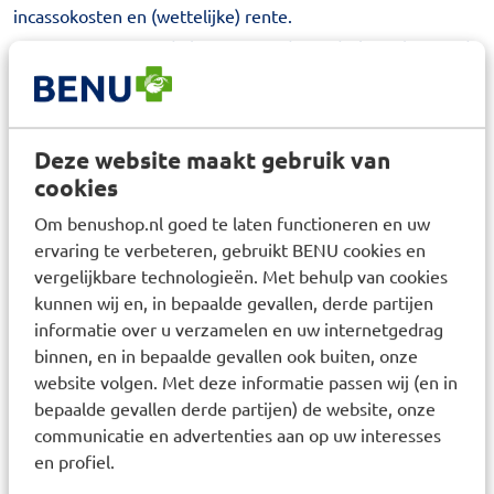
incassokosten en (wettelijke) rente.
4. Bezwaren tegen de hoogte van de vordering schorten de
betalingsverplichting van Consument niet op.
Artikel 8. Conformiteit
1. BENU zorgt ervoor dat de producten voldoen aan de
Deze website maakt gebruik van
Overeenkomst, de in het aanbod vermelde specificaties,
cookies
aan de redelijke eisen van deugdelijkheid en/of
Om benushop.nl goed te laten functioneren en uw
bruikbaarheid en de op de datum van de totstandkoming
ervaring te verbeteren, gebruikt BENU cookies en
van de Overeenkomst bestaande wettelijke bepalingen
vergelijkbare technologieën. Met behulp van cookies
en/of overheidsvoorschriften.
kunnen wij en, in bepaalde gevallen, derde partijen
informatie over u verzamelen en uw internetgedrag
2. Consument is verplicht om onmiddellijk na ontvangst van
binnen, en in bepaalde gevallen ook buiten, onze
het product en/of na uitvoering van de dienst te
website volgen. Met deze informatie passen wij (en in
controleren of het geleverde product en/of de uitgevoerde
bepaalde gevallen derde partijen) de website, onze
dienst beantwoordt aan de Overeenkomst.
communicatie en advertenties aan op uw interesses
3. Als het afgeleverde product en/of de uitgevoerde dienst
en profiel.
niet aan de Overeenkomst beantwoordt, dan moet