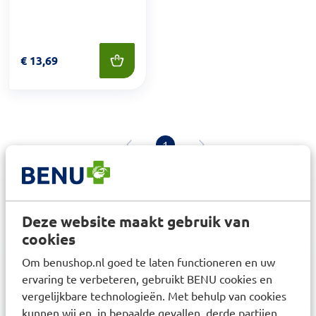
Prijs: € 13,69
€
13,69
1
Deze website maakt gebruik van
cookies
3,6
miljoen klanten
Om benushop.nl goed te laten functioneren en uw
ervaring te verbeteren, gebruikt BENU cookies en
vergelijkbare technologieën. Met behulp van cookies
kunnen wij en, in bepaalde gevallen, derde partijen