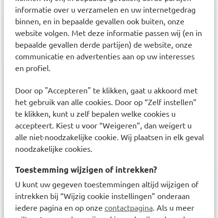
informatie over u verzamelen en uw internetgedrag
binnen, en in bepaalde gevallen ook buiten, onze
website volgen. Met deze informatie passen wij (en in
Klanten waarderen ons met een
8.6
bepaalde gevallen derde partijen) de website, onze
communicatie en advertenties aan op uw interesses
en profiel.
Nieuwsbrief
Door op "Accepteren" te klikken, gaat u akkoord met
Inschrijven
Ontvang zorgadvies en onze laatste acties
het gebruik van alle cookies. Door op “Zelf instellen”
te klikken, kunt u zelf bepalen welke cookies u
Inschrijven
accepteert. Kiest u voor “Weigeren”, dan weigert u
Inschrijven
alle niet-noodzakelijke cookie. Wij plaatsen in elk geval
noodzakelijke cookies.
Ontdek onze services
Toestemming wijzigen of intrekken?
U kunt uw gegeven toestemmingen altijd wijzigen of
Inschrijven bij uw BENU Apotheek
intrekken bij “Wijzig cookie instellingen” onderaan
Medicijnen afhalen en bezorgen
iedere pagina en op onze
contactpagina
. Als u meer