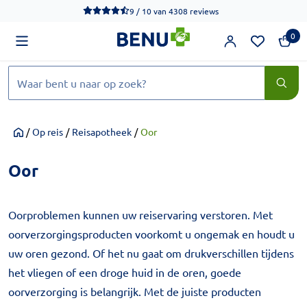
We werken momenteel hard aan het verbeteren van de toegankel
9 / 10
van
4308 reviews
0
Zoeken
/
Op reis
/
Reisapotheek
/
Oor
Home
Oor
Oorproblemen kunnen uw reiservaring verstoren. Met
oorverzorgingsproducten voorkomt u ongemak en houdt u
uw oren gezond. Of het nu gaat om drukverschillen tijdens
het vliegen of een droge huid in de oren, goede
oorverzorging is belangrijk. Met de juiste producten