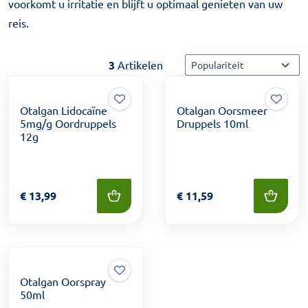
voorkomt u irritatie en blijft u optimaal genieten van uw
reis.
Sorteermethode
3
Artikelen
Otalgan Lidocaïne
Otalgan Oorsmeer
5mg/g Oordruppels
Druppels 10ml
12g
Prijs: € 13,99
€
13,99
Prijs: € 11,59
€
11,59
Otalgan Oorspray
50ml