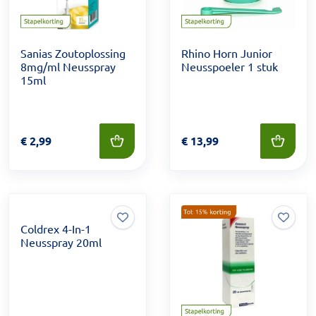
Sanias Zoutoplossing
Rhino Horn Junior
8mg/ml Neusspray
Neusspoeler 1 stuk
15ml
Prijs: € 2,99
€
2,99
Prijs: € 13,99
€
13,99
Coldrex 4-In-1
Neusspray 20ml