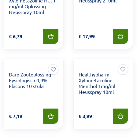
Xylometazoline HCl 1
Neusspray 210ml
mg/ml Oplossing
Neusspray 10ml
Prijs: € 6,79
€
6,79
Prijs: € 17,99
€
17,99
Daro Zoutoplossing
Healthypharm
Fysiologisch 0,9%
Xylometazoline
Flacons 10 stuks
Menthol 1mg/ml
Neusspray 10ml
Prijs: € 7,19
€
7,19
Prijs: € 3,99
€
3,99