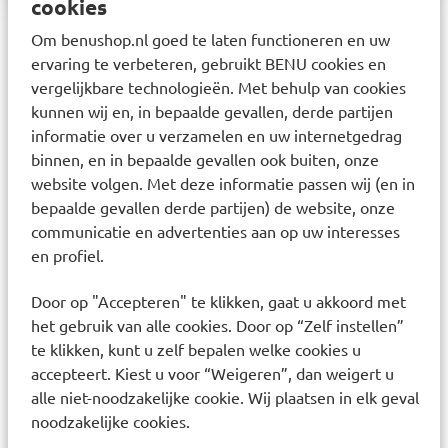
cookies
Om benushop.nl goed te laten functioneren en uw
ervaring te verbeteren, gebruikt BENU cookies en
1
2
3
vergelijkbare technologieën. Met behulp van cookies
Waarvoor gebruikt u neusverzorging?
kunnen wij en, in bepaalde gevallen, derde partijen
informatie over u verzamelen en uw internetgedrag
Neusverzorgingsproducten worden vaak gebruikt bij:
binnen, en in bepaalde gevallen ook buiten, onze
een verstopte neus door verkoudheid
website volgen. Met deze informatie passen wij (en in
een loopneus of geïrriteerd neusslijmvlies
bepaalde gevallen derde partijen) de website, onze
droge neus door lucht of verwarming
communicatie en advertenties aan op uw interesses
ondersteuning bij allergieklachten zoals hooikoorts
en profiel.
De keuze voor een product hangt af van de klacht en de
Door op "Accepteren" te klikken, gaat u akkoord met
duur van de klachten.
het gebruik van alle cookies. Door op “Zelf instellen”
Welke producten vallen onder
te klikken, kunt u zelf bepalen welke cookies u
neusverzorging?
accepteert. Kiest u voor “Weigeren”, dan weigert u
alle niet-noodzakelijke cookie. Wij plaatsen in elk geval
Zoutoplossing en neusspoeling:
noodzakelijke cookies.
Reinigen en bevochtigen de neus. Worden vaak gebruikt bij