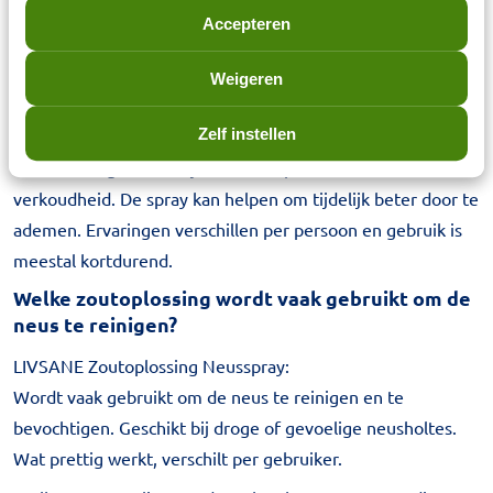
binnen neusverzorging?
Accepteren
Welke neusspray wordt vaak gebruikt bij een
Weigeren
verstopte neus door verkoudheid?
Zelf instellen
LIVSANE Xylometazoline Neusspray:
Wordt vaak gebruikt bij een verstopte neus door
verkoudheid. De spray kan helpen om tijdelijk beter door te
ademen. Ervaringen verschillen per persoon en gebruik is
meestal kortdurend.
Welke zoutoplossing wordt vaak gebruikt om de
neus te reinigen?
LIVSANE Zoutoplossing Neusspray:
Wordt vaak gebruikt om de neus te reinigen en te
bevochtigen. Geschikt bij droge of gevoelige neusholtes.
Wat prettig werkt, verschilt per gebruiker.