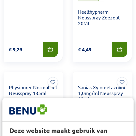
Healthypharm
Neusspray Zeezout
20ML
Prijs: € 9,29
€
9,29
Prijs: € 4,49
€
4,49
Physiomer Normal Jet
Sanias Xylometazoline
Neusspray 135ml
1,0mg/ml Neusspray
10ml
Prijs: € 13,49
€
13,49
Prijs: € 3,99
€
3,99
Deze website maakt gebruik van