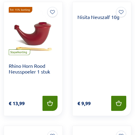
Nisita Neuszalf 10g
Rhino Horn Rood
Neusspoeler 1 stuk
Prijs: € 13,99
€
13,99
Prijs: € 9,99
€
9,99