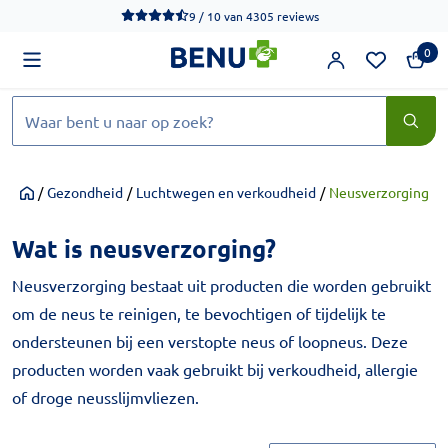
We werken momenteel hard aan het verbeteren van de toegankel
9 / 10
van
4305 reviews
0
Zoeken
/
Gezondheid
/
Luchtwegen en verkoudheid
/
Neusverzorging
Home
Wat is neusverzorging?
Neusverzorging bestaat uit producten die worden gebruikt
om de neus te reinigen, te bevochtigen of tijdelijk te
ondersteunen bij een verstopte neus of loopneus. Deze
producten worden vaak gebruikt bij verkoudheid, allergie
of droge neusslijmvliezen.