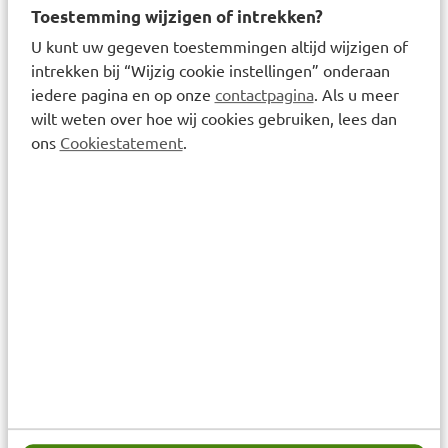
Toestemming wijzigen of intrekken?
droge of verstopte neus en voor dagelijkse neusreiniging.
U kunt uw gegeven toestemmingen altijd wijzigen of
Neussprays met xylometazoline of oxymetazoline:
intrekken bij “Wijzig cookie instellingen” onderaan
Worden kortdurend gebruikt bij een verstopte neus. Ze
iedere pagina en op onze
contactpagina
. Als u meer
verminderen de zwelling van het neusslijmvlies en maken
wilt weten over hoe wij cookies gebruiken, lees dan
ademen makkelijker.
ons
Cookiestatement
.
Neusdruppels:
Een alternatief voor neusspray, vaak gebruikt bij kinderen
of als druppels prettiger zijn in gebruik.
Neuszalf en balsem:
Worden gebruikt bij droge of geïrriteerde neus en kunnen
de huid rondom de neus verzorgen.
Neusspoelsystemen:
Worden gebruikt om de neus grondig te reinigen met een
zoutoplossing.
Welke producten zijn veelgekozen