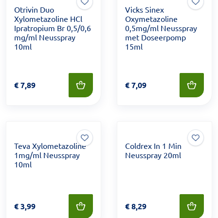
Otrivin Duo
Vicks Sinex
Xylometazoline HCl
Oxymetazoline
Ipratropium Br 0,5/0,6
0,5mg/ml Neusspray
mg/ml Neusspray
met Doseerpomp
10ml
15ml
Prijs: € 7,89
€
7,89
Prijs: € 7,09
€
7,09
Teva Xylometazoline
Coldrex In 1 Min
1mg/ml Neusspray
Neusspray 20ml
10ml
Prijs: € 3,99
€
3,99
Prijs: € 8,29
€
8,29