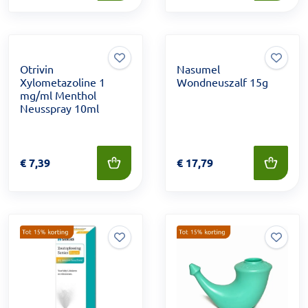
Otrivin
Nasumel
Xylometazoline 1
Wondneuszalf 15g
mg/ml Menthol
Neusspray 10ml
Prijs: € 7,39
€
7,39
Prijs: € 17,79
€
17,79