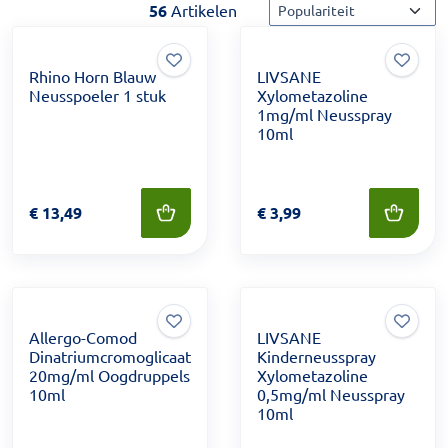
Sorteermethode
56
Artikelen
Rhino Horn Blauw
LIVSANE
Neusspoeler 1 stuk
Xylometazoline
1mg/ml Neusspray
10ml
Prijs: € 13,49
€
13,49
Prijs: € 3,99
€
3,99
Allergo-Comod
LIVSANE
Dinatriumcromoglicaat
Kinderneusspray
20mg/ml Oogdruppels
Xylometazoline
10ml
0,5mg/ml Neusspray
10ml