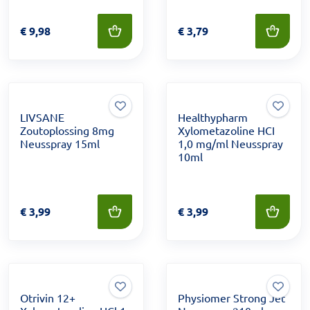
Prijs: € 9,98
€
9,98
Prijs: € 3,79
€
3,79
LIVSANE
Healthypharm
Zoutoplossing 8mg
Xylometazoline HCI
Neusspray 15ml
1,0 mg/ml Neusspray
10ml
Prijs: € 3,99
€
3,99
Prijs: € 3,99
€
3,99
Otrivin 12+
Physiomer Strong Jet