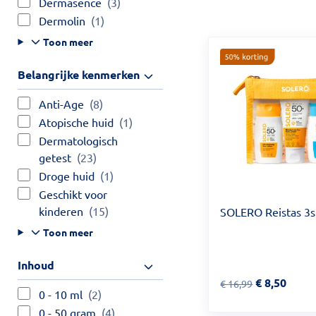
Dermasence
(3)
Dermolin
(1)
Toon meer
Belangrijke kenmerken
Anti-Age
(8)
Atopische huid
(1)
Dermatologisch
getest
(23)
Droge huid
(1)
Geschikt voor
kinderen
(15)
SOLERO Reistas 3s
Toon meer
Inhoud
Van € 16,99 voor €
€
8,50
€
16,99
0 - 10 ml
(2)
0 - 50 gram
(4)