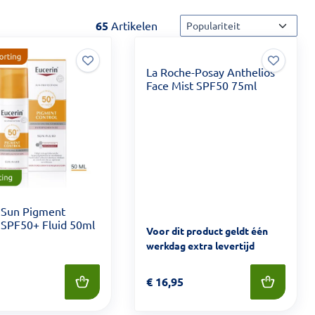
Sorteermethode
65
Artikelen
La Roche-Posay Anthelios
Face Mist SPF50 75ml
 Sun Pigment
 SPF50+ Fluid 50ml
Voor dit product geldt één
werkdag extra levertijd
 27,49
Prijs: € 16,95
€
16,95