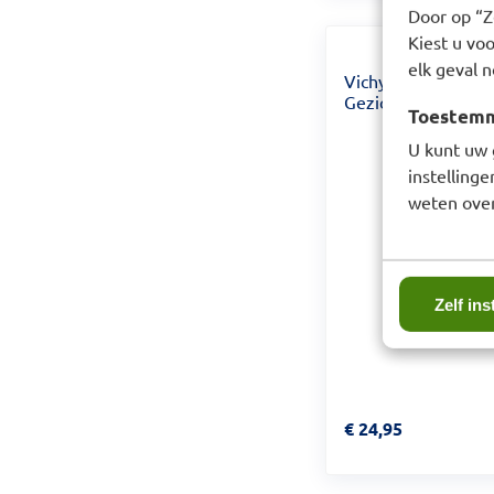
Door op “Ze
Kiest u voo
elk geval n
Vichy Capital Sole
Gezichtscrème 50
Toestemmi
U kunt uw 
instelling
weten over
Zelf ins
Prijs: € 24,95
€
24,95