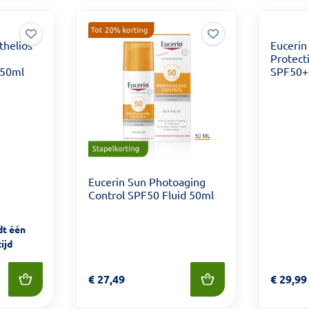
thelios
Eucerin
Protect
 50ml
SPF50+
Eucerin Sun Photoaging
Control SPF50 Fluid 50ml
dt één
ijd
Prijs: € 27,49
€
27,49
Prijs: €
€
29,99