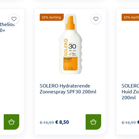
thelios
0+
SOLERO Hydraterende
SOLERO
Zonnespray SPF30 200ml
Huid Zo
200ml
Van € 16,99 voor € 8,50
€
8,50
Van € 1
€
16,99
€
16,99