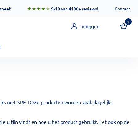
 zorgen ervoor dat deze functionaliteit zo snel mogelijk besc
otheek
★★★★
★
9/10 van 4100+ reviews!
Contact
0
Inloggen
g
ticks met SPF. Deze producten worden vaak dagelijks
ie u fijn vindt en hoe u het product gebruikt. Let ook op de