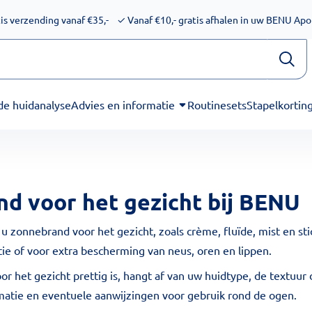
ijkheid voor schermlezers. Onze excuses voor het ongemak. We
is verzending vanaf €35,-
✓
Vanaf €10,- gratis afhalen in uw BENU Ap
de huidanalyse
Advies en informatie
Routinesets
Stapelkortin
d voor het gezicht bij BENU
u zonnebrand voor het gezicht, zoals crème, fluïde, mist en s
tie of voor extra bescherming van neus, oren en lippen.
 het gezicht prettig is, hangt af van uw huidtype, de textuur d
matie en eventuele aanwijzingen voor gebruik rond de ogen.