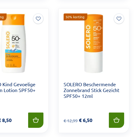
 Kind Gevoelige
SOLERO Beschermende
n Lotion SPF50+
Zonnebrand Stick Gezicht
SPF50+ 12ml
6,99 voor € 8,50
€
8,50
Van € 12,99 voor € 6,50
€
6,50
€
12,99