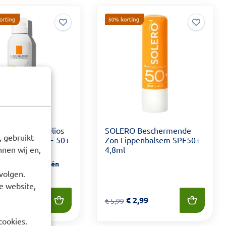
e-Posay Anthelios
SOLERO Beschermende
 gebruikt
alichte Mist SPF 50+
Zon Lippenbalsem SPF50+
4,8ml
nen wij en,
 product geldt één
volgen.
extra levertijd
e website,
 29,49
Van € 5,99 voor € 2,99
€
2,99
€
5,99
cookies.