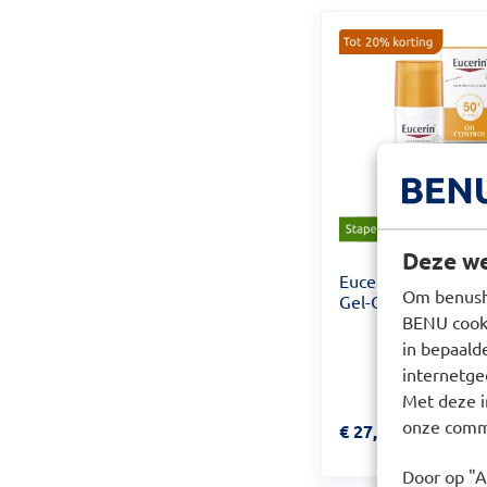
Deze we
Eucerin Sun Oil Co
Om benusho
Gel-Creme SPF 50
BENU cooki
in bepaald
internetge
Met deze i
onze commu
Prijs: € 27,49
€
27,49
Door op "A