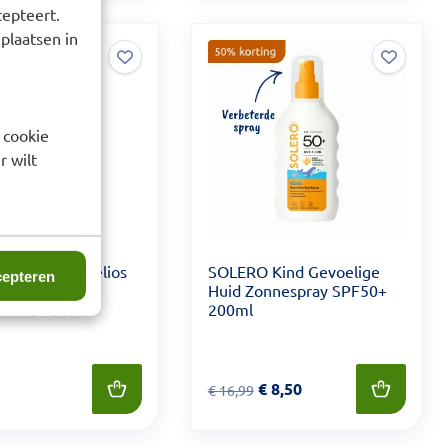
cepteert.
 plaatsen in
 cookie
r wilt
e-Posay Anthelios
SOLERO Kind Gevoelige
epteren
 400 Getinte
Huid Zonnespray SPF50+
SPF50+ 50ml
200ml
 24,49
Van € 16,99 voor € 8,50
€
8,50
€
16,99