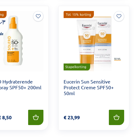
 Hydraterende
Eucerin Sun Sensitive
pray SPF50+ 200ml
Protect Creme SPF50+
50ml
6,99 voor € 8,50
€
8,50
Prijs: € 23,99
€
23,99