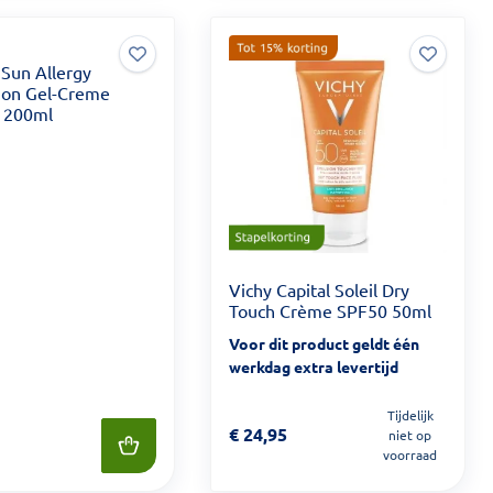
 Sun Allergy
ion Gel-Creme
 200ml
Vichy Capital Soleil Dry
Touch Crème SPF50 50ml
Voor dit product geldt één
werkdag extra levertijd
Tijdelijk
Prijs: € 24,95
€
24,95
niet op
 29,99
voorraad