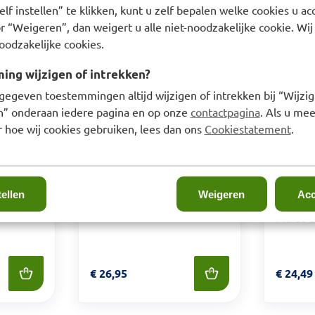
lf instellen” te klikken, kunt u zelf bepalen welke cookies u ac
r “Weigeren”, dan weigert u alle niet-noodzakelijke cookie. Wij
oodzakelijke cookies.
il SPF50+
Vichy Capital Soleil UV-Age
ml
Daily SPF 50+ 40ml
ng wijzigen of intrekken?
gegeven toestemmingen altijd wijzigen of intrekken bij “Wijzig
en” onderaan iedere pagina en op onze
contactpagina
. Als u mee
 hoe wij cookies gebruiken, lees dan ons
Cookiestatement
.
La Roch
tellen
Weigeren
Acc
UVMune
Fluide 
Prijs: € 26,95
€
26,95
Prijs: €
€
24,49