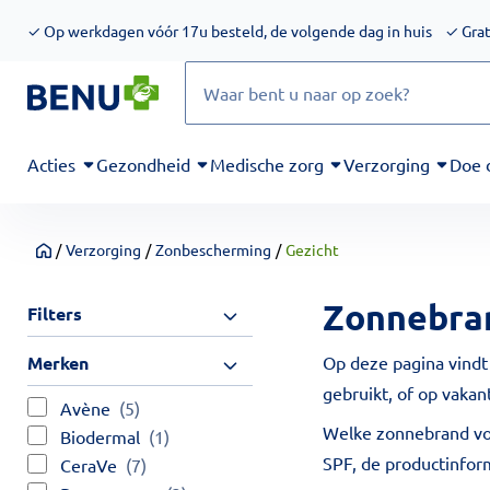
We werken momenteel hard aan het verbeteren van de toegankel
✓
Op werkdagen vóór 17u besteld, de volgende dag in huis
✓
Grat
Zoeken
Acties
Gezondheid
Medische zorg
Verzorging
Doe 
/
Verzorging
/
Zonbescherming
/
Gezicht
Home
Zonnebran
Filters
Merken
Op deze pagina vindt 
gebruikt, of op vakan
Avène
(5)
Welke zonnebrand voor
Biodermal
(1)
SPF, de productinfor
CeraVe
(7)