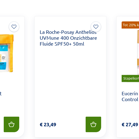
La Roche-Posay Anthelios
UVMune 400 Onzichtbare
Fluide SPF50+ 50ml
t
Eucerin
Control
 8,50
Prijs: € 23,49
€
23,49
Prijs: €
€
27,49