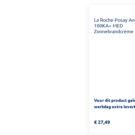
La Roche-Posay An
100KA+ MED
Zonnebrandcréme
Voor dit product gel
werkdag extra levert
Prijs: € 27,49
€
27,49