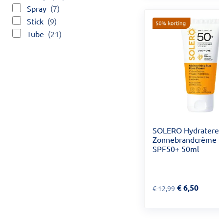
Spray
(7)
Stick
(9)
Tube
(21)
SOLERO Hydrater
Zonnebrandcrème 
SPF50+ 50ml
Van € 12,99 voor €
€
6,50
€
12,99