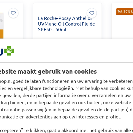
La Roche-Posay Anthelios
UVMune Oil Control Fluide
SPF50+ 50ml
bsite maakt gebruik van cookies
ntrol
La Roch
p.nl goed te laten functioneren en uw ervaring te verbeteren,
+ 50ml
XL Ultr
200ml
es en vergelijkbare technologieën. Met behulp van cookies kun
Voor dit product geldt één
e gevallen, derde partijen informatie over u verzamelen en uw
Voor dit
werkdag extra levertijd
drag binnen, en in bepaalde gevallen ook buiten, onze website 
werkdag 
nformatie passen wij (en in bepaalde gevallen derde partijen) d
Tijdelijk
Prijs: € 24,49
€
24,49
niet op
nicatie en advertenties aan op uw interesses en profiel.
Prijs: €
€
29,49
voorraad
ccepteren" te klikken, gaat u akkoord met het gebruik van alle 