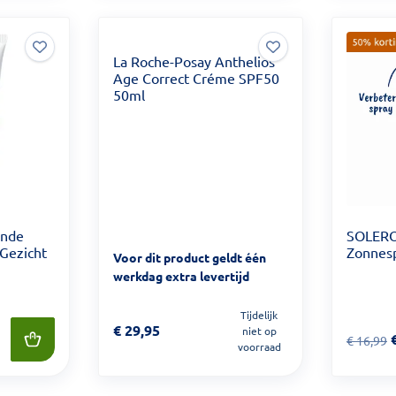
La Roche-Posay Anthelios
Age Correct Créme SPF50
50ml
ende
SOLERO
Gezicht
Zonnes
Voor dit product geldt één
werkdag extra levertijd
Tijdelijk
Prijs: € 29,95
€
29,95
niet op
 6,50
Van € 1
€
16,99
voorraad