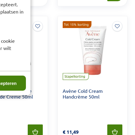
cepteert.
 plaatsen in
 cookie
r wilt
epteren
evitaliserende
Avène Cold Cream
de Creme 50ml
Handcrème 50ml
 34,90
Prijs: € 11,49
€
11,49