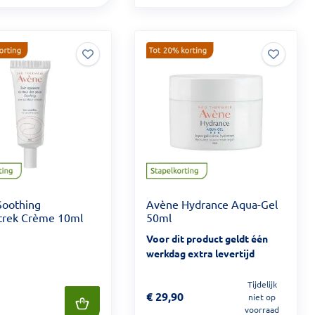
Soothing
Avène Hydrance Aqua-Gel
rek Crème 10ml
50ml
Voor dit product geldt één
werkdag extra levertijd
Tijdelijk
Prijs: € 29,90
€
29,90
niet op
 24,90
voorraad