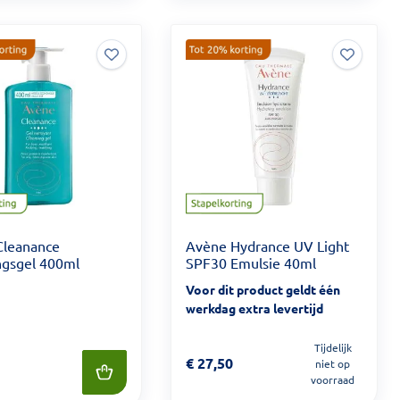
Cleanance
Avène Hydrance UV Light
ngsgel 400ml
SPF30 Emulsie 40ml
Voor dit product geldt één
werkdag extra levertijd
Tijdelijk
Prijs: € 27,50
€
27,50
niet op
 24,90
voorraad