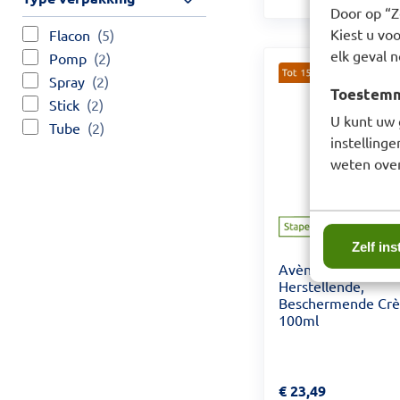
Door op “Ze
Kiest u voo
Flacon
(5)
elk geval n
Pomp
(2)
Spray
(2)
Toestemmi
Stick
(2)
U kunt uw 
Tube
(2)
instelling
weten over
Zelf ins
Avène Cicalfate+
Herstellende,
Beschermende Cr
100ml
Prijs: € 23,49
€
23,49