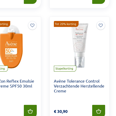
on Reflex Emulsie
Avène Tolerance Control
reme SPF50 30ml
Verzachtende Herstellende
Creme
 15,90
Prijs: € 30,90
€
30,90