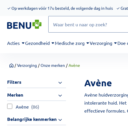
We werken momenteel hard aan het verbeteren van de toegankel
✓
Op werkdagen vóór 17u besteld, de volgende dag in huis
✓
Grat
Zoeken
Acties
Gezondheid
Medische zorg
Verzorging
Doe 
/
Verzorging
/
Onze merken
/
Avène
Home
Avène
Filters
Merken
Avène huidverzorging
intolerante huid. Het
Avène
(86)
effectieve formules
Belangrijke kenmerken