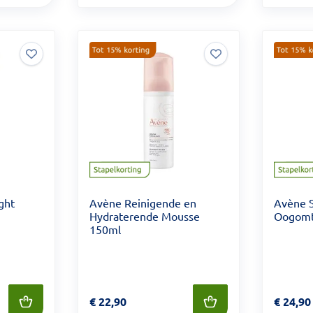
ght
Avène Reinigende en
Avène 
Hydraterende Mousse
Oogomt
150ml
Prijs: € 22,90
€
22,90
Prijs: €
€
24,90