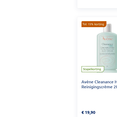
Avène Cleanance
Reinigingscrème 
Prijs: € 19,90
€
19,90