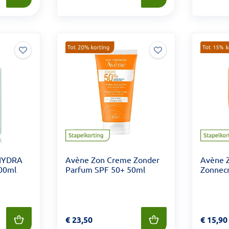
 HYDRA
Avène Zon Creme Zonder
Avène Z
200ml
Parfum SPF 50+ 50ml
Zonnec
Prijs: € 23,50
€
23,50
Prijs: €
€
15,90