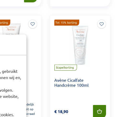
 gebruikt
nen wij en,
eraCalm A.D.
Avène Cicalfate
 200ml
Handcrème 100ml
volgen.
e website,
Tijdelijk
 23,90
niet op
Prijs: € 18,90
€
18,90
voorraad
cookies.