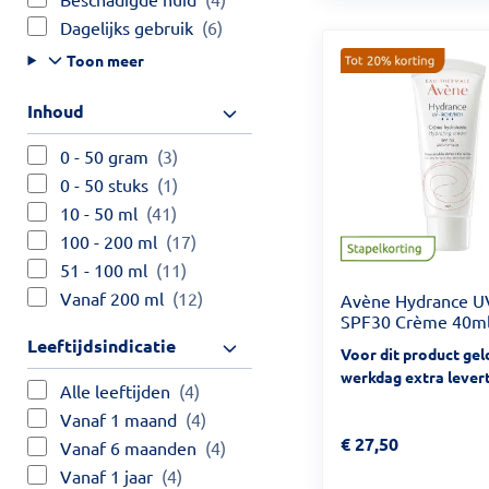
Dagelijks gebruik
(6)
Toon meer
Inhoud
0 - 50 gram
(3)
0 - 50 stuks
(1)
10 - 50 ml
(41)
100 - 200 ml
(17)
51 - 100 ml
(11)
Vanaf 200 ml
(12)
Avène Hydrance UV
SPF30 Crème 40m
Leeftijdsindicatie
Voor dit product gel
werkdag extra levert
Alle leeftijden
(4)
Vanaf 1 maand
(4)
Prijs: € 27,50
€
27,50
Vanaf 6 maanden
(4)
Vanaf 1 jaar
(4)