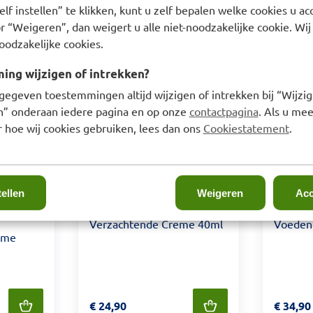
lf instellen” te klikken, kunt u zelf bepalen welke cookies u ac
r “Weigeren”, dan weigert u alle niet-noodzakelijke cookie. Wij
oodzakelijke cookies.
ng wijzigen of intrekken?
gegeven toestemmingen altijd wijzigen of intrekken bij “Wijzig
en” onderaan iedere pagina en op onze
contactpagina
. Als u mee
 hoe wij cookies gebruiken, lees dan ons
Cookiestatement
.
tellen
Weigeren
Acc
Avène Cleanance HYDRA
Avene R
Verzachtende Creme 40ml
Voeden
ème
Prijs: € 24,90
€
24,90
Prijs: €
€
34,90