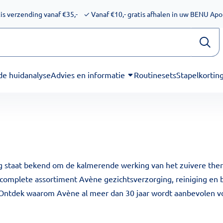
ijkheid voor schermlezers. Onze excuses voor het ongemak. We
is verzending vanaf €35,-
✓
Vanaf €10,- gratis afhalen in uw BENU Ap
de huidanalyse
Advies en informatie
Routinesets
Stapelkortin
 staat bekend om de kalmerende werking van het zuivere therm
 complete assortiment Avène gezichtsverzorging, reiniging en bo
. Ontdek waarom Avène al meer dan 30 jaar wordt aanbevolen