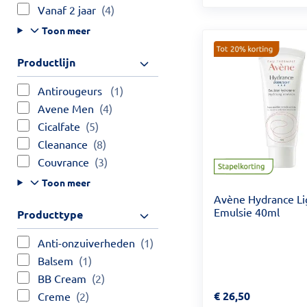
Vanaf 2 jaar
(4)
Toon meer
Productlijn
Antirougeurs
(1)
Avene Men
(4)
Cicalfate
(5)
Cleanance
(8)
Couvrance
(3)
Toon meer
Avène Hydrance Li
Emulsie 40ml
Producttype
Anti-onzuiverheden
(1)
Balsem
(1)
BB Cream
(2)
Prijs: € 26,50
€
26,50
Creme
(2)