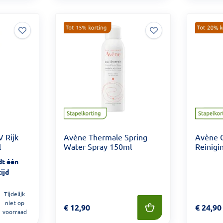
 Rijk
Avène Thermale Spring
Avène 
l
Water Spray 150ml
Reinigi
dt één
ijd
Tijdelijk
niet op
Prijs: € 12,90
€
12,90
Prijs: €
€
24,90
voorraad