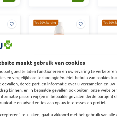
bsite maakt gebruik van cookies
p.nl goed te laten functioneren en uw ervaring te verbeteren,
es en vergelijkbare technologieën. Met behulp van cookies kun
Avène sun protection 50+
Avène X
e gevallen, derde partijen informatie over u verzamelen en uw
200ml
Balsem
drag binnen, en in bepaalde gevallen ook buiten, onze website 
nformatie passen wij (en in bepaalde gevallen derde partijen) d
nicatie en advertenties aan op uw interesses en profiel.
Prijs: €
€
23,90
Prijs: € 28,90
€
28,90
ccepteren" te klikken, gaat u akkoord met het gebruik van alle 