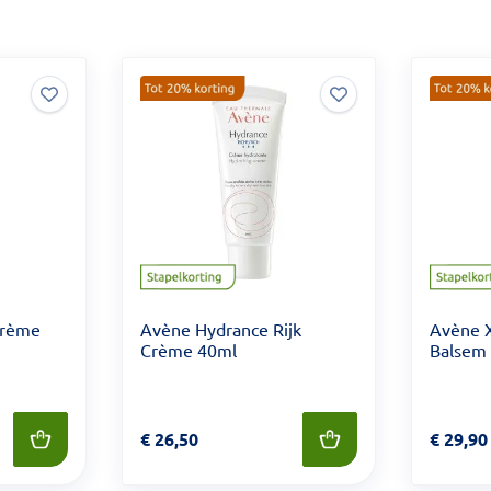
Crème
Avène Hydrance Rijk
Avène 
Crème 40ml
Balsem
Prijs: € 26,50
€
26,50
Prijs: €
€
29,90