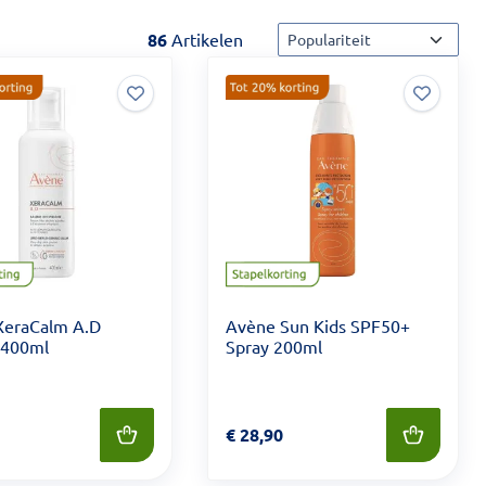
Sorteermethode
86
Artikelen
XeraCalm A.D
Avène Sun Kids SPF50+
 400ml
Spray 200ml
 29,90
Prijs: € 28,90
€
28,90