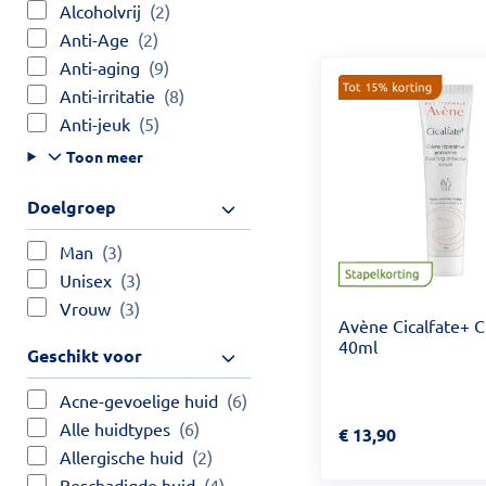
Alcoholvrij
(2)
Anti-Age
(2)
Anti-aging
(9)
Anti-irritatie
(8)
Anti-jeuk
(5)
Toon meer
Doelgroep
Man
(3)
Unisex
(3)
Vrouw
(3)
Avène Cicalfate+ 
40ml
Geschikt voor
Acne-gevoelige huid
(6)
Alle huidtypes
(6)
Prijs: € 13,90
€
13,90
Allergische huid
(2)
Beschadigde huid
(4)