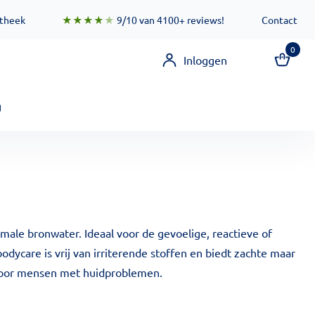
 zorgen ervoor dat deze functionaliteit zo snel mogelijk besc
otheek
★★★★
★
9/10 van 4100+ reviews!
Contact
0
Inloggen
g
ale bronwater. Ideaal voor de gevoelige, reactieve of
dycare is vrij van irriterende stoffen en biedt zachte maar
 voor mensen met huidproblemen.