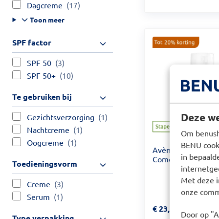
Dagcreme
(17)
Toon meer
SPF factor
SPF 50
(3)
SPF 50+
(10)
Te gebruiken bij
Deze we
Gezichtsverzorging
(1)
Nachtcreme
(1)
Om benusho
Oogcreme
(1)
BENU cooki
Avène Cleanance
in bepaald
Comedomed 30ml
Toedieningsvorm
internetge
Met deze i
Creme
(3)
onze commu
Serum
(1)
Prijs: € 23,90
€
23,90
Door op "A
Type verpakking