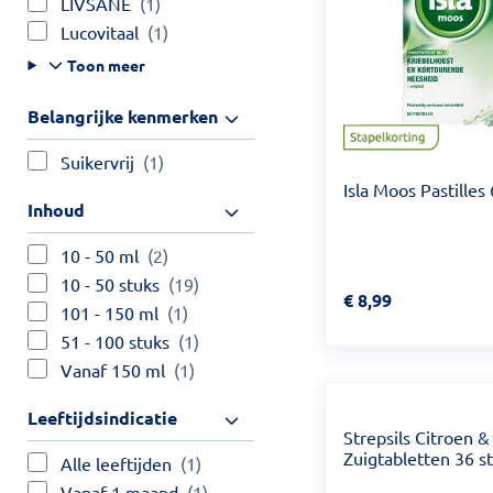
LIVSANE
(1)
Lucovitaal
(1)
Toon meer
Belangrijke kenmerken
Suikervrij
(1)
Isla Moos Pastilles
Inhoud
10 - 50 ml
(2)
10 - 50 stuks
(19)
Prijs: € 8,99
€
8,99
101 - 150 ml
(1)
51 - 100 stuks
(1)
Vanaf 150 ml
(1)
Leeftijdsindicatie
Strepsils Citroen 
Zuigtabletten 36 s
Alle leeftijden
(1)
Vanaf 1 maand
(1)