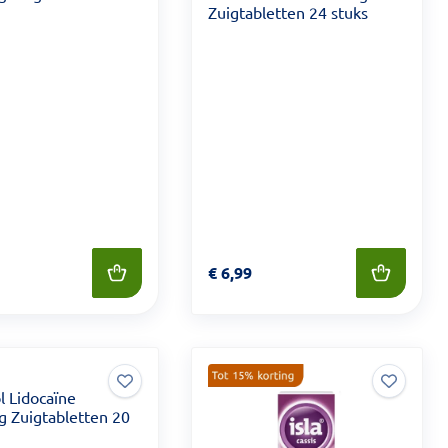
Zuigtabletten 24 stuks
 8,29
Prijs: € 6,99
€
6,99
l Lidocaïne
 Zuigtabletten 20