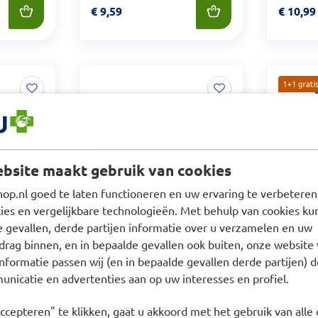
Prijs: € 9,59
€
9,59
Prijs: €
€
10,99
tten
Coldrex Keelpijn
rij - 8
Zuigtabletten 12 stuks
bsite maakt gebruik van cookies
p.nl goed te laten functioneren en uw ervaring te verbeteren,
es en vergelijkbare technologieën. Met behulp van cookies kun
e gevallen, derde partijen informatie over u verzamelen en uw
Lucovita
drag binnen, en in bepaalde gevallen ook buiten, onze website 
Zuigtab
nformatie passen wij (en in bepaalde gevallen derde partijen) d
Voor dit
nicatie en advertenties aan op uw interesses en profiel.
werkdag 
ccepteren" te klikken, gaat u akkoord met het gebruik van alle 