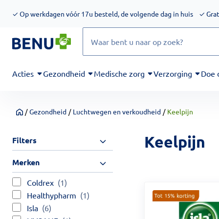
We werken momenteel hard aan het verbeteren van de toegankel
✓
Op werkdagen vóór 17u besteld, de volgende dag in huis
✓
Grat
Zoeken
Acties
Gezondheid
Medische zorg
Verzorging
Doe 
/
Gezondheid
/
Luchtwegen en verkoudheid
/
Keelpijn
Home
Keelpijn
Filters
Merken
Coldrex
(1)
Healthypharm
(1)
Isla
(6)