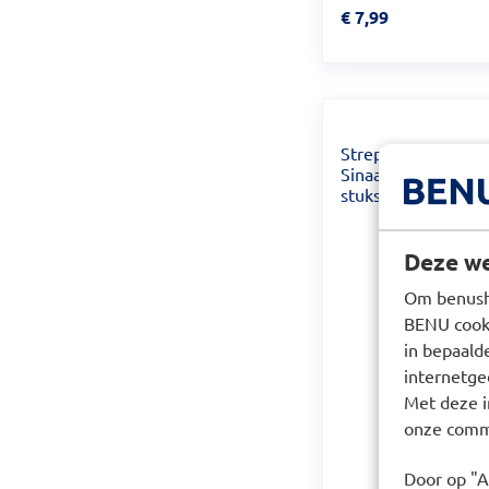
Prijs: € 7,99
€
7,99
Strepfen Keeltable
Sinaasappel Suikerv
stuks
Deze we
Om benusho
BENU cooki
in bepaald
internetge
Met deze i
onze commu
Door op "A