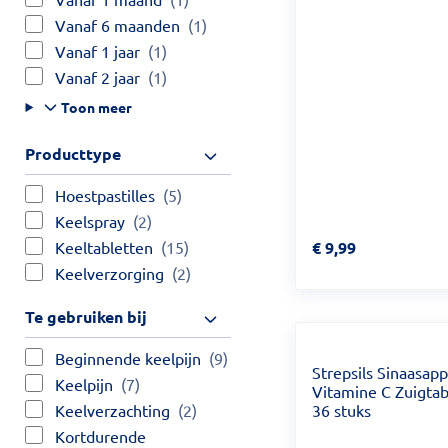
Vanaf 6 maanden
(1)
Vanaf 1 jaar
(1)
Vanaf 2 jaar
(1)
Toon meer
Producttype
Hoestpastilles
(5)
Keelspray
(2)
Prijs: € 9,99
€
9,99
Keeltabletten
(15)
Keelverzorging
(2)
Te gebruiken bij
Beginnende keelpijn
(9)
Strepsils Sinaasapp
Keelpijn
(7)
Vitamine C Zuigtab
36 stuks
Keelverzachting
(2)
Kortdurende