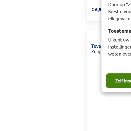
Door op “Ze
Prijs: € 6,99
€
6,99
Kiest u voo
elk geval n
Toestemmi
U kunt uw 
Teva Trachsil Sinaa
instelling
Zuigtabletten 24 t
weten over
Zelf ins