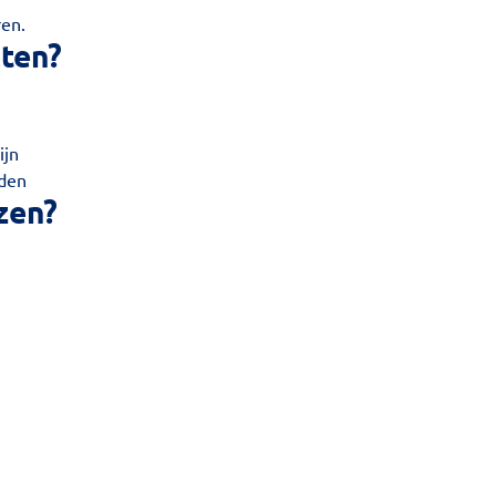
ren.
cten?
ijn
jden
zen?