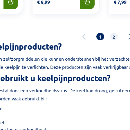
Prijs: € 8,99
€
8,99
Prijs: €
€
7,99
1
2
elpijnproducten?
n zelfzorgmiddelen die kunnen ondersteunen bij het verzachten 
e keelpijn te verlichten. Deze producten zijn vaak verkrijgbaar 
ebruikt u keelpijnproducten?
stal door een verkoudheidsvirus. De keel kan droog, geïrriteerd o
rden vaak gebruikt bij:
jn
eel
 hoesten of verkoudheid