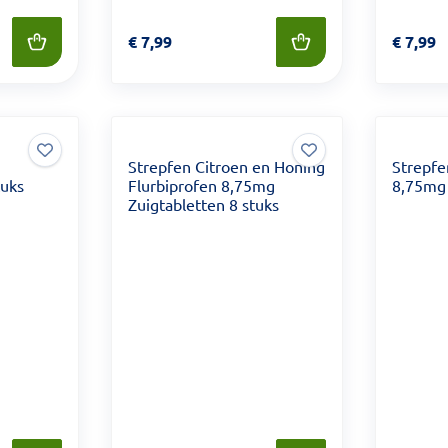
Prijs: € 7,99
€
7,99
Prijs: €
€
7,99
Strepfen Citroen en Honing
Strepfe
tuks
Flurbiprofen 8,75mg
8,75mg 
Zuigtabletten 8 stuks