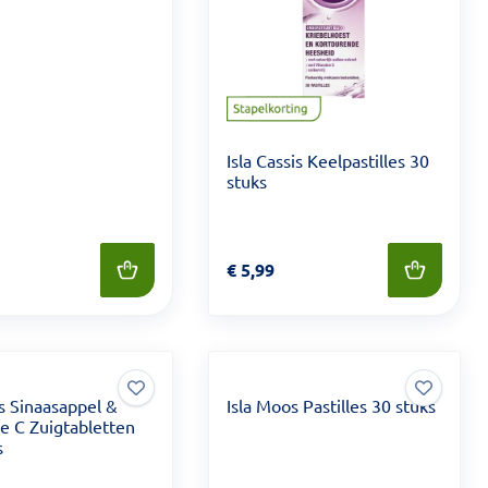
Isla Cassis Keelpastilles 30
stuks
 6,49
Prijs: € 5,99
€
5,99
ls Sinaasappel &
Isla Moos Pastilles 30 stuks
e C Zuigtabletten
s