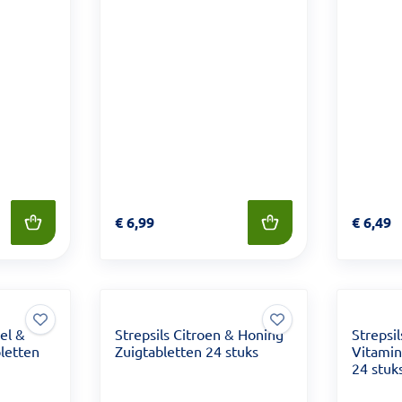
Prijs: € 6,99
€
6,99
Prijs: €
€
6,49
el &
Strepsils Citroen & Honing
Strepsi
letten
Zuigtabletten 24 stuks
Vitamin
24 stuk