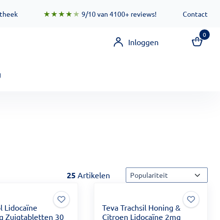
 zorgen ervoor dat deze functionaliteit zo snel mogelijk besc
otheek
★★★★
★
9/10 van 4100+ reviews!
Contact
0
Inloggen
g
Sorteermethode
25
Artikelen
l Lidocaïne
Teva Trachsil Honing &
 Zuigtabletten 30
Citroen Lidocaïne 2mg