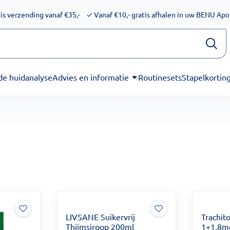
ijkheid voor schermlezers. Onze excuses voor het ongemak. We
is verzending vanaf €35,-
✓
Vanaf €10,- gratis afhalen in uw BENU Ap
de huidanalyse
Advies en informatie
Routinesets
Stapelkortin
LIVSANE Suikervrij
Trachito
Thijmsiroop 200ml
1+1,8mg