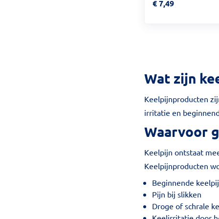
Prijs: € 7,49
€
7,49
Wat zijn ke
Keelpijnproducten zij
irritatie en beginnend
Waarvoor g
Keelpijn ontstaat mee
Keelpijnproducten wo
Beginnende keelpi
Pijn bij slikken
Droge of schrale k
Keelirritatie door