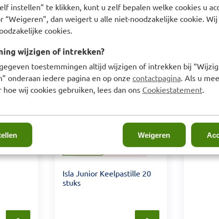
lf instellen” te klikken, kunt u zelf bepalen welke cookies u ac
Prijs: €
€
7,99
Prijs: € 7,99
€
7,99
r “Weigeren”, dan weigert u alle niet-noodzakelijke cookie. Wij
oodzakelijke cookies.
ng wijzigen of intrekken?
gegeven toestemmingen altijd wijzigen of intrekken bij “Wijzig
sappel
Strepsi
en” onderaan iedere pagina en op onze
contactpagina
. Als u mee
abletten
Zuigtabl
 hoe wij cookies gebruiken, lees dan ons
Cookiestatement
.
stuks
tellen
Weigeren
Acc
Isla Junior Keelpastille 20
stuks