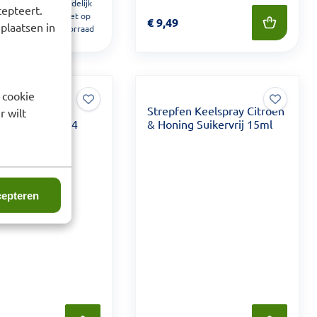
Tijdelijk
cepteert.
 7,99
niet op
Prijs: € 9,49
€
9,49
 plaatsen in
voorraad
 cookie
ls Aardbei
Strepfen Keelspray Citroen
r wilt
et Suikervrij 24
& Honing Suikervrij 15ml
epteren