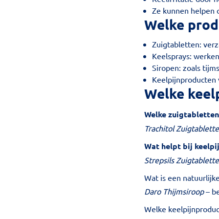
Ze kunnen helpen o
Welke prod
Zuigtabletten: ver
Keelsprays: werken 
Siropen: zoals tijm
Keelpijnproducten 
Welke keel
Welke zuigtabletten
Trachitol Zuigtablett
Wat helpt bij keelp
Strepsils Zuigtablett
Wat is een natuurlijke
Daro Thijmsiroop
– be
Welke keelpijnproduc