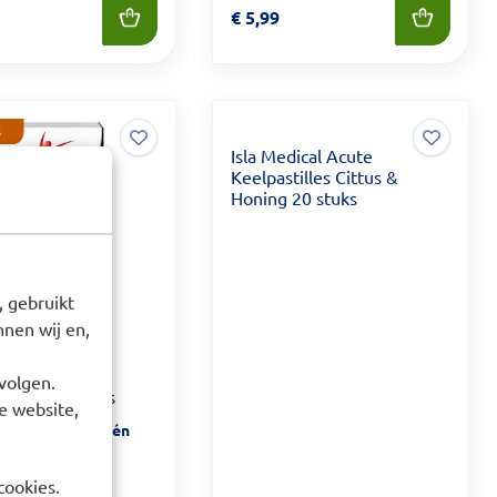
 10,99
Prijs: € 5,99
€
5,99
Isla Medical Acute
Keelpastilles Cittus &
Honing 20 stuks
 gebruikt
nen wij en,
al Keelpijn
volgen.
letten 10 stuks
e website,
 product geldt één
extra levertijd
cookies.