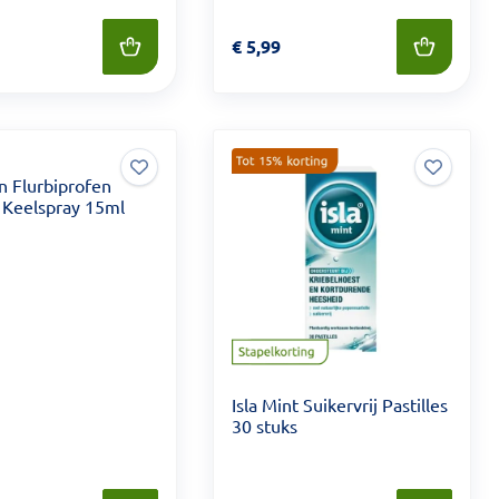
 7,99
Prijs: € 5,99
€
5,99
n Flurbiprofen
Keelspray 15ml
Isla Mint Suikervrij Pastilles
30 stuks