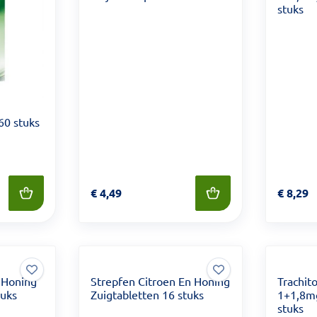
stuks
 60 stuks
Prijs: € 4,49
€
4,49
Prijs: €
€
8,29
& Honing
Strepfen Citroen En Honing
Trachito
tuks
Zuigtabletten 16 stuks
1+1,8mg
stuks