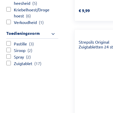
heesheid
(5)
Kriebelhoest/Droge
Prijs: € 9,99
€
9,99
hoest
(6)
Verkoudheid
(1)
Toedieningsvorm
Strepsils Original
Pastille
(3)
Zuigtabletten 24 s
Siroop
(2)
Spray
(2)
Zuigtablet
(17)