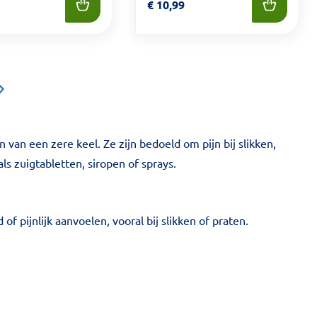
 7,99
Prijs: € 10,99
€
10,99
van een zere keel. Ze zijn bedoeld om pijn bij slikken,
als zuigtabletten, siropen of sprays.
f pijnlijk aanvoelen, vooral bij slikken of praten.