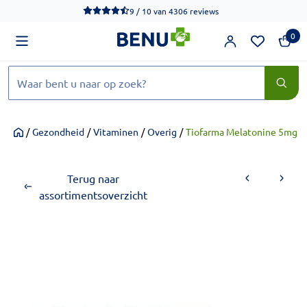
We werken momenteel hard aan het verbeteren van de toegankel
9 / 10
van
4306 reviews
0
Zoeken
/
Gezondheid
/
Vitaminen
/
Overig
/
Tiofarma Melatonine 5mg 3
Home
Terug naar
assortimentsoverzicht