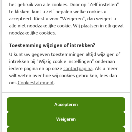
het gebruik van alle cookies. Door op “Zelf instellen”
te klikken, kunt u zelf bepalen welke cookies u
accepteert. Kiest u voor “Weigeren”, dan weigert u
alle niet-noodzakelijke cookie. Wij plaatsen in elk geval
noodzakelijke cookies.
Toestemming wijzigen of intrekken?
U kunt uw gegeven toestemmingen altijd wijzigen of
Samenstelling
intrekken bij “Wijzig cookie instellingen” onderaan
De werkzame stof in dit middel is melatonine. De
iedere pagina en op onze
contactpagina
. Als u meer
wilt weten over hoe wij cookies gebruiken, lees dan
andere stoffen (hulpstoffen) in dit middel zijn:
ons
Cookiestatement
.
gesilificeerde microkristallijne cellulose,
lactosemonohydraat, natriumzetmeel glycolaat
type A, talk en magnesiumstearaat.
Accepteren
Weigeren
Laatst bekeken items