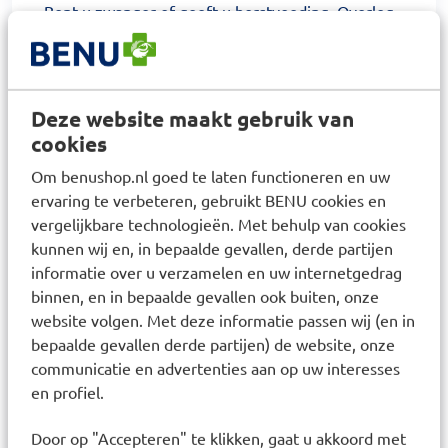
Bent u zwanger of geeft u borstvoeding. Overleg
dan voor gebruik van het geneesmiddel met uw
arts.
Raadplegen huisarts
Deze website maakt gebruik van
Raadpleeg uw huisarts als u langer dan twee
cookies
weken klachten heeft of als de klachten erger
Om benushop.nl goed te laten functioneren en uw
worden. Op benuapotheek.nl vind u betrouwbare
ervaring te verbeteren, gebruikt BENU cookies en
informatie over klachten, ziektes en
vergelijkbare technologieën. Met behulp van cookies
geneesmiddelen.
kunnen wij en, in bepaalde gevallen, derde partijen
informatie over u verzamelen en uw internetgedrag
Heeft u persoonlijk advies nodig?
binnen, en in bepaalde gevallen ook buiten, onze
Wij adviseren u niet verder te gaan met de
website volgen. Met deze informatie passen wij (en in
bestelling van dit geneesmiddel wanneer u nog
bepaalde gevallen derde partijen) de website, onze
onbeantwoorde vragen heeft. Voor vragen en
communicatie en advertenties aan op uw interesses
en profiel.
advies neem contact op met uw BENU apotheek.
Door op "Accepteren" te klikken, gaat u akkoord met