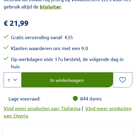
gebruik altijd de
bijsluiter
.
€
21,99
Gratis verzending vanaf
€
35
Klanten waarderen ons met een 9.0
Op werkdagen vóór 17u besteld, de volgende dag in
huis
Aantal
Kies een veelvoud van 1.
In winkelwagen
Lage voorraad:
844
items
Vind meer producten van: Tiofarma
|
Vind meer producten
van: Overig