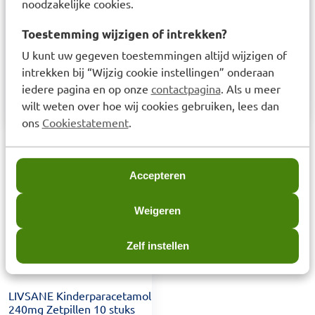
Samenstelling
noodzakelijke cookies.
De werkzame stof in dit middel is paracetamol.
Toestemming wijzigen of intrekken?
Eén zetpil bevat 240 mg paracetamol. De andere
U kunt uw gegeven toestemmingen altijd wijzigen of
stoffen in dit middel zijn colloïdaal watervrij
intrekken bij “Wijzig cookie instellingen” onderaan
iedere pagina en op onze
contactpagina
. Als u meer
siliciumdioxide, hard vet (Witepsol H 15).
wilt weten over hoe wij cookies gebruiken, lees dan
ons
Cookiestatement
.
Laatst bekeken items
Accepteren
Weigeren
Zelf instellen
LIVSANE Kinderparacetamol
240mg Zetpillen 10 stuks