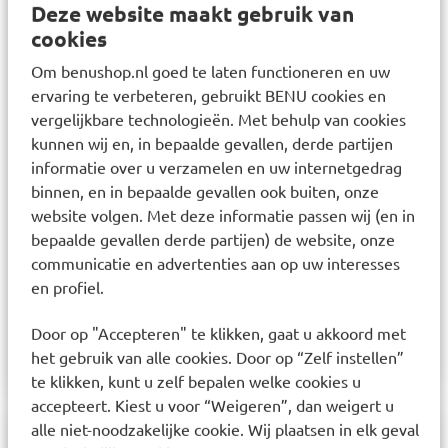
worden. Op benuapotheek.nl vind u betrouwbare
Deze website maakt gebruik van
informatie over klachten, ziektes en
cookies
geneesmiddelen.
Om benushop.nl goed te laten functioneren en uw
ervaring te verbeteren, gebruikt BENU cookies en
Heeft u persoonlijk advies nodig?
vergelijkbare technologieën. Met behulp van cookies
Wij adviseren u niet verder te gaan met de
kunnen wij en, in bepaalde gevallen, derde partijen
bestelling van dit geneesmiddel wanneer u nog
informatie over u verzamelen en uw internetgedrag
onbeantwoorde vragen heeft. Voor vragen en
binnen, en in bepaalde gevallen ook buiten, onze
advies neem contact op met uw BENU apotheek.
website volgen. Met deze informatie passen wij (en in
bepaalde gevallen derde partijen) de website, onze
communicatie en advertenties aan op uw interesses
en profiel.
Door op "Accepteren" te klikken, gaat u akkoord met
het gebruik van alle cookies. Door op “Zelf instellen”
te klikken, kunt u zelf bepalen welke cookies u
accepteert. Kiest u voor “Weigeren”, dan weigert u
alle niet-noodzakelijke cookie. Wij plaatsen in elk geval