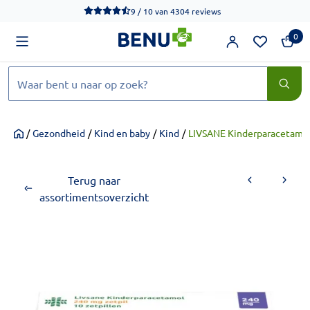
We werken momenteel hard aan het verbeteren van de toegankel
9 / 10
van
4304 reviews
0
Zoeken
/
Gezondheid
/
Kind en baby
/
Kind
/
LIVSANE Kinderparacetamol
Home
Terug naar
assortimentsoverzicht