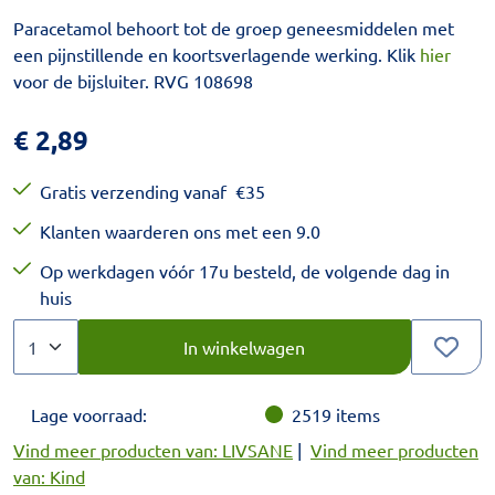
Paracetamol behoort tot de groep geneesmiddelen met
een pijnstillende en koortsverlagende werking. Klik
hier
voor de bijsluiter. RVG 108698
€
2,89
Gratis verzending vanaf
€
35
Klanten waarderen ons met een 9.0
Op werkdagen vóór 17u besteld, de volgende dag in
huis
Aantal
Kies een veelvoud van 1.
In winkelwagen
Lage voorraad:
2519
items
Vind meer producten van: LIVSANE
|
Vind meer producten
van: Kind