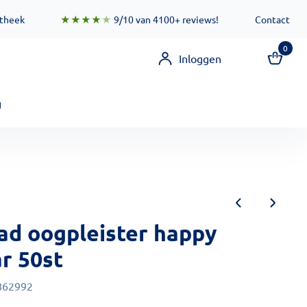
 zorgen ervoor dat deze functionaliteit zo snel mogelijk besc
otheek
★★★★
★
9/10 van 4100+ reviews!
Contact
0
Inloggen
g
ad oogpleister happy
r 50st
862992