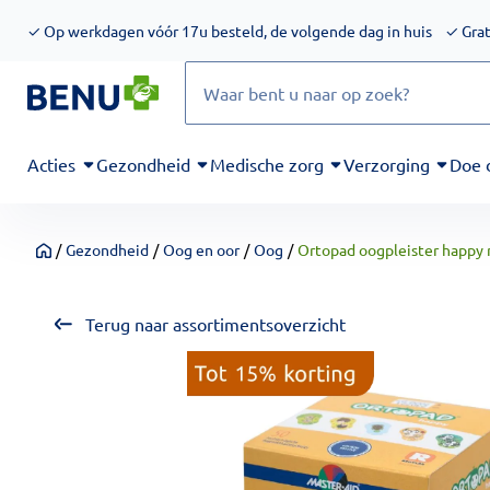
We werken momenteel hard aan het verbeteren van de toegankel
✓
Op werkdagen vóór 17u besteld, de volgende dag in huis
✓
Grat
Zoeken
Acties
Gezondheid
Medische zorg
Verzorging
Doe 
/
Gezondheid
/
Oog en oor
/
Oog
/
Ortopad oogpleister happy 
Home
Terug naar assortimentsoverzicht