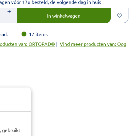
gen vóór 17u besteld, de volgende dag in huis
nste aantal in.
In winkelwagen
aad:
17
items
roducten van: ORTOPAD®
|
Vind meer producten van: Oog
 gebruikt