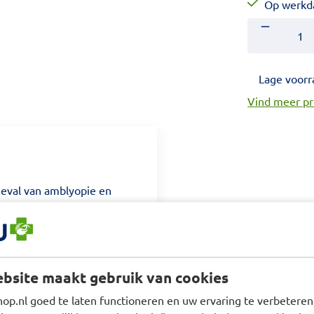
Op werkda
Aantal
Voer het gewe
Lage voorr
Vind meer p
geval van amblyopie en
pieren beschermlaag van de
bsite maakt gebruik van cookies
p.nl goed te laten functioneren en uw ervaring te verbeteren,