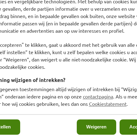
smalste kant aan de
es en vergelijkbare technologieën. Met behulp van cookies kun
e gevallen, derde partijen informatie over u verzamelen en uw
drag binnen, en in bepaalde gevallen ook buiten, onze website 
 neus.
nformatie passen wij (en in bepaalde gevallen derde partijen) d
ven door de therapeut.
nicatie en advertenties aan op uw interesses en profiel.
t zijn ontstaan, moeten
it van de lidstaat waarin
ccepteren" te klikken, gaat u akkoord met het gebruik van alle 
lf instellen” te klikken, kunt u zelf bepalen welke cookies u ac
r “Weigeren”, dan weigert u alle niet-noodzakelijke cookie. Wij
oodzakelijke cookies.
ng wijzigen of intrekken?
gegeven toestemmingen altijd wijzigen of intrekken bij “Wijzig
en” onderaan iedere pagina en op onze
contactpagina
. Als u mee
oven tissue geverfd met
 hoe wij cookies gebruiken, lees dan ons
Cookiestatement
.
armte of UV-uitharding +
n van trilaminaatmateriaal
schermlaag
tellen
Weigeren
Acc
effect” aangebracht door