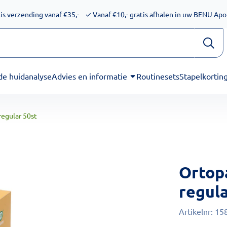
ijkheid voor schermlezers. Onze excuses voor het ongemak. We
is verzending vanaf €35,-
✓
Vanaf €10,- gratis afhalen in uw BENU Ap
de huidanalyse
Advies en informatie
Routinesets
Stapelkortin
regular 50st
Ortop
regula
Artikelnr:
15