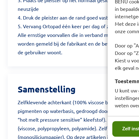
3. Plaats de pleister op het normaal gesloten oog, de 
BENU cooki
neuszijde
in bepaald
internetge
4. Druk de pleister aan de rand goed vast, vooral bij de
Met deze i
5. Vervang Ortopad één keer per dag of zoals aangege
onze commu
Alle ernstige voorvallen die in verband met het produc
worden gemeld bij de fabrikant en de bevoegde autorite
Door op "A
de gebruiker woont.
Door op “Ze
Kiest u voo
elk geval n
Toestemmi
Samenstelling
U kunt uw 
instelling
Zelfklevende achterkant (100% viscose bamboe non-w
weten over
pigmenten op waterbasis, gedroogd door middel van w
“hot melt pressure sensitive” kleefstof). Occlusiekusse
(viscose, polypropyleen, polyamide). Zelfklevende be
Zelf ins
(monosiliciumpapier). Op deze artikelen is een “reliëf