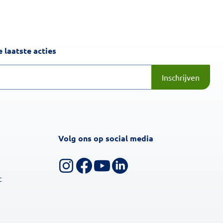
Inschrijven
 laatste acties
Inschrijven
Volg ons op social media
Volg ons op Instagram
Volg ons op Facebook
Bekijk ons YouTube-kanaal
Volg ons op LinkedIn
t