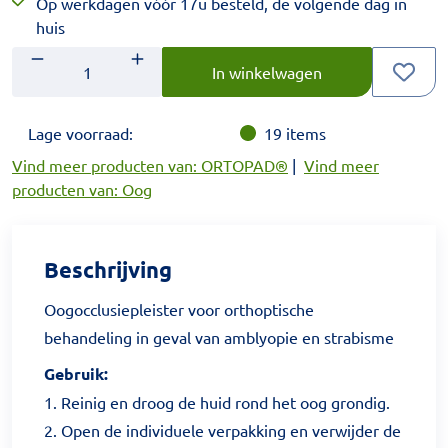
Op werkdagen vóór 17u besteld, de volgende dag in
huis
Aantal
Voer het gewenste aantal in.
In winkelwagen
Lage voorraad:
19
items
Vind meer producten van: ORTOPAD®
|
Vind meer
producten van: Oog
Beschrijving
Oogocclusiepleister voor orthoptische
behandeling in geval van amblyopie en strabisme
Gebruik:
1. Reinig en droog de huid rond het oog grondig.
2. Open de individuele verpakking en verwijder de