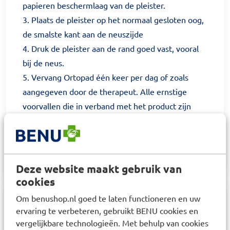
papieren beschermlaag van de pleister.
3. Plaats de pleister op het normaal gesloten oog,
de smalste kant aan de neuszijde
4. Druk de pleister aan de rand goed vast, vooral
bij de neus.
5. Vervang Ortopad één keer per dag of zoals
aangegeven door de therapeut. Alle ernstige
voorvallen die in verband met het product zijn
ontstaan, moeten worden gemeld bij de fabrikant
en de bevoegde autoriteit van de lidstaat waarin
de gebruiker woont.
Deze website maakt gebruik van
cookies
Om benushop.nl goed te laten functioneren en uw
Samenstelling
ervaring te verbeteren, gebruikt BENU cookies en
vergelijkbare technologieën. Met behulp van cookies
Zelfklevende achterkant (100% viscose bamboe