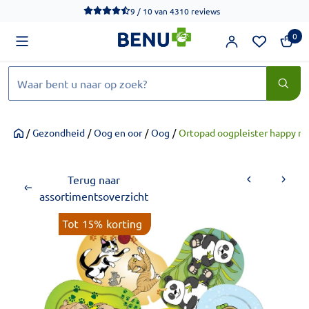
We werken momenteel hard aan het verbeteren van de toegankel
9 / 10
van
4310 reviews
0
Zoeken
/
Gezondheid
/
Oog en oor
/
Oog
/
Ortopad oogpleister happy m
Home
Terug naar
assortimentsoverzicht