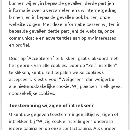
kunnen wij en, in bepaalde gevallen, derde partijen
non-woven tissue geverfd met pigmenten op
informatie over u verzamelen en uw internetgedrag
waterbasis, gedroogd door middel van warmte of
binnen, en in bepaalde gevallen ook buiten, onze
UV-uitharding + “hot melt pressure sensitive”
website volgen. Met deze informatie passen wij (en in
bepaalde gevallen derde partijen) de website, onze
kleefstof). Occlusiekussen van
communicatie en advertenties aan op uw interesses
trilaminaatmateriaal (viscose, polypropyleen,
en profiel.
polyamide). Zelfklevende beschermlaag
(monosiliciumpapier). Op deze artikelen is een
Door op "Accepteren" te klikken, gaat u akkoord met
“reliëfeffect” aangebracht door gebruik te maken
het gebruik van alle cookies. Door op “Zelf instellen”
te klikken, kunt u zelf bepalen welke cookies u
van acrylharsen die bij verhitting opzwellen.
accepteert. Kiest u voor “Weigeren”, dan weigert u
Contactinformatie leverancier:
alle niet-noodzakelijke cookie. Wij plaatsen in elk geval
info@ortopad.nl
noodzakelijke cookies.
Toestemming wijzigen of intrekken?
U kunt uw gegeven toestemmingen altijd wijzigen of
Laatst bekeken items
intrekken bij “Wijzig cookie instellingen” onderaan
iedere pagina en op onze
contactpagina
. Als u meer