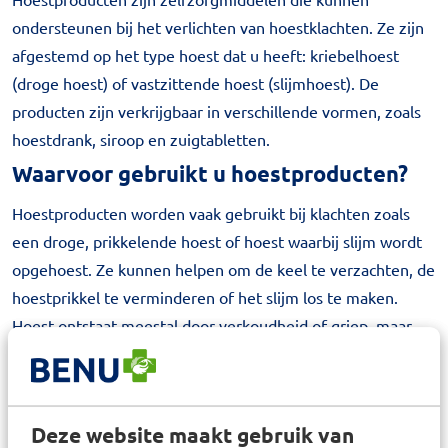
ondersteunen bij het verlichten van hoestklachten. Ze zijn
afgestemd op het type hoest dat u heeft: kriebelhoest
(droge hoest) of vastzittende hoest (slijmhoest). De
producten zijn verkrijgbaar in verschillende vormen, zoals
hoestdrank, siroop en zuigtabletten.
Waarvoor gebruikt u hoestproducten?
Hoestproducten worden vaak gebruikt bij klachten zoals
een droge, prikkelende hoest of hoest waarbij slijm wordt
opgehoest. Ze kunnen helpen om de keel te verzachten, de
hoestprikkel te verminderen of het slijm los te maken.
Hoest ontstaat meestal door verkoudheid of griep, maar
kan ook worden veroorzaakt door roken, allergieën of
droge lucht.
Welke producten vallen onder
Deze website maakt gebruik van
hoestproducten?