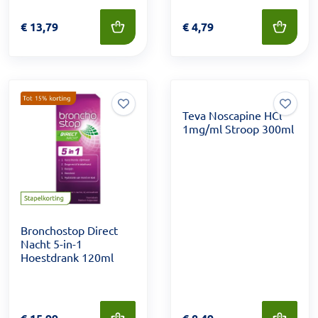
Prijs: € 13,79
€
13,79
Prijs: € 4,79
€
4,79
Teva Noscapine HCl
1mg/ml Stroop 300ml
Bronchostop Direct
Nacht 5-in-1
Hoestdrank 120ml