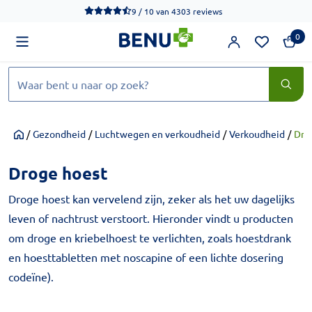
We werken momenteel hard aan het verbeteren van de toegankel
9 / 10
van
4303 reviews
0
Zoeken
/
Gezondheid
/
Luchtwegen en verkoudheid
/
Verkoudheid
/
Dro
Home
Droge hoest
Droge hoest kan vervelend zijn, zeker als het uw dagelijks
leven of nachtrust verstoort. Hieronder vindt u producten
om droge en kriebelhoest te verlichten, zoals hoestdrank
en hoesttabletten met noscapine of een lichte dosering
codeïne).