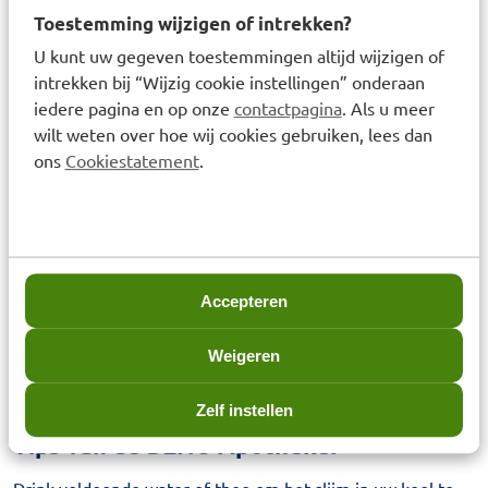
Wat helpt bij vastzittende hoest?
Toestemming wijzigen of intrekken?
Natterman Hoestdrank voor vastzittende hoest
–
U kunt uw gegeven toestemmingen altijd wijzigen of
ondersteunt bij het losmaken van slijm en het ophoesten
intrekken bij “Wijzig cookie instellingen” onderaan
ervan.
iedere pagina en op onze
contactpagina
. Als u meer
wilt weten over hoe wij cookies gebruiken, lees dan
Wat is geschikt bij beginnende keelpijn en hoest?
ons
Cookiestatement
.
Daro Thijmsiroop
– bevat tijmextract en helpt bij het
verzachten van de keel.
Welke hoestproducten zijn geschikt voor kinderen?
Bisolvon Kindersiroop
– speciaal ontwikkeld voor jonge
Accepteren
kinderen, mild en effectief.
Wat helpt bij kriebel in de keel?
Weigeren
Isla Keelpastilles
– verzachten de keel en zijn handig voor
onderweg.
Zelf instellen
Tips van de BENU Apotheker