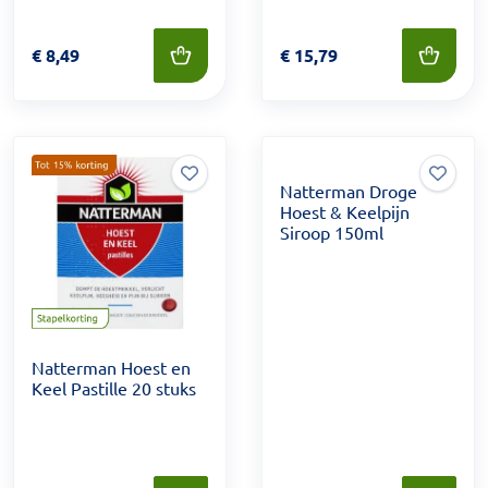
Prijs: € 8,49
€
8,49
Prijs: € 15,79
€
15,79
Natterman Droge
Hoest & Keelpijn
Siroop 150ml
Natterman Hoest en
Keel Pastille 20 stuks