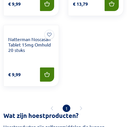
Prijs: € 9,99
€
9,99
Prijs: € 13,79
€
13,79
Natterman Noscasan
Tablet 15mg Omhuld
20 stuks
Prijs: € 9,99
€
9,99
1
Wat zijn hoestproducten?
Hoestproducten zijn zelfzorgmiddelen die kunnen