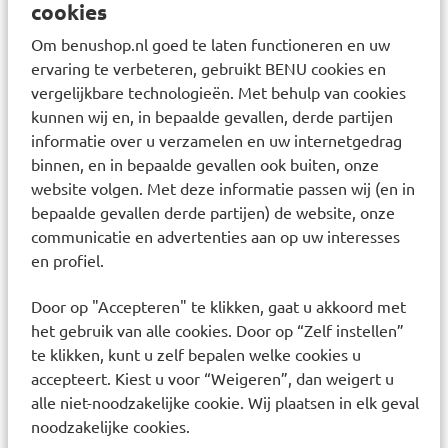
cookies
Hoestproducten zijn er in verschillende vormen:
Om benushop.nl goed te laten functioneren en uw
Hoestdrank: verzacht de keel en helpt bij het losmaken
ervaring te verbeteren, gebruikt BENU cookies en
van slijm
vergelijkbare technologieën. Met behulp van cookies
Hoestsiroop: vaak met natuurlijke ingrediënten zoals
kunnen wij en, in bepaalde gevallen, derde partijen
tijm, geschikt bij kriebelhoest
informatie over u verzamelen en uw internetgedrag
Zuigtabletten: verlichten keelpijn en kriebelhoest
binnen, en in bepaalde gevallen ook buiten, onze
Hoestdrank voor kinderen: milde formuleringen,
website volgen. Met deze informatie passen wij (en in
afgestemd op jonge leeftijden
bepaalde gevallen derde partijen) de website, onze
communicatie en advertenties aan op uw interesses
Let op: kies altijd een product dat past bij het type hoest
en profiel.
dat u heeft.
Welke hoestproducten zijn het meest
Door op "Accepteren" te klikken, gaat u akkoord met
gekozen?
het gebruik van alle cookies. Door op “Zelf instellen”
te klikken, kunt u zelf bepalen welke cookies u
Welke hoestdrank helpt bij kriebelhoest?
accepteert. Kiest u voor “Weigeren”, dan weigert u
Bisolvon Keelirritatiesiroop
– verzacht de keel en
alle niet-noodzakelijke cookie. Wij plaatsen in elk geval
vermindert de hoestprikkel bij droge hoest.
noodzakelijke cookies.