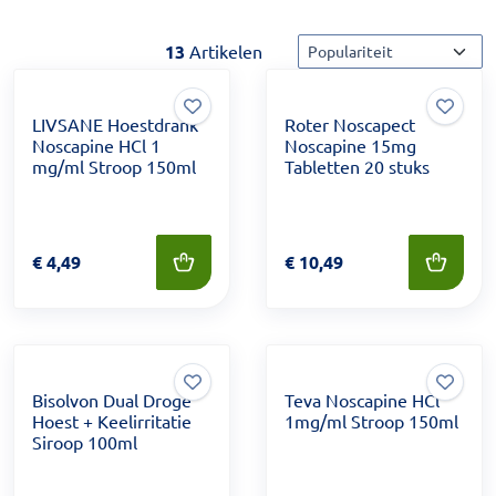
Sorteermethode
13
Artikelen
LIVSANE Hoestdrank
Roter Noscapect
Noscapine HCl 1
Noscapine 15mg
mg/ml Stroop 150ml
Tabletten 20 stuks
Prijs: € 4,49
€
4,49
Prijs: € 10,49
€
10,49
Bisolvon Dual Droge
Teva Noscapine HCl
Hoest + Keelirritatie
1mg/ml Stroop 150ml
Siroop 100ml