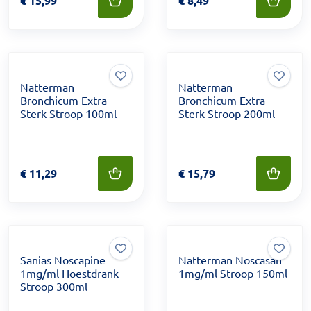
Prijs: € 15,99
€
15,99
Prijs: € 8,49
€
8,49
Natterman
Natterman
Bronchicum Extra
Bronchicum Extra
Sterk Stroop 100ml
Sterk Stroop 200ml
Prijs: € 11,29
€
11,29
Prijs: € 15,79
€
15,79
Sanias Noscapine
Natterman Noscasan
1mg/ml Hoestdrank
1mg/ml Stroop 150ml
Stroop 300ml