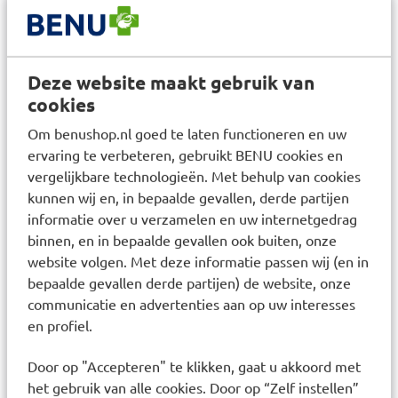
Raadplegen huisarts
Raadpleeg uw huisarts als u langer dan twee
weken klachten heeft of als de klachten erger
worden. Op benuapotheek.nl vind u betrouwbare
Deze website maakt gebruik van
cookies
informatie over klachten, ziektes en
geneesmiddelen.
Om benushop.nl goed te laten functioneren en uw
ervaring te verbeteren, gebruikt BENU cookies en
Heeft u persoonlijk advies nodig?
vergelijkbare technologieën. Met behulp van cookies
Wij adviseren u niet verder te gaan met de
kunnen wij en, in bepaalde gevallen, derde partijen
bestelling van dit geneesmiddel wanneer u nog
informatie over u verzamelen en uw internetgedrag
onbeantwoorde vragen heeft. Voor vragen en
binnen, en in bepaalde gevallen ook buiten, onze
advies neem contact op met uw BENU apotheek.
website volgen. Met deze informatie passen wij (en in
bepaalde gevallen derde partijen) de website, onze
communicatie en advertenties aan op uw interesses
en profiel.
Door op "Accepteren" te klikken, gaat u akkoord met
het gebruik van alle cookies. Door op “Zelf instellen”