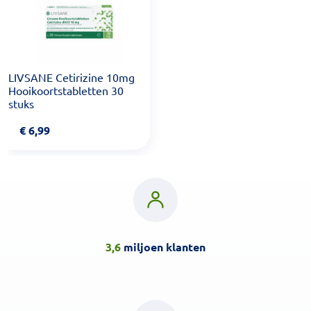
LIVSANE Cetirizine 10mg
Hooikoortstabletten 30
stuks
€
6,99
3,6
miljoen klanten