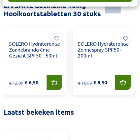
LIVSANE Cetirizine 10mg
Hooikoortstabletten 30 stuks
SOLERO Hydraterende
SOLERO Hydraterende
Zonnebrandcrème
Zonnespray SPF50+
Gezicht SPF50+ 50ml
200ml
Van € 12,99 voor € 6,50
€
6,50
Van € 16,99 voor € 8,50
€
8,50
€
12,99
€
16,99
Laatst bekeken items