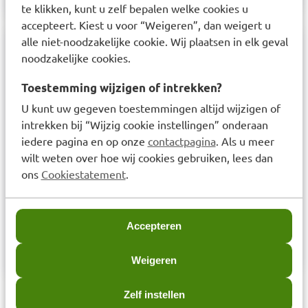
te klikken, kunt u zelf bepalen welke cookies u
accepteert. Kiest u voor “Weigeren”, dan weigert u
alle niet-noodzakelijke cookie. Wij plaatsen in elk geval
Samenstelling
noodzakelijke cookies.
De werkzame stof in dit middel is
Toestemming wijzigen of intrekken?
cetirizinedihydrochloride Elke filmomhulde tablet
U kunt uw gegeven toestemmingen altijd wijzigen of
intrekken bij “Wijzig cookie instellingen” onderaan
bevat 10 mg cetirizinedihydrochloride. De andere
iedere pagina en op onze
contactpagina
. Als u meer
stoffen (hulpstoffen) in dit middel zijn
wilt weten over hoe wij cookies gebruiken, lees dan
lactosemonohydraat, microkristallijne cellulose,
ons
Cookiestatement
.
croscarmellose natrium, watervrij colloïdaal
siliciumdioxide, magnesiumstearaat,
titaniumdioxide (E171), hypromellose (E464) en
Accepteren
macrogol.
Weigeren
Zelf instellen
Aanbevolen artikelen voor