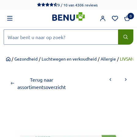
We werken momenteel hard aan het verbeteren van de toegankel
9 / 10
van
4306 reviews
0
Zoeken
/
Gezondheid
/
Luchtwegen en verkoudheid
/
Allergie
/
LIVSANE 
Home
Terug naar
assortimentsoverzicht