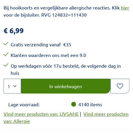
Bij hooikoorts en vergelijkbare allergische reacties. Klik
hier
voor de bijsluiter. RVG 124832=111430
€
6,99
Gratis verzending vanaf
€
35
Klanten waarderen ons met een 9.0
Op werkdagen vóór 17u besteld, de volgende dag in
huis
Aantal
Kies een veelvoud van 1.
In winkelwagen
Lage voorraad:
4140
items
Vind meer producten van: LIVSANE
|
Vind meer producten
van: Allergie