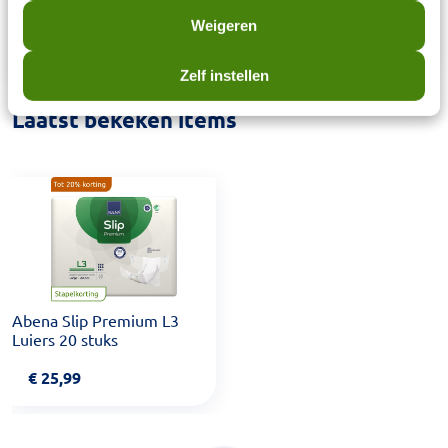
plakstrips vast, dan bovenste schuin naar beneden.
Weigeren
Na gebruik weggooien.
Zelf instellen
Laatst bekeken items
Abena Slip Premium L3
Luiers 20 stuks
€
25,99