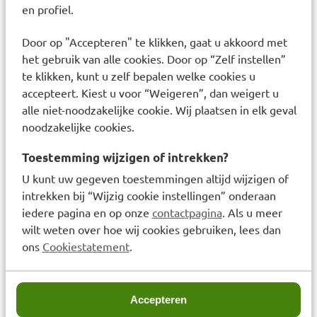
en profiel.
• absorberende kern met Odour Control
• TopDrylaag
Door op "Accepteren" te klikken, gaat u akkoord met
• anti-lekrandjes
het gebruik van alle cookies. Door op “Zelf instellen”
• flexibele en hersluitbare plakstrips
te klikken, kunt u zelf bepalen welke cookies u
accepteert. Kiest u voor “Weigeren”, dan weigert u
• vochtindicator
alle niet-noodzakelijke cookie. Wij plaatsen in elk geval
• eenmalig gebruik
noodzakelijke cookies.
• maat large (L3)
• heup-/buikomvang 100-150cm
Toestemming wijzigen of intrekken?
• absorptiecapaciteit, volgens ISO 11948-1, van
U kunt uw gegeven toestemmingen altijd wijzigen of
3400ml
intrekken bij “Wijzig cookie instellingen” onderaan
iedere pagina en op onze
contactpagina
. Als u meer
• Nordic Swan ecolabel
wilt weten over hoe wij cookies gebruiken, lees dan
Gebruik
ons
Cookiestatement
.
Vouw slip open. Plakstrippen aan de achterkant.
Vouw slip dubbel en haal van voor naar achter
tussen benen door en trek omhoog. Plak onderste
Accepteren