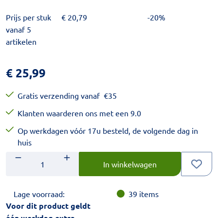
Prijs per stuk
€
20,79
-20%
vanaf 5
artikelen
€
25,99
Gratis verzending vanaf
€
35
Klanten waarderen ons met een 9.0
Op werkdagen vóór 17u besteld, de volgende dag in
huis
Aantal
Voer het gewenste aantal in.
In winkelwagen
Lage voorraad:
39
items
Voor dit product geldt
één werkdag extra