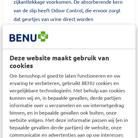
zijkantlekkage voorkomen. De absorberende kern
van de slip heeft Odour Control, die ervoor zorgt
dat geurtjes van urine direct worden
geabsorbeerd. En een TopDry laag, die zorgt voor
de verspreiding van urine. De plakstrips zijn
flexibel en hersluitbaar. De vochtindicator aan de
buitenzijde geeft aan wanneer de slip vervangen
Deze website maakt gebruik van
dient te worden. Geschikt voor dames en heren.
cookies
Het product wordt duurzaam geproduceerd. Voor
Om benushop.nl goed te laten functioneren en uw
eenmalig gebruik.
ervaring te verbeteren, gebruikt BENU cookies en
vergelijkbare technologieën. Met behulp van cookies
Specificatie:
kunnen wij en, in bepaalde gevallen, derde partijen
• wegwerpslip
informatie over u verzamelen en uw internetgedrag
• dames en heren
binnen, en in bepaalde gevallen ook buiten, onze
• anatomisch gevormd
website volgen. Met deze informatie passen wij (en in
bepaalde gevallen derde partijen) de website, onze
• elastisch tailleband aan rugzijde
communicatie en advertenties aan op uw interesses
• ademende AirPlus folielaag