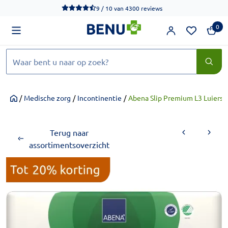
We werken momenteel hard aan het verbeteren van de toegankel
9 / 10
van
4300 reviews
0
Zoeken
/
Medische zorg
/
Incontinentie
/
Abena Slip Premium L3 Luiers 2
Home
Terug naar
assortimentsoverzicht