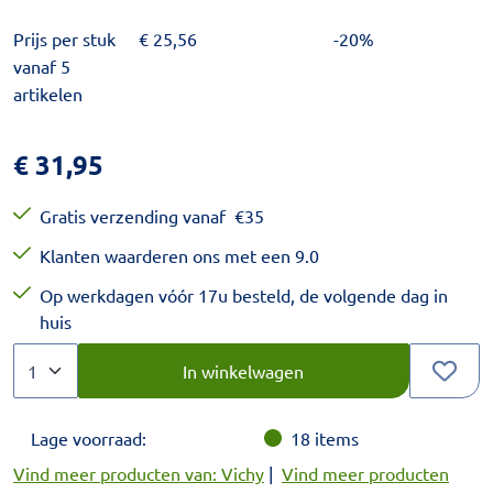
Prijs per stuk
€
25,56
-20%
vanaf 5
artikelen
€
31,95
Gratis verzending vanaf
€
35
Klanten waarderen ons met een 9.0
Op werkdagen vóór 17u besteld, de volgende dag in
huis
Aantal
Kies een veelvoud van 1.
In winkelwagen
Lage voorraad:
18
items
Vind meer producten van: Vichy
|
Vind meer producten