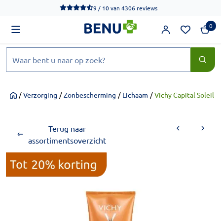
We werken momenteel hard aan het verbeteren van de toegankel
9 / 10
van
4306 reviews
0
Zoeken
/
Verzorging
/
Zonbescherming
/
Lichaam
/
Vichy Capital Soleil
Home
Terug naar
assortimentsoverzicht