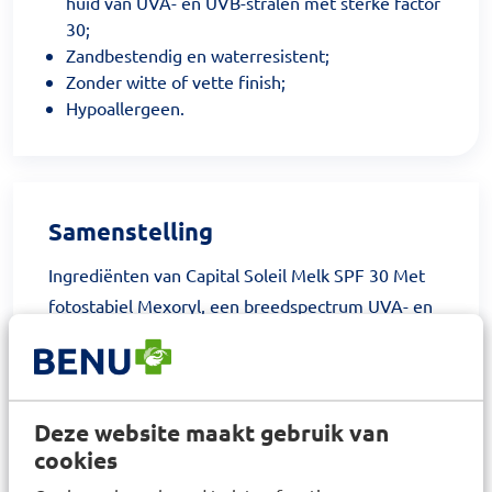
huid van UVA- en UVB-stralen met sterke factor
30;
Zandbestendig en waterresistent;
Zonder witte of vette finish;
Hypoallergeen.
Samenstelling
Ingrediënten van Capital Soleil Melk SPF 30 Met
fotostabiel Mexoryl, een breedspectrum UVA- en
UVB-filtersysteem dat de huid helpt beschermen.
Volledige ingrediëntenlijst: Aqua / Water - C12-15
Alkyl Benzoate - Glycerin - Propylene Glycol -
Isohexadecane - Titanium Dioxide [Nano] /
Deze website maakt gebruik van
cookies
Titanium Dioxide - Butyl
Methoxydibenzoylmethane - Nylon-12 -