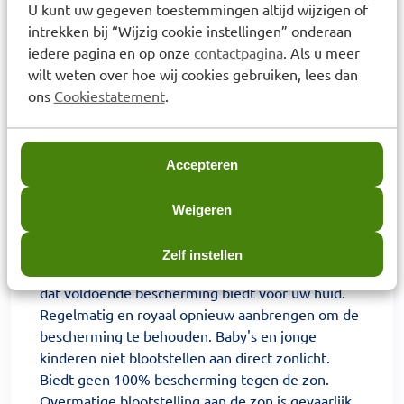
U kunt uw gegeven toestemmingen altijd wijzigen of
Baby's en jonge kinderen niet blootstellen aan
intrekken bij “Wijzig cookie instellingen” onderaan
direct zonlicht. Blijf niet te lang in de zon, zelfs
iedere pagina en op onze
contactpagina
. Als u meer
niet wanneer een zonnebrandproduct wordt
wilt weten over hoe wij cookies gebruiken, lees dan
gebruikt, omdat het géén 100% bescherming
ons
Cookiestatement
.
geeft. Vlak voor blootstelling aan de zon het
product royaal aanbrengen. Om de bescherming
te behouden regelmatig en royaal opnieuw
aanbrengen, vooral na het zwemmen,
Accepteren
transpireren of afdrogen. Het dragen van een
hoofddeksel, T-shirt en zonnebril wordt zeer
Weigeren
aanbevolen om kinderen te beschermen. Vermijd
blootstelling aan de zon tijdens de heetste uren
Zelf instellen
van de dag. Gebruik een zonbeschermingsproduct
dat voldoende bescherming biedt voor uw huid.
Regelmatig en royaal opnieuw aanbrengen om de
bescherming te behouden. Baby's en jonge
kinderen niet blootstellen aan direct zonlicht.
Biedt geen 100% bescherming tegen de zon.
Overmatige blootstelling aan de zon is gevaarlijk.