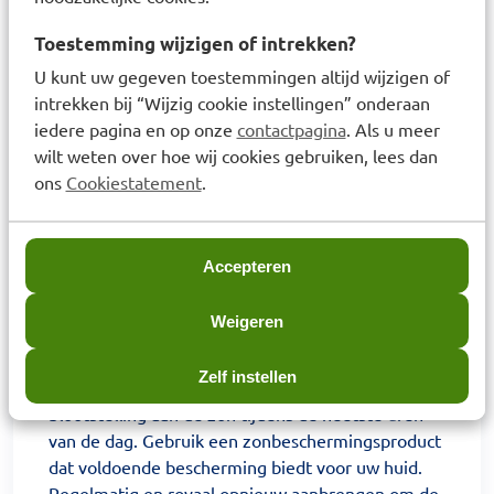
Responsible address: 86270 La Roche-Posay
France. Responsible Contact:
Toestemming wijzigen of intrekken?
consumercareNL@loreal.com. NL Safety warning:
U kunt uw gegeven toestemmingen altijd wijzigen of
Overmatige blootstelling aan de zon is gevaarlijk.
intrekken bij “Wijzig cookie instellingen” onderaan
Baby's en jonge kinderen niet blootstellen aan
iedere pagina en op onze
contactpagina
. Als u meer
direct zonlicht. Blijf niet te lang in de zon, zelfs
wilt weten over hoe wij cookies gebruiken, lees dan
niet wanneer een zonnebrandproduct wordt
ons
Cookiestatement
.
gebruikt, omdat het géén 100% bescherming
geeft. Vlak voor blootstelling aan de zon het
product royaal aanbrengen. Om de bescherming
Accepteren
te behouden regelmatig en royaal opnieuw
aanbrengen, vooral na het zwemmen,
Weigeren
transpireren of afdrogen. Het dragen van een
hoofddeksel, T-shirt en zonnebril wordt zeer
Zelf instellen
aanbevolen om kinderen te beschermen. Vermijd
blootstelling aan de zon tijdens de heetste uren
van de dag. Gebruik een zonbeschermingsproduct
dat voldoende bescherming biedt voor uw huid.
Regelmatig en royaal opnieuw aanbrengen om de