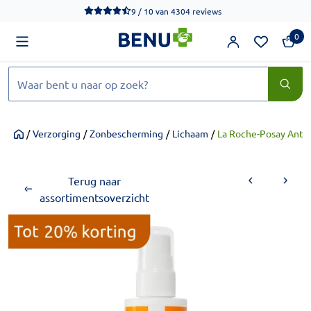
We werken momenteel hard aan het verbeteren van de toegankel
9 / 10
van
4304 reviews
0
Zoeken
/
Verzorging
/
Zonbescherming
/
Lichaam
/
La Roche-Posay Anth
Home
Terug naar
assortimentsoverzicht