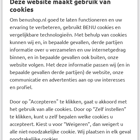
Deze website maakt gebruik van
Denat. / C12-15 Alkyl Benzoate / Glycerin /
cookies
Propylene Glycol / Diisopropyl Sebacate /
Om benushop.nl goed te laten functioneren en uw
Octocrylene / Butyl Methoxydibenzoylmethane /
ervaring te verbeteren, gebruikt BENU cookies en
Ethylhexyl Triazone / Cyclohexasiloxane / Isononyl
vergelijkbare technologieën. Met behulp van cookies
Isononanoate / Styrene/Acrylates Copolymer /
kunnen wij en, in bepaalde gevallen, derde partijen
Poly C10-30 Alkyl Acrylate / Acrylates Copolymer /
informatie over u verzamelen en uw internetgedrag
Alumina / Aluminium Stereate / Behenyl Alcohol /
binnen, en in bepaalde gevallen ook buiten, onze
website volgen. Met deze informatie passen wij (en in
Caprylyl Glycol / Cetyl Alcohol / Disodium Edta /
bepaalde gevallen derde partijen) de website, onze
Disodium Ethylene Dicocamide Peg-15 Disulfate /
communicatie en advertenties aan op uw interesses
Drometrizole Trisiloxane / Glyceryl Stearate /
en profiel.
Glyceryl Stearate / Citrate / Isohexadecane /
Polyhydroxystearic Acid / Terephthalylidene
Door op "Accepteren" te klikken, gaat u akkoord met
het gebruik van alle cookies. Door op “Zelf instellen”
Dicamphor Sulfonic Acid. / Titanium Dioxide
te klikken, kunt u zelf bepalen welke cookies u
Tocopherol / Triethanolamine / Triethylhexanoin /
accepteert. Kiest u voor “Weigeren”, dan weigert u
Parfum / Fragrance
alle niet-noodzakelijke cookie. Wij plaatsen in elk geval
noodzakelijke cookies.