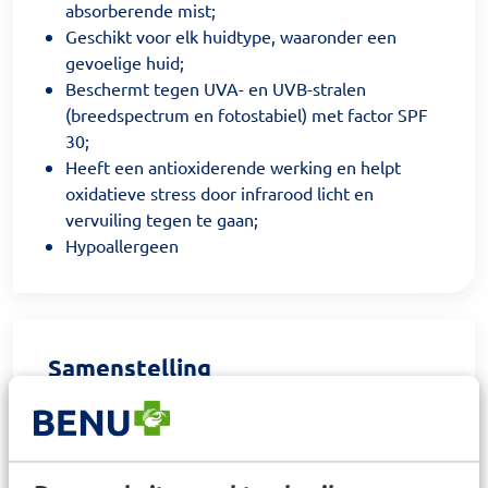
absorberende mist;
Geschikt voor elk huidtype, waaronder een
gevoelige huid;
Beschermt tegen UVA- en UVB-stralen
(breedspectrum en fotostabiel) met factor SPF
30;
Heeft een antioxiderende werking en helpt
oxidatieve stress door infrarood licht en
vervuiling tegen te gaan;
Hypoallergeen
Samenstelling
Ingrediënten van Anthelios Onzichtbare Spray SPF
30 Met vitamine E, een krachtige antioxidant, en
glycerine voor hydratatie. Aqua /Water / Alcohol