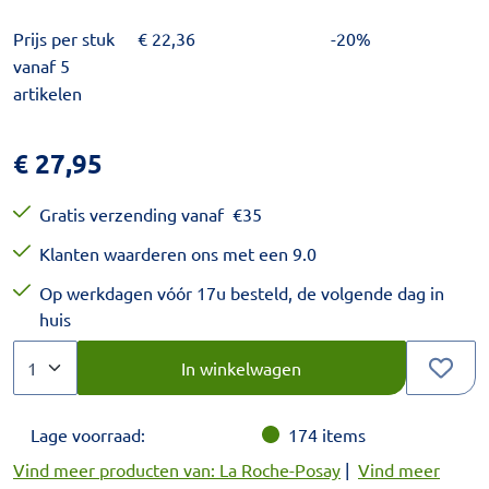
Prijs per stuk
€
22,36
-20%
vanaf 5
artikelen
€
27,95
Gratis verzending vanaf
€
35
Klanten waarderen ons met een 9.0
Op werkdagen vóór 17u besteld, de volgende dag in
huis
Aantal
Kies een veelvoud van 1.
In winkelwagen
Lage voorraad:
174
items
Vind meer producten van: La Roche-Posay
|
Vind meer