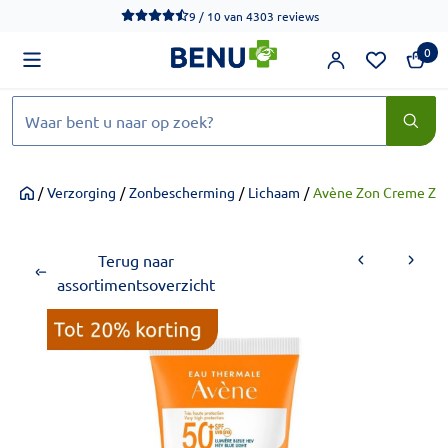
We werken momenteel hard aan het verbeteren van de toegankel
9 / 10
van
4303 reviews
0
Zoeken
/
Verzorging
/
Zonbescherming
/
Lichaam
/
Avène Zon Creme Zon
Home
Terug naar
assortimentsoverzicht