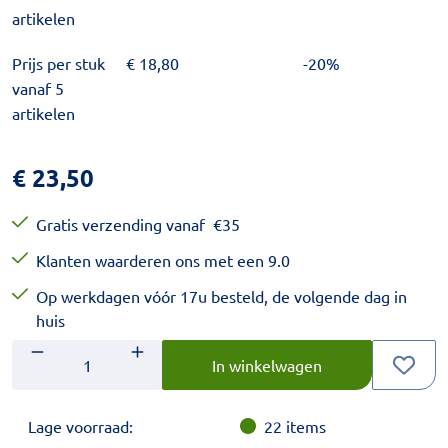
artikelen
Prijs per stuk
€
18,80
-20%
vanaf 5
artikelen
€
23,50
Gratis verzending vanaf
€
35
Klanten waarderen ons met een 9.0
Op werkdagen vóór 17u besteld, de volgende dag in
huis
Aantal
Voer het gewenste aantal in.
In winkelwagen
Lage voorraad:
22
items