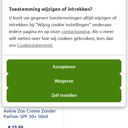
Pierre Fabre Laboratoires Dermatologiques
Avène. Responsible address: Les Cauquillous,
Toestemming wijzigen of intrekken?
81506, Lavaur Cedex, France. Responsible
U kunt uw gegeven toestemmingen altijd wijzigen of
Contact: contact.avene@pierre-fabre.com.
intrekken bij “Wijzig cookie instellingen” onderaan
Website: https://www.eau-thermale-avene.com
iedere pagina en op onze
contactpagina
. Als u meer
wilt weten over hoe wij cookies gebruiken, lees dan
ons
Cookiestatement
.
Laatst bekeken items
Accepteren
Weigeren
Zelf instellen
Avène Zon Creme Zonder
Parfum SPF 50+ 50ml
€
23,50