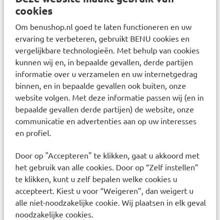
AVENE THERMAL SPRING WATER (AVENE
cookies
AQUA). C12-15 ALKYL BENZOATE.
Om benushop.nl goed te laten functioneren en uw
DIETHYLAMINO HYDROXYBENZOYL HEXYL
ervaring te verbeteren, gebruikt BENU cookies en
BENZOATE. ETHYLHEXYL TRIAZONE. GLYCERIN.
vergelijkbare technologieën. Met behulp van cookies
ORYZA SATIVA (RICE) STARCH (ORYZA SATIVA
kunnen wij en, in bepaalde gevallen, derde partijen
STARCH). PHENYLENE BIS-DIPHENYLTRIAZINE.
informatie over u verzamelen en uw internetgedrag
WATER (AQUA). BIS-ETHYLHEXYLOXYPHENOL
binnen, en in bepaalde gevallen ook buiten, onze
METHOXYPHENYL TRIAZINE. GLYCERYL
website volgen. Met deze informatie passen wij (en in
bepaalde gevallen derde partijen) de website, onze
STEARATE. POTASSIUM CETYL PHOSPHATE.
communicatie en advertenties aan op uw interesses
STEARYL ALCOHOL. VP/EICOSENE COPOLYMER.
en profiel.
BENZOIC ACID. CAPRYLIC/CAPRIC TRIGLYCERIDE.
CAPRYLYL GLYCOL. GLYCERYL BEHENATE.
Door op "Accepteren" te klikken, gaat u akkoord met
GLYCERYL DIBEHENATE. PPG-1-PEG-9 LAURYL
het gebruik van alle cookies. Door op “Zelf instellen”
GLYCOL ETHER. RED 33 (CI 17200). TOCOPHERYL
te klikken, kunt u zelf bepalen welke cookies u
accepteert. Kiest u voor “Weigeren”, dan weigert u
GLUCOSIDE. TRIBEHENIN. XANTHAN GUM
alle niet-noodzakelijke cookie. Wij plaatsen in elk geval
noodzakelijke cookies.