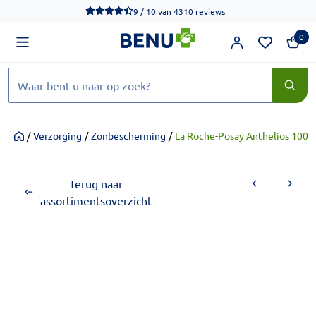
We werken momenteel hard aan het verbeteren van de toegankel
9 / 10
van
4310 reviews
0
Zoeken
/
Verzorging
/
Zonbescherming
/
La Roche-Posay Anthelios 10
Home
Terug naar
assortimentsoverzicht