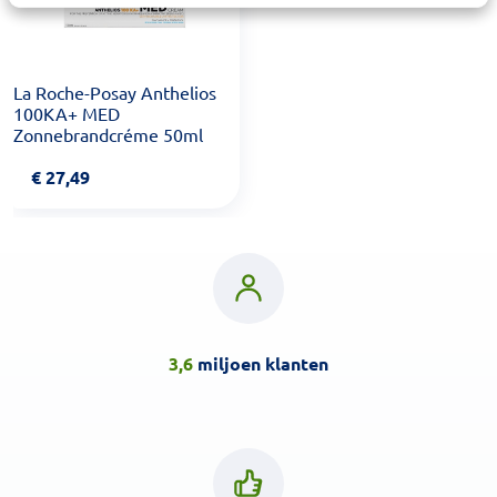
La Roche-Posay Anthelios
100KA+ MED
Zonnebrandcréme 50ml
€
27,49
3,6
miljoen klanten