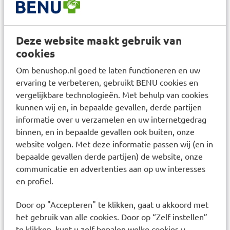
Samenstelling
AQUA / WATER / EAU • PROPYLENE GLYCOL •
Deze website maakt gebruik van
ACRYLATES/C10-30 ALKYL ACRYLATE
cookies
CROSSPOLYMER • XANTHAN GUM
Om benushop.nl goed te laten functioneren en uw
ervaring te verbeteren, gebruikt BENU cookies en
Responsible address: 86270 La Roche-Posay
vergelijkbare technologieën. Met behulp van cookies
France. Responsible Contact:
kunnen wij en, in bepaalde gevallen, derde partijen
consumercareNL@loreal.com. NL Safety warning:
informatie over u verzamelen en uw internetgedrag
Overmatige blootstelling aan de zon is gevaarlijk.
binnen, en in bepaalde gevallen ook buiten, onze
Baby's en jonge kinderen niet blootstellen aan
website volgen. Met deze informatie passen wij (en in
direct zonlicht. Blijf niet te lang in de zon, zelfs
bepaalde gevallen derde partijen) de website, onze
niet wanneer een zonnebrandproduct wordt
communicatie en advertenties aan op uw interesses
gebruikt, omdat het géén 100% bescherming
en profiel.
geeft. Vlak voor blootstelling aan de zon het
product royaal aanbrengen. Om de bescherming
Door op "Accepteren" te klikken, gaat u akkoord met
te behouden regelmatig en royaal opnieuw
het gebruik van alle cookies. Door op “Zelf instellen”
aanbrengen, vooral na het zwemmen,
te klikken, kunt u zelf bepalen welke cookies u