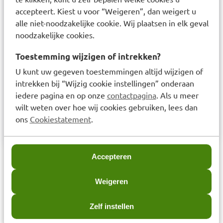
transpireren of afdrogen. Het dragen van een
accepteert. Kiest u voor “Weigeren”, dan weigert u
hoofddeksel, T-shirt en zonnebril wordt zeer
alle niet-noodzakelijke cookie. Wij plaatsen in elk geval
aanbevolen om kinderen te beschermen. Vermijd
noodzakelijke cookies.
blootstelling aan de zon tijdens de heetste uren
van de dag. Gebruik een zonbeschermingsproduct
Toestemming wijzigen of intrekken?
dat voldoende bescherming biedt voor uw huid.
U kunt uw gegeven toestemmingen altijd wijzigen of
Regelmatig en royaal opnieuw aanbrengen om de
intrekken bij “Wijzig cookie instellingen” onderaan
bescherming te behouden. Baby's en jonge
iedere pagina en op onze
contactpagina
. Als u meer
kinderen niet blootstellen aan direct zonlicht.
wilt weten over hoe wij cookies gebruiken, lees dan
Biedt geen 100% bescherming tegen de zon.
ons
Cookiestatement
.
Overmatige blootstelling aan de zon is gevaarlijk.
Accepteren
Laatst bekeken items
Weigeren
Zelf instellen