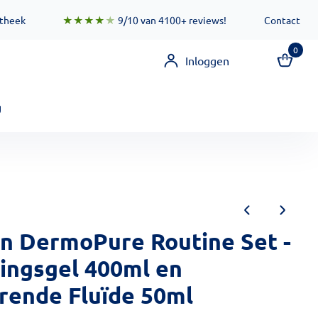
 zorgen ervoor dat deze functionaliteit zo snel mogelijk besc
otheek
★★★★
★
9/10 van 4100+ reviews!
Contact
0
Inloggen
g
in DermoPure Routine Set -
gingsgel 400ml en
rende Fluïde 50ml