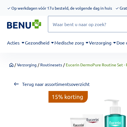
We werken momenteel hard aan het verbeteren van de toegankel
✓
Op werkdagen vóór 17u besteld, de volgende dag in huis
✓
Grat
Zoeken
Acties
Gezondheid
Medische zorg
Verzorging
Doe 
/
Verzorging
/
Routinesets
/
Eucerin DermoPure Routine Set - 
Home
Terug naar assortimentsoverzicht