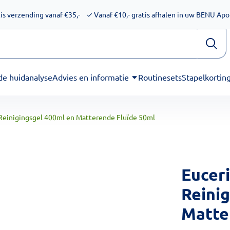
ijkheid voor schermlezers. Onze excuses voor het ongemak. We
is verzending vanaf €35,-
✓
Vanaf €10,- gratis afhalen in uw BENU Ap
de huidanalyse
Advies en informatie
Routinesets
Stapelkortin
Reinigingsgel 400ml en Matterende Fluïde 50ml
Eucer
Reini
Matte