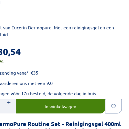
4
et van Eucerin Dermopure. Met een reinigingsgel en een
luid.
30,54
%
rzending vanaf
€
35
aarderen ons met een 9.0
gen vóór 17u besteld, de volgende dag in huis
nste aantal in.
In winkelwagen
ermoPure Routine Set - Reinigingsgel 400ml