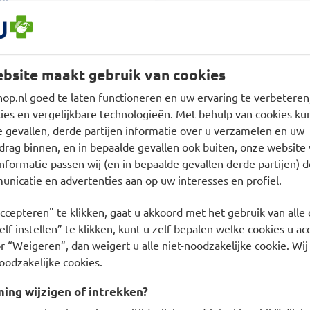
d
isch getest. De fluid laat
bsite maakt gebruik van cookies
ert de zichtbaarheid van
p.nl goed te laten functioneren en uw ervaring te verbeteren,
oom van de huid.
es en vergelijkbare technologieën. Met behulp van cookies kun
e gevallen, derde partijen informatie over u verzamelen en uw
drag binnen, en in bepaalde gevallen ook buiten, onze website 
nformatie passen wij (en in bepaalde gevallen derde partijen) d
nicatie en advertenties aan op uw interesses en profiel.
ie, 38 proefpersonen, 8 uur
ccepteren" te klikken, gaat u akkoord met het gebruik van alle 
uctie en glimmen
lf instellen” te klikken, kunt u zelf bepalen welke cookies u ac
r “Weigeren”, dan weigert u alle niet-noodzakelijke cookie. Wij
oodzakelijke cookies.
eden vermindert
ng wijzigen of intrekken?