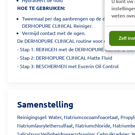
Hydrateert de huid
U kunt uw 
HOE TE GEBRUIKEN:
instelling
weten over
Tweemaal per dag aanbrengen op de droge huid, na 
DERMOPURE CLINICAL Reiniger.
Vermijd contact met de ogen.
Zelf ins
De DERMOPURE CLINICAL routine voor de huid met nei
- Stap 1: REINIGEN met de DERMOPURE CLINICAL Corr
- Stap 2: DERMOPURE CLINICAL Matte Fluid
- Stap 3: BESCHERMEN met Eucerin Oil Control
Samenstelling
Reinigingsgel: Water, Natriumcocoamfoacetaat, Propyl
Natriumlaurylethersulfaat, Natriumchloride, Natriumb
Salicylzuur.Veiligheidswaarschuwing: Gebruiksadvies: 