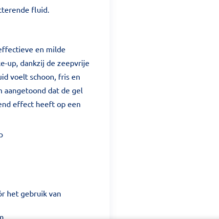
tterende fluid.
effectieve en milde
e-up, dankzij de zeepvrije
d voelt schoon, fris en
n aangetoond dat de gel
end effect heeft op een
p
r het gebruik van
m.