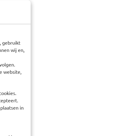
 gebruikt
nen wij en,
volgen.
e website,
cookies.
cepteert.
 plaatsen in