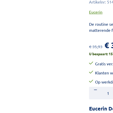
Artikelnr:
51
Eucerin
De routine s
matterende f
€
€
35,93
U bespaart:
15
Gratis ve
Klanten w
Op werkda
Aantal
Voer het gewe
Eucerin D