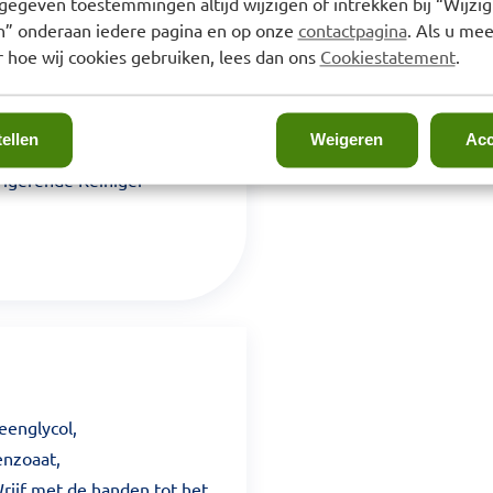
gegeven toestemmingen altijd wijzigen of intrekken bij “Wijzig
en” onderaan iedere pagina en op onze
contactpagina
. Als u mee
 hoe wij cookies gebruiken, lees dan ons
Cookiestatement
.
het gebruik van een
tellen
Weigeren
Acc
ging tot acne:
igerende Reiniger
eenglycol,
enzoaat,
Wrijf met de handen tot het