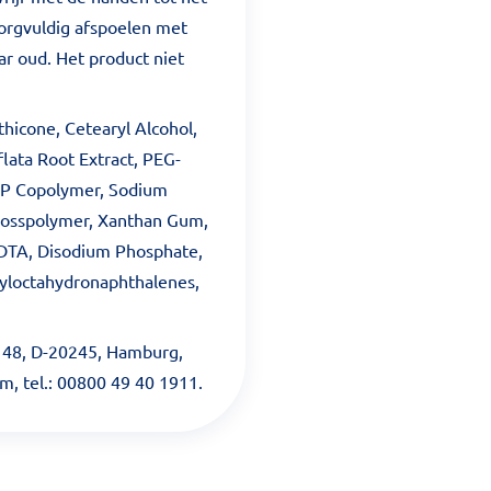
zorgvuldig afspoelen met
ar oud. Het product niet
thicone, Cetearyl Alcohol,
nflata Root Extract, PEG-
VP Copolymer, Sodium
Crosspolymer, Xanthan Gum,
EDTA, Disodium Phosphate,
yloctahydronaphthalenes,
e 48, D-20245, Hamburg,
om, tel.: 00800 49 40 1911.