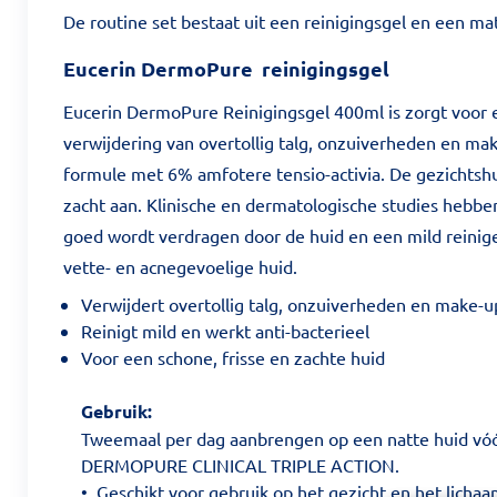
De routine set bestaat uit een reinigingsgel en een ma
Eucerin DermoPure reinigingsgel
Eucerin DermoPure Reinigingsgel 400ml is zorgt voor 
verwijdering van overtollig talg, onzuiverheden en mak
formule met 6% amfotere tensio-activia. De gezichtshui
zacht aan. Klinische en dermatologische studies hebbe
goed wordt verdragen door de huid en een mild reinig
vette- en acnegevoelige huid.
Verwijdert overtollig talg, onzuiverheden en make-u
Reinigt mild en werkt anti-bacterieel
Voor een schone, frisse en zachte huid
Gebruik:
Tweemaal per dag aanbrengen op een natte huid vóó
DERMOPURE CLINICAL TRIPLE ACTION.
• Geschikt voor gebruik op het gezicht en het lichaa