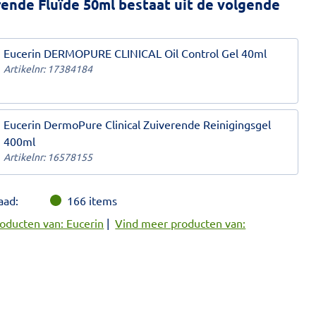
ende Fluïde 50ml bestaat uit de volgende
Eucerin DERMOPURE CLINICAL Oil Control Gel 40ml
Artikelnr:
17384184
Eucerin DermoPure Clinical Zuiverende Reinigingsgel
400ml
Artikelnr:
16578155
aad:
166
items
oducten van: Eucerin
|
Vind meer producten van: