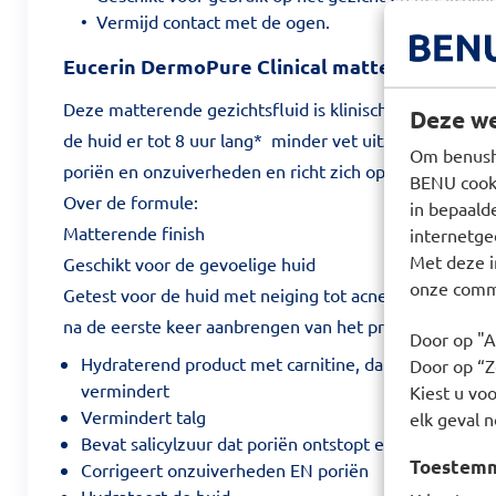
• Vermijd contact met de ogen.
Eucerin DermoPure Clinical matterende flui
Deze matterende gezichtsfluid is klinisch en dermatolog
Deze we
de huid er tot 8 uur lang* minder vet uitzien, vermind
Om benusho
poriën en onzuiverheden en richt zich op het microbi
BENU cooki
Over de formule:
in bepaald
Matterende finish
internetge
Met deze i
Geschikt voor de gevoelige huid
onze commu
Getest voor de huid met neiging tot acne *Zelfevaluat
na de eerste keer aanbrengen van het product"
Door op "A
Hydraterend product met carnitine, dat de talgprod
Door op “Ze
vermindert
Kiest u voo
Vermindert talg
elk geval n
Bevat salicylzuur dat poriën ontstopt en onzuiverh
Toestemmi
Corrigeert onzuiverheden EN poriën