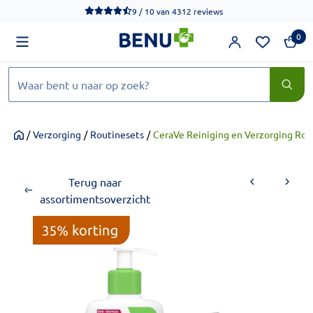
We werken momenteel hard aan het verbeteren van de toegankel
9 / 10
van
4312 reviews
0
Zoeken
/
Verzorging
/
Routinesets
/
CeraVe Reiniging en Verzorging Rou
Home
Terug naar
assortimentsoverzicht