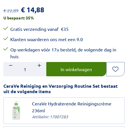
€
14,88
€
22,89
U bespaart:
35
%
Gratis verzending vanaf
€
35
Klanten waarderen ons met een 9.0
Op werkdagen vóór 17u besteld, de volgende dag in
huis
Aantal
Voer het gewenste aantal in.
In winkelwagen
CeraVe Reiniging en Verzorging Routine Set bestaat
uit de volgende items
CeraVe Hydraterende Reinigingscrème
236ml
Artikelnr:
17007283