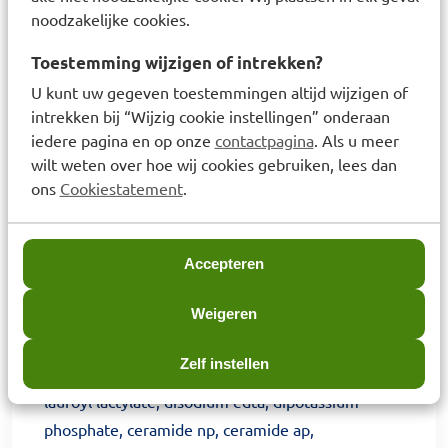
phenoxyethanol, stearyl alcohol, cetyl alcohol,
noodzakelijke cookies.
peg-40 stearate, behentrimonium methosulfate,
glyceryl stearate, polysorbate 20,
Toestemming wijzigen of intrekken?
ethylhexylglycerin, potassium phosphate,
U kunt uw gegeven toestemmingen altijd wijzigen of
disodium edta, dipotassium phosphate, sodium
intrekken bij “Wijzig cookie instellingen” onderaan
iedere pagina en op onze
contactpagina
. Als u meer
lauroyl lactylate, ceramide np, ceramide ap,
wilt weten over hoe wij cookies gebruiken, lees dan
phytosphingosine, cholesterol, sodium
ons
Cookiestatement
.
hyaluronate, xanthan gum, carbomer, tocopherol,
ceramide eop.
Dagcrème: Aqua/water, glycerin, cetearyl alcohol,
Accepteren
caprylic/capric triglyceride, cetyl alcohol,
Weigeren
ceteareth-20, petrolatum, dimethicone,
phenoxyethanol, behentrimonium methosulfate,
Zelf instellen
potassium phosphate, ethylhexylglycerin, sodium
lauroyl lactylate, disodium edta, dipotassium
phosphate, ceramide np, ceramide ap,