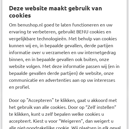
voor droge tot zeer droge huid en voor het
Deze website maakt gebruik van
gezicht en lichaam, bevat deze rijke, niet-vette en
cookies
parfumvrije crème de gepatenteerde MVE
Om benushop.nl goed te laten functioneren en uw
technologie. Deze technologie zorgt voor een
ervaring te verbeteren, gebruikt BENU cookies en
continue afgifte van hyaluronzuur en de drie
vergelijkbare technologieën. Met behulp van cookies
ceramiden gedurende de hele dag. Deze
kunnen wij en, in bepaalde gevallen, derde partijen
verzorging is ook geschikt voor de gevoelige huid.
informatie over u verzamelen en uw internetgedrag
binnen, en in bepaalde gevallen ook buiten, onze
Gebruik:
website volgen. Met deze informatie passen wij (en in
Breng rijkelijk aan op een droge, schone huid.
bepaalde gevallen derde partijen) de website, onze
Herhaal indien nodig
communicatie en advertenties aan op uw interesses
en profiel.
Door op "Accepteren" te klikken, gaat u akkoord met
het gebruik van alle cookies. Door op “Zelf instellen”
Samenstelling
te klikken, kunt u zelf bepalen welke cookies u
accepteert. Kiest u voor “Weigeren”, dan weigert u
Cleanser: Aqua / water, glycerin, cetearyl alcohol,
alle niet-noodzakelijke cookie. Wij plaatsen in elk geval