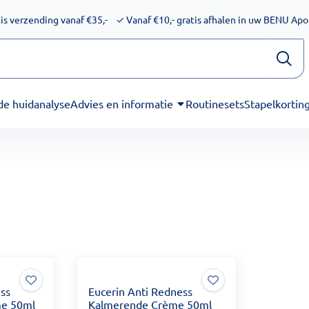
ijkheid voor schermlezers. Onze excuses voor het ongemak. We
is verzending vanaf €35,-
✓
Vanaf €10,- gratis afhalen in uw BENU Ap
de huidanalyse
Advies en informatie
Routinesets
Stapelkortin
ess
Eucerin Anti Redness
me 50ml
Kalmerende Crème 50ml