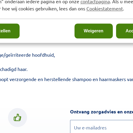
en” onderaan iedere pagina en op onze
contactpagina
. Als u mee
uwere huid en hebben daarom een andere verzorging nodig. E
 hoe wij cookies gebruiken, lees dan ons
Cookiestatement
.
i-aging crèmes en herstellende crèmes.
ng producten kopen
tellen
Weigeren
Acc
oo
en conditioner verzorgt u uw haar en hoofdhuid. Voor ieder h
e/geïrriteerde hoofdhuid,
chadigd haar.
pt verzorgende en herstellende shampoo en haarmaskers van d
Ontvang zorgadvies en onze
Inschrijven