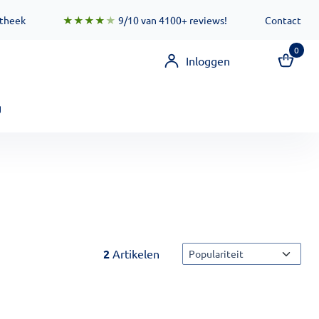
 zorgen ervoor dat deze functionaliteit zo snel mogelijk besc
otheek
★★★★
★
9/10 van 4100+ reviews!
Contact
0
Inloggen
g
Sorteermethode
2
Artikelen