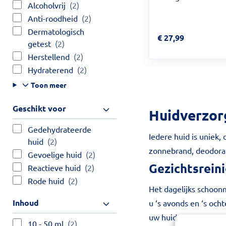
Alcoholvrij
(2)
Anti-roodheid
(2)
Dermatologisch
Prijs: € 27,99
€
27,99
getest
(2)
Herstellend
(2)
Hydraterend
(2)
Toon meer
Geschikt voor
Huidverzorg
Gedehydrateerde
Iedere huid is uniek,
huid
(2)
zonnebrand, deodoran
Gevoelige huid
(2)
Gezichtsrein
Reactieve huid
(2)
Rode huid
(2)
Het dagelijks schoonm
Inhoud
u ‘s avonds en ‘s och
uw huidtype:
10 - 50 ml
(2)