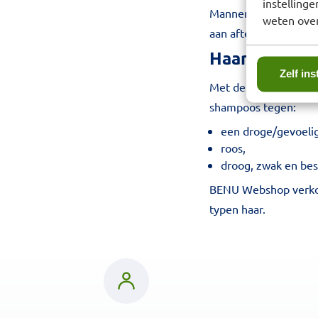
instelling
Mannen hebben een r
weten over
aan aftershaves, ant
Haarverzorgi
Zelf ins
Met de juiste
shamp
shampoos tegen:
een droge/gevoelig
roos,
droog, zwak en bes
BENU Webshop verkoo
typen haar.