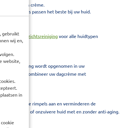
en op basis van crème.
 gel reinigers passen het beste bij uw huid.
 gebruikt
op verkoopt
gezichtsreiniging
voor alle huidtypen
nen wij en,
volgen.
e website,
gezichtsverzorging wordt opgenomen in uw
rzorgd wordt. Combineer uw dagcrème met
cookies.
cepteert.
 plaatsen in
en beginnende rimpels aan en verminderen de
e, vochtarme of onzuivere huid met en zonder anti-aging.
 cookie