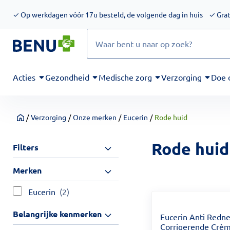
We werken momenteel hard aan het verbeteren van de toegankel
✓
Op werkdagen vóór 17u besteld, de volgende dag in huis
✓
Grat
Zoeken
Acties
Gezondheid
Medische zorg
Verzorging
Doe 
/
Verzorging
/
Onze merken
/
Eucerin
/
Rode huid
Home
Rode huid
Filters
Merken
Eucerin
(2)
Belangrijke kenmerken
Eucerin Anti Redn
Corrigerende Crè