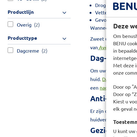
Droge huid: vermij
Productlijn
Vette of glimmende
Gevoelige huid: ki
Overig
(2)
Deze we
Wanneer u veel make-
Om benusho
Producttype
Zweet u veel? Zoek 
BENU cooki
van
Avène
,
La Roche
Dagcreme
(2)
in bepaald
Dag- en nach
internetge
Met deze i
Om uw gezicht na het
onze commu
huid.
Dagcrèmes
houd
Door op "A
een
nachtcrème
die u
Door op “Ze
Anti-aging c
Kiest u voo
elk geval n
Er zijn ook speciale 
huidveroudering. BEN
Toestemmi
Gezichtsverz
U kunt uw 