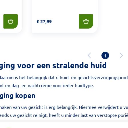
Prijs: € 27,99
€
27,99
1
ing voor een stralende huid
 daarom is het belangrijk dat u huid- en gezichtsverzorgingsprodu
t en dag- en nachtcrème voor ieder huidtype.
iging kopen
aken van uw gezicht is erg belangrijk. Hiermee verwijdert u vu
tends uw gezicht reinigt, heeft u minder last van verstopte pori