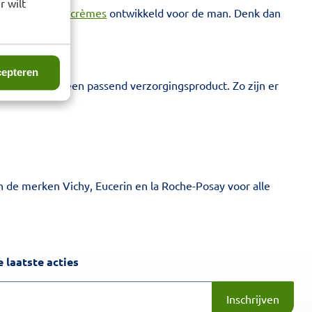
r wilt
r zijn
speciale crèmes
ontwikkeld voor de man. Denk dan
epteren
aartype is er een passend verzorgingsproduct. Zo zijn er
e merken Vichy, Eucerin en la Roche-Posay voor alle
Inschrijven
 laatste acties
Inschrijven