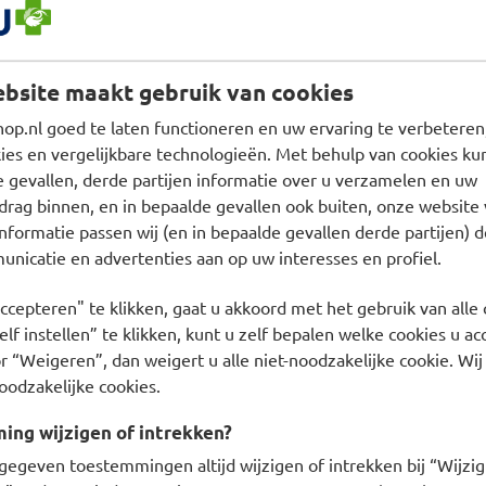
d reinigingsmiddelen met hoog alcoholgehalte. Gebruik middel
 huid: kies een reiniger met een lage pH-waarde. Schuimende of
es een basisreiniger zonder geurstoffen en extra toevoegingen.
bsite maakt gebruik van cookies
up draagt, kies dan een reiniger die make-up verwijdert.
p.nl goed te laten functioneren en uw ervaring te verbeteren,
dan een product dat verstopte poriën tegen gaat. BENU Websh
es en vergelijkbare technologieën. Met behulp van cookies kun
-Posay
,
Eucerin
en
Vichy
.
e gevallen, derde partijen informatie over u verzamelen en uw
tcrème kopen
drag binnen, en in bepaalde gevallen ook buiten, onze website 
nformatie passen wij (en in bepaalde gevallen derde partijen) d
 reinigen extra te verzorgen, kunt u crème gebruiken. Deze 
nicatie en advertenties aan op uw interesses en profiel.
en uw huid overdag in balans en zorgen dat uw huid goed ve
ccepteren" te klikken, gaat u akkoord met het gebruik van alle 
w huid tijdens de nacht herstelt, hydrateert en verzorgt.
lf instellen” te klikken, kunt u zelf bepalen welke cookies u ac
rème
r “Weigeren”, dan weigert u alle niet-noodzakelijke cookie. Wij
oodzakelijke cookies.
dag- en nachtcrèmes voor iedere leeftijd.
Anti-aging crèmes
pakk
U Webshop verkoopt dag- en nachtcrèmes voor een droge, vett
ng wijzigen of intrekken?
orging voor mannen
gegeven toestemmingen altijd wijzigen of intrekken bij “Wijzig