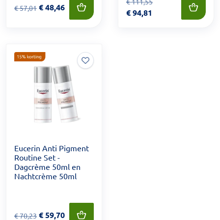
Van € 111,55 voor € 94,81
€
111,55
Van € 57,01 voor € 48,46
€
48,46
€
57,01
€
94,81
Eucerin Anti Pigment
Routine Set -
Dagcrème 50ml en
Nachtcrème 50ml
Van € 70,23 voor € 59,70
€
59,70
€
70,23