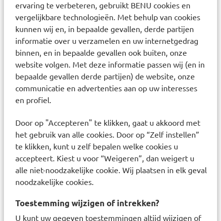
ervaring te verbeteren, gebruikt BENU cookies en
product op basis van uw huidtype:
vergelijkbare technologieën. Met behulp van cookies
Droge huid: vermijd reinigingsmiddelen met hoog
kunnen wij en, in bepaalde gevallen, derde partijen
alcoholgehalte. Gebruik middelen op basis van crème.
informatie over u verzamelen en uw internetgedrag
Vette of glimmende huid: kies een reiniger met een lage
binnen, en in bepaalde gevallen ook buiten, onze
pH-waarde. Schuimende of gel reinigers passen het
website volgen. Met deze informatie passen wij (en in
beste bij uw huid.
bepaalde gevallen derde partijen) de website, onze
Gevoelige huid: kies een basisreiniger zonder
communicatie en advertenties aan op uw interesses
geurstoffen en extra toevoegingen.
en profiel.
Wanneer u veel make-up draagt, kies dan een reiniger die
Door op "Accepteren" te klikken, gaat u akkoord met
make-up verwijdert.
het gebruik van alle cookies. Door op “Zelf instellen”
Zweet u veel? Zoek dan een product dat verstopte poriën
te klikken, kunt u zelf bepalen welke cookies u
tegen gaat. BENU Webshop
accepteert. Kiest u voor “Weigeren”, dan weigert u
alle niet-noodzakelijke cookie. Wij plaatsen in elk geval
verkoopt
gezichtsreiniging
voor alle huidtypen
noodzakelijke cookies.
van
Avène
,
La Roche-Posay
,
Eucerin
en
Vichy
.
Dag- en nachtcrème kopen
Toestemming wijzigen of intrekken?
U kunt uw gegeven toestemmingen altijd wijzigen of
Om uw gezicht na het reinigen extra te verzorgen, kunt u