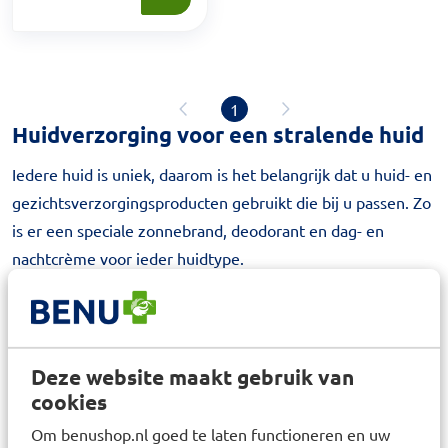
1
Huidverzorging voor een stralende huid
Iedere huid is uniek, daarom is het belangrijk dat u huid- en
gezichtsverzorgingsproducten gebruikt die bij u passen. Zo
is er een speciale zonnebrand, deodorant en dag- en
nachtcrème voor ieder huidtype.
Gezichtsreiniging kopen
Het dagelijks schoonmaken van uw gezicht is erg
belangrijk. Hiermee verwijdert u vuil, dode huidcellen,
Deze website maakt gebruik van
extra talg, make-up en zweet. Wanneer u ‘s avonds en ‘s
cookies
ochtends uw gezicht reinigt, heeft u minder last van
Om benushop.nl goed te laten functioneren en uw
verstopte poriën en dus pukkeltjes. U kiest het beste