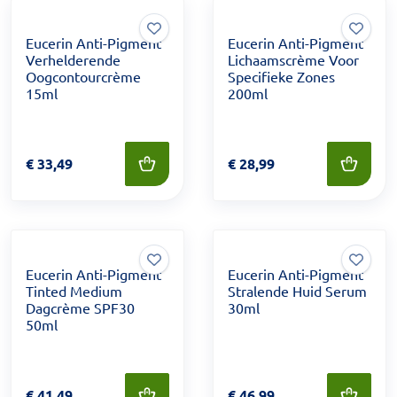
Eucerin Anti-Pigment
Eucerin Anti-Pigment
Verhelderende
Lichaamscrème Voor
Oogcontourcrème
Specifieke Zones
15ml
200ml
Prijs: € 33,49
€
33,49
Prijs: € 28,99
€
28,99
Eucerin Anti-Pigment
Eucerin Anti-Pigment
Tinted Medium
Stralende Huid Serum
Dagcrème SPF30
30ml
50ml
Prijs: € 41,49
€
41,49
Prijs: € 46,99
€
46,99