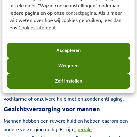
intrekken bij “Wijzig cookie instellingen” onderaan
crème gebruiken. Deze gezichtsverzorging wordt
iedere pagina en op onze
contactpagina
. Als u meer
opgenomen in uw huid.
Dagcrèmes
houden uw huid
wilt weten over hoe wij cookies gebruiken, lees dan
overdag in balans en zorgen dat uw huid goed verzorgd
ons
Cookiestatement
.
wordt. Combineer uw dagcrème met een
nachtcrème
die
uw huid tijdens de nacht herstelt, hydrateert en verzorgt.
Accepteren
Anti-aging crème
Er zijn ook speciale dag- en nachtcrèmes voor iedere
Weigeren
leeftijd.
Anti-aging crèmes
pakken beginnende rimpels aan
en verminderen de huidveroudering. BENU Webshop
Zelf instellen
verkoopt dag- en nachtcrèmes voor een droge, vette,
vochtarme of onzuivere huid met en zonder anti-aging.
Gezichtsverzorging voor mannen
Mannen hebben een ruwere huid en hebben daarom een
andere verzorging nodig. Er zijn
speciale