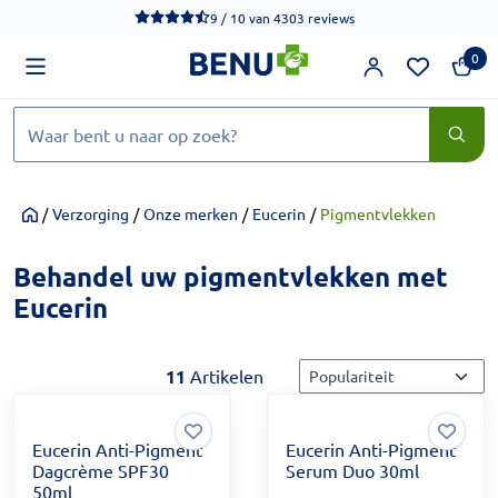
We werken momenteel hard aan het verbeteren van de toegankel
9 / 10
van
4303 reviews
0
Zoeken
/
Verzorging
/
Onze merken
/
Eucerin
/
Pigmentvlekken
Home
Behandel uw pigmentvlekken met
Eucerin
Sorteermethode
11
Artikelen
Eucerin Anti-Pigment
Eucerin Anti-Pigment
Dagcrème SPF30
Serum Duo 30ml
50ml