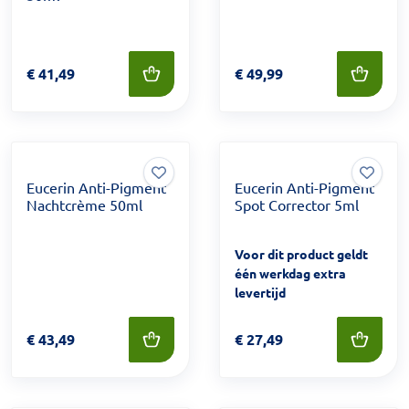
Prijs: € 41,49
€
41,49
Prijs: € 49,99
€
49,99
Eucerin Anti-Pigment
Eucerin Anti-Pigment
Nachtcrème 50ml
Spot Corrector 5ml
Voor dit product geldt
één werkdag extra
levertijd
Prijs: € 43,49
€
43,49
Prijs: € 27,49
€
27,49