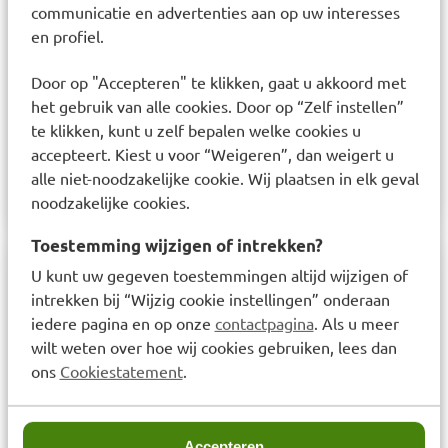
communicatie en advertenties aan op uw interesses
verzorgingsproducten en een voordelig alternatief
en profiel.
voor andere dermacosmetische merken? Dan is
skineffect de perfecte keuze voor u!
Door op "Accepteren" te klikken, gaat u akkoord met
Product verantwoordelijke:
het gebruik van alle cookies. Door op “Zelf instellen”
te klikken, kunt u zelf bepalen welke cookies u
PHOENIX Group, Pfingstweidstrasse 10-12,
accepteert. Kiest u voor “Weigeren”, dan weigert u
68199 Mannheim, Duitsland
alle niet-noodzakelijke cookie. Wij plaatsen in elk geval
contactinformatie
: info@pxgpharma.com
noodzakelijke cookies.
Toestemming wijzigen of intrekken?
U kunt uw gegeven toestemmingen altijd wijzigen of
Samenstelling
intrekken bij “Wijzig cookie instellingen” onderaan
iedere pagina en op onze
contactpagina
. Als u meer
Aqua, Sodium Trideceth Sulfate, Helianthus
wilt weten over hoe wij cookies gebruiken, lees dan
Annuus Seed Oil,Olea Europaea Fruit Oil, Sodium
ons
Cookiestatement
.
Chloride, Cannabis Sativa Seed Oil, Sodium
Lauroamphoacetate, Cocamidopropyl Betain,
Lactic Acid, Cocamide MEA, Cyamopsis
Accepteren