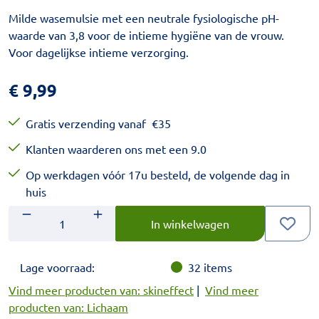
Milde wasemulsie met een neutrale fysiologische pH-
waarde van 3,8 voor de intieme hygiëne van de vrouw.
Voor dagelijkse intieme verzorging.
€
9,99
Gratis verzending vanaf
€
35
Klanten waarderen ons met een 9.0
Op werkdagen vóór 17u besteld, de volgende dag in
huis
Aantal
Voer het gewenste aantal in.
In winkelwagen
Lage voorraad:
32
items
Vind meer producten van: skineffect
|
Vind meer
producten van: Lichaam