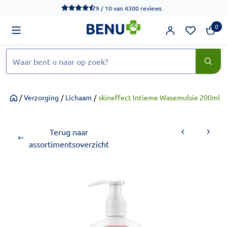
We werken momenteel hard aan het verbeteren van de toegankel
9 / 10
van
4300 reviews
0
Zoeken
/
Verzorging
/
Lichaam
/
skineffect Intieme Wasemulsie 200ml
Home
Terug naar
assortimentsoverzicht