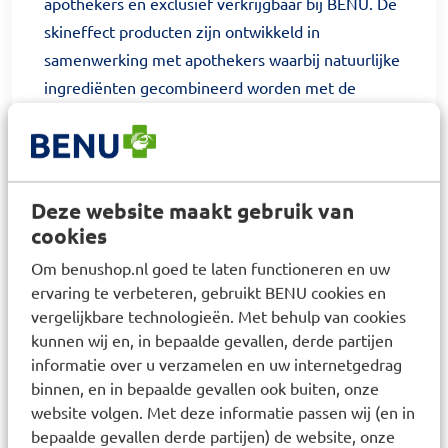
apothekers en exclusief verkrijgbaar bij BENU. De
skineffect producten zijn ontwikkeld in
samenwerking met apothekers waarbij natuurlijke
ingrediënten gecombineerd worden met de
nieuwste wetenschappelijke inzichten. Elk
skineffect product is dermatologisch getest,
volledig veganistisch en vrij van minerale oliën.
Deze website maakt gebruik van
Waarom kiezen voor skineffect bij BENU?
cookies
skineffect is niet zomaar een merk. Het is
exclusief verkrijgbaar in de BENU apotheken en
Om benushop.nl goed te laten functioneren en uw
ervaring te verbeteren, gebruikt BENU cookies en
de BENU webshop. Apothekers bevelen dit merk
vergelijkbare technologieën. Met behulp van cookies
van harte aan vanwege de uitstekende prijs-
kunnen wij en, in bepaalde gevallen, derde partijen
kwaliteitverhouding en omdat ze veilig zijn voor
informatie over u verzamelen en uw internetgedrag
uw huid. Met zorg ontwikkeld voor de beste
binnen, en in bepaalde gevallen ook buiten, onze
resultaten en met alleen kwalitatieve actieve
website volgen. Met deze informatie passen wij (en in
ingrediënten. Bent u op zoek naar hoogwaardige
bepaalde gevallen derde partijen) de website, onze