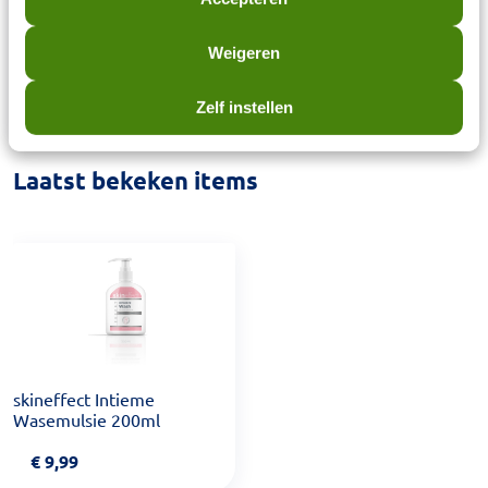
Tetragonoloba (Guar) Gum, Tocopherol, Sodium
Benzoate, Parfum, Potassium Sorbate, Sodium
Weigeren
Glycolate, Citric Acid.
Zelf instellen
Laatst bekeken items
skineffect Intieme
Wasemulsie 200ml
€
9,99