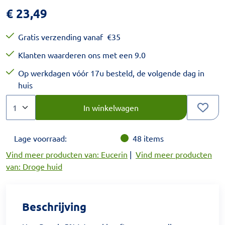
€
23,49
Gratis verzending vanaf
€
35
Klanten waarderen ons met een 9.0
Op werkdagen vóór 17u besteld, de volgende dag in
huis
Aantal
Kies een veelvoud van 1.
In winkelwagen
Lage voorraad:
48
items
Vind meer producten van: Eucerin
|
Vind meer producten
van: Droge huid
Beschrijving