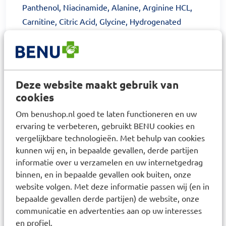
Panthenol, Niacinamide, Alanine, Arginine HCL,
Carnitine, Citric Acid, Glycine, Hydrogenated
Coconut Acid, Lactic Acid, Pantolactone, Sodium
Citrate, Sodium Cocoyl Isethionate, Sodium PCA,
Sodium Benzoate
Deze website maakt gebruik van
Productverantwoordelijke: Beiersdorf AG,
cookies
Unnastrasse 48, D-20245, Hamburg, Duitsland, e-
Om benushop.nl goed te laten functioneren en uw
mail: eucerin.huidexpertise@beiersdorf.com, tel.:
ervaring te verbeteren, gebruikt BENU cookies en
00800 49 40 1911. Veiligheidswaarschuwing:
vergelijkbare technologieën. Met behulp van cookies
Eucerin adviseert: Laat het schuimen in je handen
kunnen wij en, in bepaalde gevallen, derde partijen
of breng het direct aan op de huid en zachtjes
informatie over u verzamelen en uw internetgedrag
inmasseren. Spoel grondig af. Dep de huid droog
binnen, en in bepaalde gevallen ook buiten, onze
met een handdoek, vermijd wrijven. Beste
website volgen. Met deze informatie passen wij (en in
resultaten in combinatie met Eucerin® UreaRepair
bepaalde gevallen derde partijen) de website, onze
verzorgingsproducten. Raadpleeg een arts voor
communicatie en advertenties aan op uw interesses
gebruik in combinatie met lokale geneesmiddelen
en profiel.