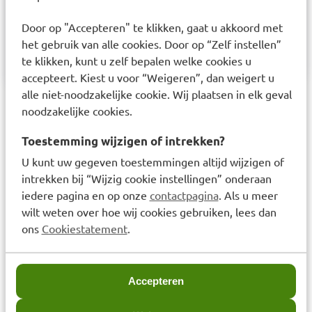
of bij baby's en peuters. Vermijd contact met de
ogen, in dat geval, zorgvuldig uitspoelen met
Door op "Accepteren" te klikken, gaat u akkoord met
water. Niet bewaren boven 25°C. Fles van 98%
het gebruik van alle cookies. Door op “Zelf instellen”
gerecycled PET* *label en pomp uitgezonderd
te klikken, kunt u zelf bepalen welke cookies u
accepteert. Kiest u voor “Weigeren”, dan weigert u
alle niet-noodzakelijke cookie. Wij plaatsen in elk geval
Aanbevolen artikelen voor
noodzakelijke cookies.
Eucerin UreaRepair Wasgel 5%
Toestemming wijzigen of intrekken?
Urea 400ml
U kunt uw gegeven toestemmingen altijd wijzigen of
intrekken bij “Wijzig cookie instellingen” onderaan
iedere pagina en op onze
contactpagina
. Als u meer
wilt weten over hoe wij cookies gebruiken, lees dan
Eucerin UreaRepair
Eucerin UreaRepair
Plus Body Creme 5%
Plus 5% Urea
ons
Cookiestatement
.
Urea 450ml
Handcrème 75ml
Accepteren
Prijs: € 29,99
€
29,99
Prijs: € 10,99
€
10,99