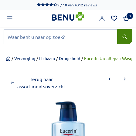
We werken momenteel hard aan het verbeteren van de toegankel
9 / 10
van
4312 reviews
0
Zoeken
/
Verzorging
/
Lichaam
/
Droge huid
/
Eucerin UreaRepair Wasge
Home
Terug naar
assortimentsoverzicht