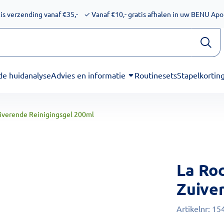
ijkheid voor schermlezers. Onze excuses voor het ongemak. We
is verzending vanaf €35,-
✓
Vanaf €10,- gratis afhalen in uw BENU Ap
de huidanalyse
Advies en informatie
Routinesets
Stapelkortin
uiverende Reinigingsgel 200ml
La Ro
Zuive
Artikelnr:
15