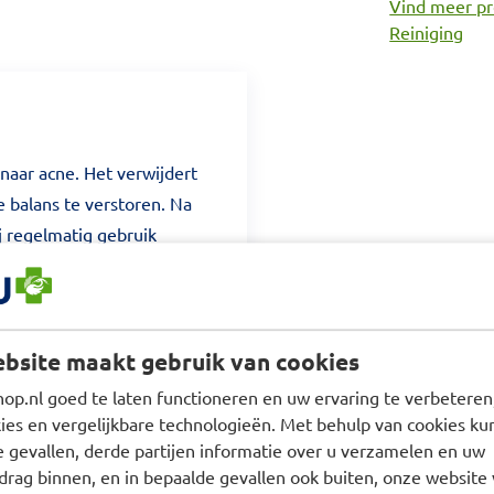
Vind meer pr
Reiniging
 naar acne. Het verwijdert
e balans te verstoren. Na
ij regelmatig gebruik
gebruik Effaclar
bsite maakt gebruik van cookies
eng de dagelijkse
p.nl goed te laten functioneren en uw ervaring te verbeteren,
 water (om de poriën goed
es en vergelijkbare technologieën. Met behulp van cookies kun
 Stap 3: Breng de
e gevallen, derde partijen informatie over u verzamelen en uw
er de huid en masseer het
drag binnen, en in bepaalde gevallen ook buiten, onze website 
k. Stap 4: Spoel