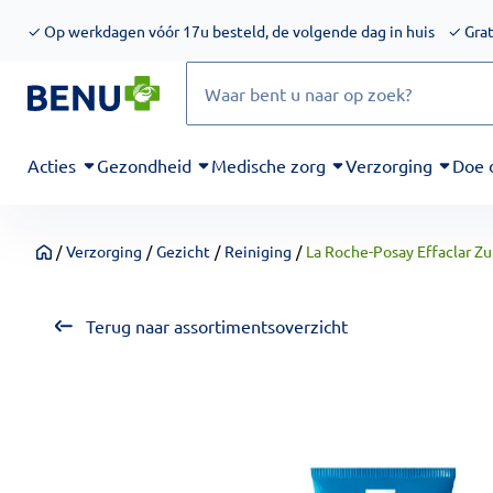
We werken momenteel hard aan het verbeteren van de toegankel
✓
Op werkdagen vóór 17u besteld, de volgende dag in huis
✓
Grat
Zoeken
Acties
Gezondheid
Medische zorg
Verzorging
Doe 
/
Verzorging
/
Gezicht
/
Reiniging
/
La Roche-Posay Effaclar Z
Home
Terug naar assortimentsoverzicht