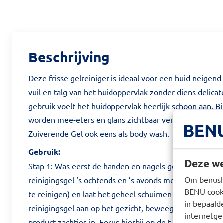
Beschrijving
Deze frisse gelreiniger is ideaal voor een huid neigend
vuil en talg van het huidoppervlak zonder diens delicat
gebruik voelt het huidoppervlak heerlijk schoon aan. B
worden mee-eters en glans zichtbaar verminderd. Tip: 
Zuiverende Gel ook eens als body wash.
Gebruik:
Deze we
Stap 1: Was eerst de handen en nagels goed. Stap 2: M
Om benusho
reinigingsgel ‘s ochtends en ’s avonds met lauw-warm
BENU cooki
te reinigen) en laat het geheel schuimen in de handen.
in bepaald
reinigingsgel aan op het gezicht, beweeg in cirkels ov
internetge
product zachtjes in. Focus hierbij op de t-zone en de ne