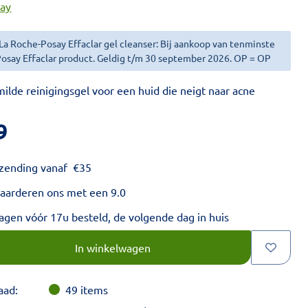
say
 La Roche-Posay Effaclar gel cleanser: Bij aankoop van tenminste
Posay Effaclar product. Geldig t/m 30 september 2026. OP = OP
ilde reinigingsgel voor een huid die neigt naar acne
9
rzending vanaf
€
35
aarderen ons met een 9.0
gen vóór 17u besteld, de volgende dag in huis
voud van 1.
In winkelwagen
aad:
49
items