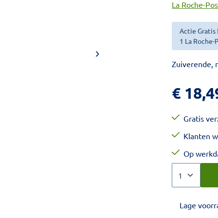
La Roche-Po
Actie Gratis
1 La Roche-
Zuiverende, m
€
18,4
Gratis ve
Klanten w
Op werkda
Aantal
Kies een veel
Lage voorr