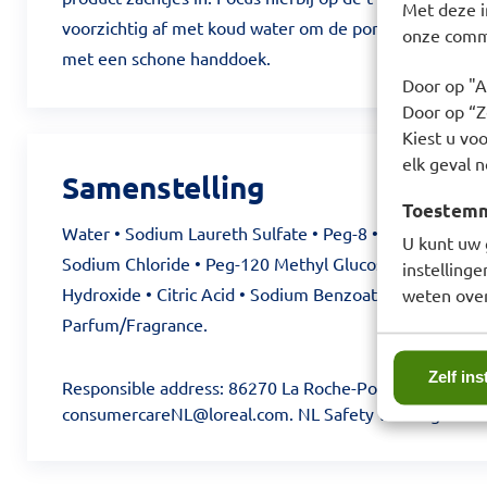
Met deze i
voorzichtig af met koud water om de poriën te sluiten 
onze commu
met een schone handdoek.
Door op "A
Door op “Ze
Kiest u voo
elk geval n
Samenstelling
Toestemmi
Water • Sodium Laureth Sulfate • Peg-8 • Coco-Betaine
U kunt uw 
Sodium Chloride • Peg-120 Methyl Glucose Dioleate • 
instelling
Hydroxide • Citric Acid • Sodium Benzoate • Phenoxyeth
weten over
Parfum/Fragrance.
Zelf ins
Responsible address: 86270 La Roche-Posay France. Re
consumercareNL@loreal.com. NL Safety warning: Verm