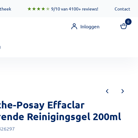
 zorgen ervoor dat deze functionaliteit zo snel mogelijk besc
otheek
★★★★
★
9/10 van 4100+ reviews!
Contact
0
Inloggen
g
che-Posay Effaclar
rende Reinigingsgel 200ml
426297