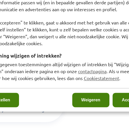
nformatie passen wij (en in bepaalde gevallen derde partijen) d
en dep je gezicht droog
nicatie en advertenties aan op uw interesses en profiel.
ccepteren" te klikken, gaat u akkoord met het gebruik van alle 
lf instellen” te klikken, kunt u zelf bepalen welke cookies u ac
r “Weigeren”, dan weigert u alle niet-noodzakelijke cookie. Wij
oodzakelijke cookies.
ng wijzigen of intrekken?
 • Hexylene Glycol •
gegeven toestemmingen altijd wijzigen of intrekken bij “Wijzig
Zinc Pca • Sodium
en” onderaan iedere pagina en op onze
contactpagina
. Als u mee
anol • Caprylyl Glycol •
 hoe wij cookies gebruiken, lees dan ons
Cookiestatement
.
tellen
Weigeren
Acc
sponsible Contact:
ijd contact met de ogen.