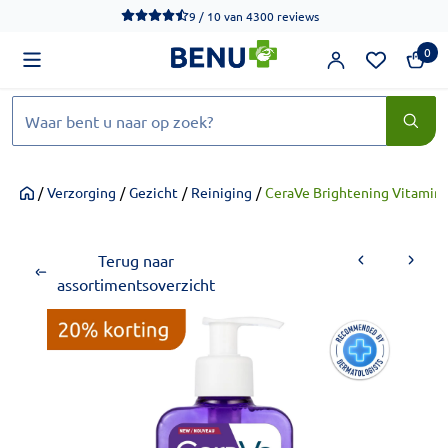
We werken momenteel hard aan het verbeteren van de toegankel
9 / 10
van
4300 reviews
0
Zoeken
/
Verzorging
/
Gezicht
/
Reiniging
/
CeraVe Brightening Vitamine
Home
Terug naar
assortimentsoverzicht