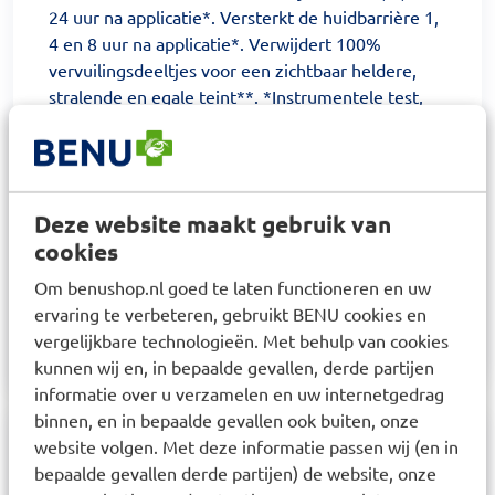
24 uur na applicatie*. Versterkt de huidbarrière 1,
4 en 8 uur na applicatie*. Verwijdert 100%
vervuilingsdeeltjes voor een zichtbaar heldere,
stralende en egale teint**. *Instrumentele test,
27 personen **Instrumentele test, 32 personen
Gebruik:
Breng aan op een natte huid. Masseer in zachte,
Deze website maakt gebruik van
cirkelvormige bewegingen gedurende 1-2
cookies
minuten over het gezicht. Spoel af met water.
Gebruik 's avonds. Vermijd direct contact met de
Om benushop.nl goed te laten functioneren en uw
ogen. Bij contact met de ogen, grondig spoelen
ervaring te verbeteren, gebruikt BENU cookies en
met water.
vergelijkbare technologieën. Met behulp van cookies
kunnen wij en, in bepaalde gevallen, derde partijen
informatie over u verzamelen en uw internetgedrag
binnen, en in bepaalde gevallen ook buiten, onze
website volgen. Met deze informatie passen wij (en in
Samenstelling
bepaalde gevallen derde partijen) de website, onze