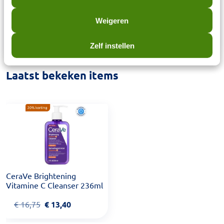
62, Quai Charles Pasqua – 92300 LEVALLOIS-
PERRET France. Responsible Contact:
Weigeren
consumercareNL@loreal.com
Zelf instellen
Laatst bekeken items
CeraVe Brightening
Vitamine C Cleanser 236ml
€
16,75
€
13,40