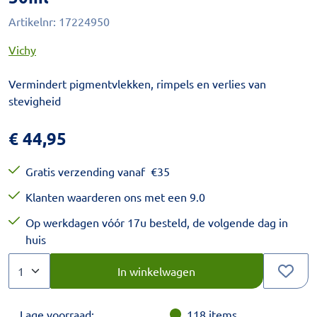
Artikelnr:
17224950
Vichy
Vermindert pigmentvlekken, rimpels en verlies van
stevigheid
€
44,95
Gratis verzending vanaf
€
35
Klanten waarderen ons met een 9.0
Op werkdagen vóór 17u besteld, de volgende dag in
huis
Aantal
Kies een veelvoud van 1.
In winkelwagen
Lage voorraad:
118
items