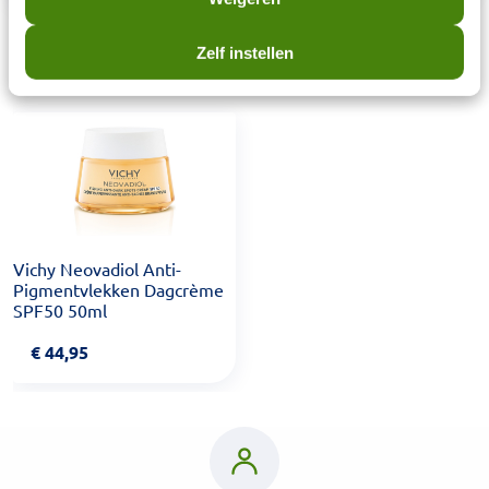
Laatst bekeken items
Zelf instellen
Vichy Neovadiol Anti-
Pigmentvlekken Dagcrème
SPF50 50ml
€
44,95