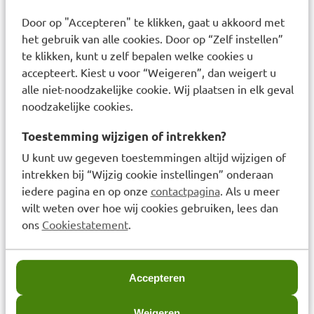
hydroxyacetophenone • hydroxyethylpiperazine
Door op "Accepteren" te klikken, gaat u akkoord met
ethane sulfonic acid • caprylyl glycol • citric acid •
het gebruik van alle cookies. Door op “Zelf instellen”
te klikken, kunt u zelf bepalen welke cookies u
trisodium ethylenediamine disuccinate • xanthan
accepteert. Kiest u voor “Weigeren”, dan weigert u
gum • polysorbate 80 • acrylamide/sodium
alle niet-noodzakelijke cookie. Wij plaatsen in elk geval
acryloyldimethyltaurate copolymer •
noodzakelijke cookies.
acrylates/c10-30 alkyl acrylate crosspolymer •
Toestemming wijzigen of intrekken?
tocopherol • pentaerythrityl tetra-di-t-butyl
hydroxyhydrocinnamate • chlorhexidine
U kunt uw gegeven toestemmingen altijd wijzigen of
intrekken bij “Wijzig cookie instellingen” onderaan
digluconate.
iedere pagina en op onze
contactpagina
. Als u meer
wilt weten over hoe wij cookies gebruiken, lees dan
Responsible address: TSA 75000 93584 ST OUEN
ons
Cookiestatement
.
CEDEX FR. Responsible Contact:
consumercareNL@loreal.com. NL Safety warning:
Bij contact met de ogen onmiddellijk en
Accepteren
overvloedig spoelen.
Weigeren