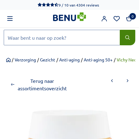
We werken momenteel hard aan het verbeteren van de toegankel
9 / 10
van
4304 reviews
0
Zoeken
/
Verzorging
/
Gezicht
/
Anti-aging
/
Anti-aging 50+
/
Vichy Neov
Home
Terug naar
assortimentsoverzicht