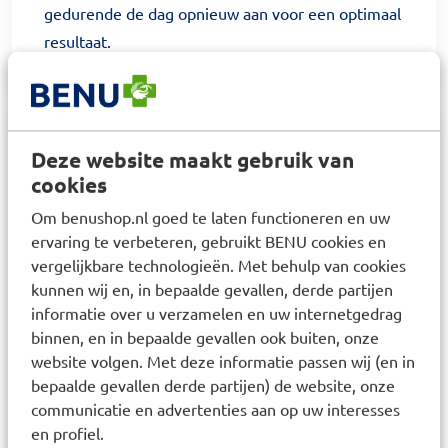
gedurende de dag opnieuw aan voor een optimaal
resultaat.
Samenstelling
Deze website maakt gebruik van
cookies
Aqua / water / eau • urea • glycerin •
Om benushop.nl goed te laten functioneren en uw
butyrospermum parkii butter / shea butter •
ervaring te verbeteren, gebruikt BENU cookies en
brassica campestris seed oil / rapeseed seed oil •
vergelijkbare technologieën. Met behulp van cookies
dicaprylyl carbonate • isopropyl palmitate •
kunnen wij en, in bepaalde gevallen, derde partijen
pentylene glycol • glycine • cetearyl alcohol • silica
informatie over u verzamelen en uw internetgedrag
• stearic acid • allantoin • sorbitan oleate • sorbitan
binnen, en in bepaalde gevallen ook buiten, onze
website volgen. Met deze informatie passen wij (en in
tristearate • glyceryl stearate • peg-100 stearate •
bepaalde gevallen derde partijen) de website, onze
peg-20 methyl glucose sesquistearate •
communicatie en advertenties aan op uw interesses
isohexadecane • sodium hydroxide • sodium
en profiel.
lactate • myristic acid • palmitic acid • mannose •