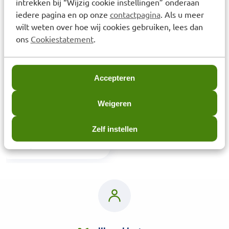
intrekken bij “Wijzig cookie instellingen” onderaan
Laatst bekeken items
iedere pagina en op onze
contactpagina
. Als u meer
wilt weten over hoe wij cookies gebruiken, lees dan
ons
Cookiestatement
.
Accepteren
Weigeren
MÁDARA AGE PRO Intense
Wrinkle serum 30ml
Zelf instellen
€
58,95