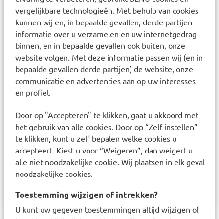
SQUALANE; BUTYLENE GLYCOL; SCLEROTIUM
vergelijkbare technologieën. Met behulp van cookies
GUM; AROMA; XANTHAN GUM; CELLULOSE;
kunnen wij en, in bepaalde gevallen, derde partijen
PHYTOSTEROLS; ASCORBYL PALMITATE;
informatie over u verzamelen en uw internetgedrag
POTASSIUM HYDROXIDE; TOCOPHEROL;
binnen, en in bepaalde gevallen ook buiten, onze
GANODERMA LUCIDUM STEM EXTRACT; SODIUM
website volgen. Met deze informatie passen wij (en in
PHYTATE; GIGARTINA STELLATA EXTRACT; CITRIC
bepaalde gevallen derde partijen) de website, onze
ACID; ALTEROMONAS FERMENT EXTRACT;
communicatie en advertenties aan op uw interesses
PHENETHYL ALCOHOL; SPIRODELA POLYRHIZA
en profiel.
EXTRACT; HYDROLYZED HYALURONIC ACID;
SODIUM HYALURONATE; LIMONENE; TERPINEOL;
Door op "Accepteren" te klikken, gaat u akkoord met
LINALOOL; VANILLIN; PINENE
het gebruik van alle cookies. Door op “Zelf instellen”
te klikken, kunt u zelf bepalen welke cookies u
Productverantwoordelijke: MADARA Cosmetics,
accepteert. Kiest u voor “Weigeren”, dan weigert u
AS Zeltinu Street 131 LV-2167 Marupe Latvia
alle niet-noodzakelijke cookie. Wij plaatsen in elk geval
info@madaracosmetics.comCOSMOS Organic;
noodzakelijke cookies.
Cruelty Free; Vegan; Alcohol free; Gluten Free;
Nut Free
Toestemming wijzigen of intrekken?
U kunt uw gegeven toestemmingen altijd wijzigen of