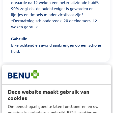
ervaarde na 12 weken een beter uitziende huid*.
90% zegt dat de huid steviger is geworden en
lijntjes en rimpels minder zichtbaar zijn*.
*Dermatologisch onderzoek, 20 deelnemers, 12
weken gebruik.
Gebruik:
​Elke ochtend en avond aanbrengen op een schone
huid.
Samenstelling
BETULA ALBA (BIRCH) JUICE; AQUA; GLYCERIN;
Deze website maakt gebruik van
PENTYLENE GLYCOL; PROPANEDIOL; GLYCERYL
cookies
STEARATE CITRATE; ISOAMYL LAURATE;
Om benushop.nl goed te laten functioneren en uw
SIMMONDSIA CHINENSIS (JOJOBA) SEED OIL;
ervaring te verbeteren, gebruikt BENU cookies en