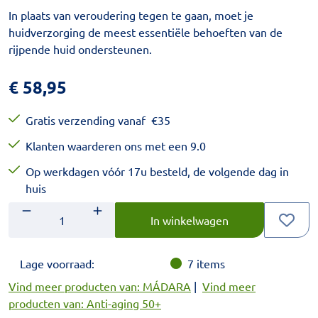
​In plaats van veroudering tegen te gaan, moet je
huidverzorging de meest essentiële behoeften van de
rijpende huid ondersteunen.
€
58,95
Gratis verzending vanaf
€
35
Klanten waarderen ons met een 9.0
Op werkdagen vóór 17u besteld, de volgende dag in
huis
Aantal
Voer het gewenste aantal in.
In winkelwagen
Lage voorraad:
7
items
Vind meer producten van: MÁDARA
|
Vind meer
producten van: Anti-aging 50+