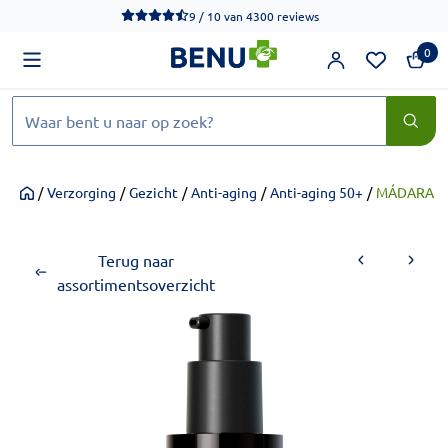
We werken momenteel hard aan het verbeteren van de toegankel
9 / 10
van
4300 reviews
0
Zoeken
/
Verzorging
/
Gezicht
/
Anti-aging
/
Anti-aging 50+
/
MÁDARA AG
Home
Terug naar
assortimentsoverzicht