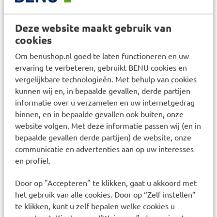
huidveroudering door de zon en het verlies van
collageen. Gepatenteerde Thiamidol: Vermindert
en voorkomt alle types pigmentvlekken voor een
Deze website maakt gebruik van
egale teint. *Gepatendeerd Thiamidol (EP 2 758
cookies
381 B1) Frankrijk, België, Nederland ¹I n vitro test
Om benushop.nl goed te laten functioneren en uw
Aqua, Alcohol Denat., C12-15 Alkylbenzoaat,
ervaring te verbeteren, gebruikt BENU cookies en
Glycerin, Butyl Methoxydibenzoylmethaan, Bis
vergelijkbare technologieën. Met behulp van cookies
Ethylhexyloxyphenol Methoxyphenyl Triazine,
kunnen wij en, in bepaalde gevallen, derde partijen
Ethylhexyl Triazone, Butyleenglycol
informatie over u verzamelen en uw internetgedrag
Dicaprylaat/Dicapraat, Dibutyl Adipaat,
binnen, en in bepaalde gevallen ook buiten, onze
Diethylamino Hydroxybenzoyl Hexylbenzoaat,
website volgen. Met deze informatie passen wij (en in
Fenylbenzimidazool Sulfonzuur, Tapiocazetmeel,
bepaalde gevallen derde partijen) de website, onze
Glyceryl Stearaat, Silica Dimethyl Silylate,
communicatie en advertenties aan op uw interesses
Natriumhyaluronaat, Isobutylamido Thiazolyl
en profiel.
Resorcinol, Creatine, 1 Methylhydantoin 2 Imide,
Sphingomonas Ferment Extract, Copernicia
Door op "Accepteren" te klikken, gaat u akkoord met
Cerifera Cera, Cetearyl Alcohol, Carrageen,
het gebruik van alle cookies. Door op “Zelf instellen”
Natrium Stearoyl Glutamaat, Xanthaangom,
te klikken, kunt u zelf bepalen welke cookies u
Natriumhydroxide, Microkristallijne Cellulose,