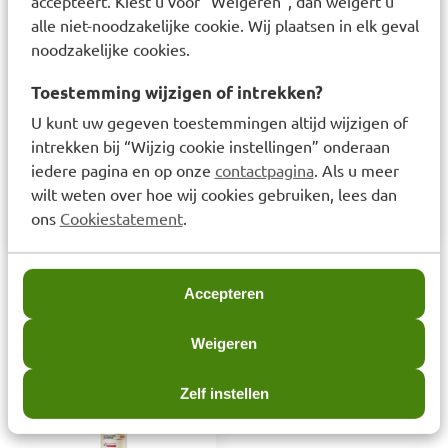
accepteert. Kiest u voor “Weigeren”, dan weigert u
Cellulosegom, Trinatrium Ethyleendiamine
alle niet-noodzakelijke cookie. Wij plaatsen in elk geval
Disuccinaat, Hydroxyacetofenon, Fenoxyethanol,
noodzakelijke cookies.
Parfum
Toestemming wijzigen of intrekken?
Productverantwoordelijke:
U kunt uw gegeven toestemmingen altijd wijzigen of
Productverantwoordelijke: Beiersdorf AG,
intrekken bij “Wijzig cookie instellingen” onderaan
Unnastrasse 48, D-20245, Hamburg, Duitsland, e-
iedere pagina en op onze
contactpagina
. Als u meer
mail: eucerin.huidexpertise@beiersdorf.com, tel.:
wilt weten over hoe wij cookies gebruiken, lees dan
00800 49 40 1911.
ons
Cookiestatement
.
Laatst bekeken items
Accepteren
Weigeren
Zelf instellen