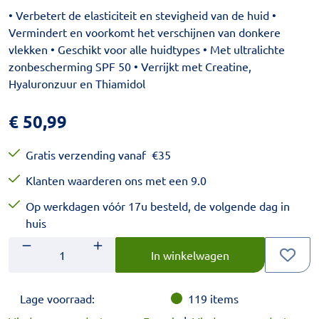
• Verbetert de elasticiteit en stevigheid van de huid •
Vermindert en voorkomt het verschijnen van donkere
vlekken • Geschikt voor alle huidtypes • Met ultralichte
zonbescherming SPF 50 • Verrijkt met Creatine,
Hyaluronzuur en Thiamidol
€
50,99
Gratis verzending vanaf
€
35
Klanten waarderen ons met een 9.0
Op werkdagen vóór 17u besteld, de volgende dag in
huis
Aantal
Voer het gewenste aantal in.
In winkelwagen
Lage voorraad:
119
items