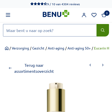
We werken momenteel hard aan het verbeteren van de toegankel
9 / 10
van
4304 reviews
0
Zoeken
/
Verzorging
/
Gezicht
/
Anti-aging
/
Anti-aging 50+
/
Eucerin Hya
Home
Terug naar
assortimentsoverzicht