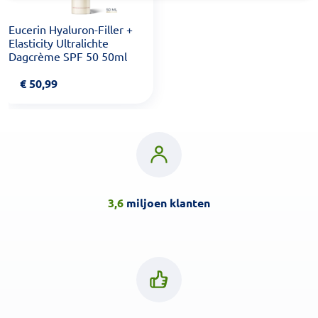
Eucerin Hyaluron-Filler +
Elasticity Ultralichte
Dagcrème SPF 50 50ml
€
50,99
3,6
miljoen klanten