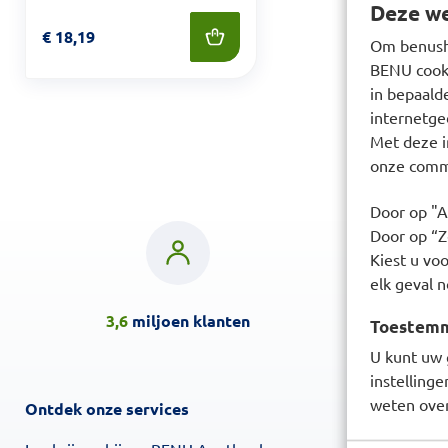
Deze we
Prijs: € 18,19
€
18,19
Om benusho
BENU cooki
in bepaald
internetge
Met deze i
onze commu
Door op "A
Door op “Ze
Kiest u voo
elk geval n
3,6
miljoen klanten
Klanten 
Toestemmi
U kunt uw 
instelling
weten over
Ontdek onze services
Over BENU