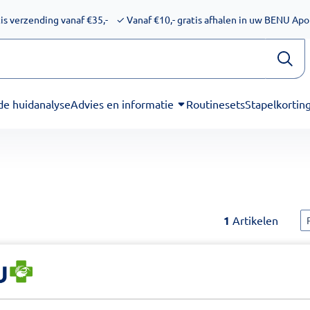
ijkheid voor schermlezers. Onze excuses voor het ongemak. We
is verzending vanaf €35,-
✓
Vanaf €10,- gratis afhalen in uw BENU Ap
de huidanalyse
Advies en informatie
Routinesets
Stapelkortin
S
1
Artikelen