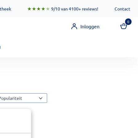
 zorgen ervoor dat deze functionaliteit zo snel mogelijk besc
otheek
★★★★
★
9/10 van 4100+ reviews!
Contact
0
Inloggen
g
orteermethode