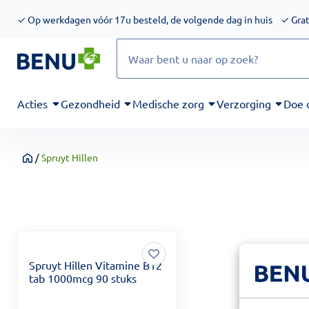
We werken momenteel hard aan het verbeteren van de toegankel
✓
Op werkdagen vóór 17u besteld, de volgende dag in huis
✓
Grat
Zoeken
Acties
Gezondheid
Medische zorg
Verzorging
Doe 
/
Spruyt Hillen
Home
Spruyt Hillen Vitamine B12
tab 1000mcg 90 stuks