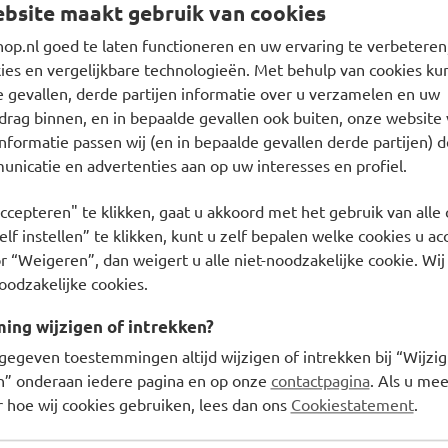
bsite maakt gebruik van cookies
p.nl goed te laten functioneren en uw ervaring te verbeteren,
es en vergelijkbare technologieën. Met behulp van cookies kun
e gevallen, derde partijen informatie over u verzamelen en uw
drag binnen, en in bepaalde gevallen ook buiten, onze website 
nformatie passen wij (en in bepaalde gevallen derde partijen) d
1
nicatie en advertenties aan op uw interesses en profiel.
ccepteren" te klikken, gaat u akkoord met het gebruik van alle 
Ontvang zorgadvies en onze
lf instellen” te klikken, kunt u zelf bepalen welke cookies u ac
r “Weigeren”, dan weigert u alle niet-noodzakelijke cookie. Wij
Inschrijven
oodzakelijke cookies.
waarderen ons met een
8.6
ng wijzigen of intrekken?
gegeven toestemmingen altijd wijzigen of intrekken bij “Wijzig
en” onderaan iedere pagina en op onze
contactpagina
. Als u mee
 hoe wij cookies gebruiken, lees dan ons
Cookiestatement
.
Klantenservice