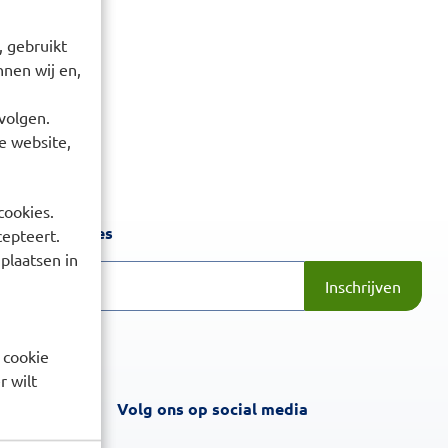
 gebruikt
nen wij en,
volgen.
e website,
cookies.
Inschrijven
 laatste acties
cepteert.
 plaatsen in
Inschrijven
 cookie
r wilt
Volg ons op social media