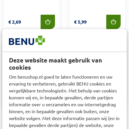
Prijs: € 2,69
€
2,69
Prijs: € 5,99
€
5,99
SANDOZ Loratadine
Sandoz Loperamide
Deze website maakt gebruik van
orodisp Tabletten
HCl 2 mg Capsules 30
cookies
10mg
stuks
Om benushop.nl goed te laten functioneren en uw
ervaring te verbeteren, gebruikt BENU cookies en
vergelijkbare technologieën. Met behulp van cookies
Prijs: € 10,59
€
10,59
Prijs: € 3,95
€
3,95
kunnen wij en, in bepaalde gevallen, derde partijen
informatie over u verzamelen en uw internetgedrag
binnen, en in bepaalde gevallen ook buiten, onze
website volgen. Met deze informatie passen wij (en in
bepaalde gevallen derde partijen) de website, onze
1