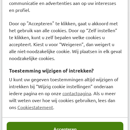
communicatie en advertenties aan op uw interesses
en profiel.
Door op "Accepteren" te klikken, gaat u akkoord met
het gebruik van alle cookies. Door op “Zelf instellen”
te klikken, kunt u zelf bepalen welke cookies u
3,6
miljoen klanten
accepteert. Kiest u voor “Weigeren”, dan weigert u
alle niet-noodzakelijke cookie. Wij plaatsen in elk geval
noodzakelijke cookies.
Toestemming wijzigen of intrekken?
U kunt uw gegeven toestemmingen altijd wijzigen of
intrekken bij “Wijzig cookie instellingen” onderaan
Klanten waarderen ons met een
8.6
iedere pagina en op onze
contactpagina
. Als u meer
wilt weten over hoe wij cookies gebruiken, lees dan
ons
Cookiestatement
.
Nieuwsbrief
Inschrijven
Ontvang zorgadvies en onze laatste acties
Accepteren