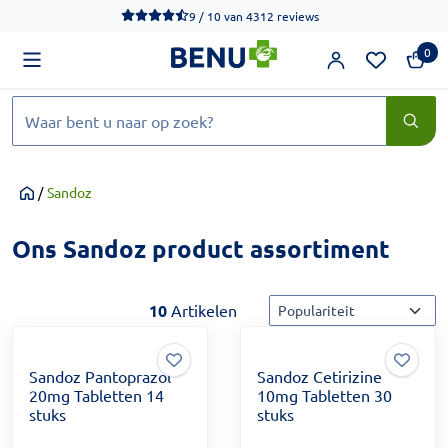
We werken momenteel hard aan het verbeteren van de toegankel
9 / 10
van
4312 reviews
0
Zoeken
/
Sandoz
Home
Ons Sandoz product assortiment
Sorteermethode
10
Artikelen
Sandoz Pantoprazol
Sandoz Cetirizine
20mg Tabletten 14
10mg Tabletten 30
stuks
stuks