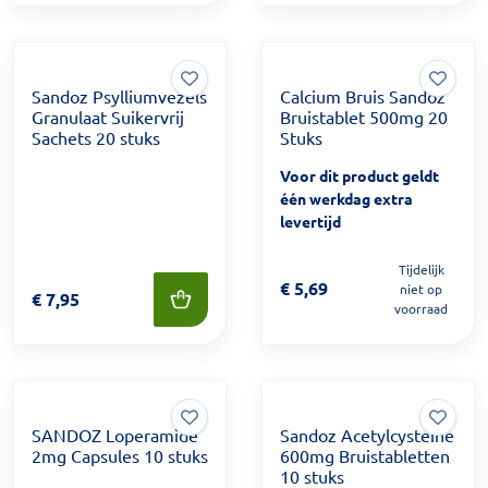
Sandoz Psylliumvezels
Calcium Bruis Sandoz
Granulaat Suikervrij
Bruistablet 500mg 20
Sachets 20 stuks
Stuks
Voor dit product geldt
één werkdag extra
levertijd
Tijdelijk
Prijs: € 5,69
€
5,69
niet op
Prijs: € 7,95
€
7,95
voorraad
SANDOZ Loperamide
Sandoz Acetylcysteïne
2mg Capsules 10 stuks
600mg Bruistabletten
10 stuks