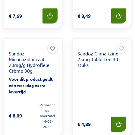
Prijs: € 7,69
€
7,69
Prijs: € 8,49
€
8,49
Sandoz
Sandoz Cinnarizine
Miconazolnitraat
25mg Tabletten 30
20mg/g Hydrofiele
stuks
Crème 30g
Voor dit product geldt
één werkdag extra
levertijd
Verwacht
op
Prijs: € 8,09
€
8,09
voorraad
14-08-
Prijs: € 4,89
€
4,89
2026