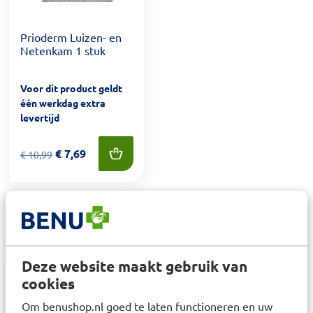
Prioderm Luizen- en
Netenkam 1 stuk
Voor dit product geldt
één werkdag extra
levertijd
Van € 10,99 voor € 7,69
€
7,69
€
10,99
1
Deze website maakt gebruik van
cookies
Om benushop.nl goed te laten functioneren en uw