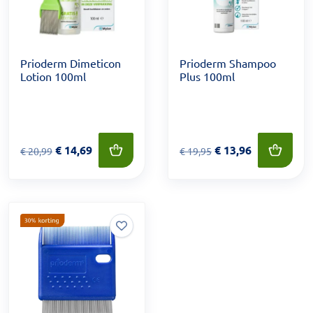
Prioderm Dimeticon
Prioderm Shampoo
Lotion 100ml
Plus 100ml
Van € 20,99 voor € 14,69
€
14,69
Van € 19,95 voor € 13,96
€
13,96
€
20,99
€
19,95