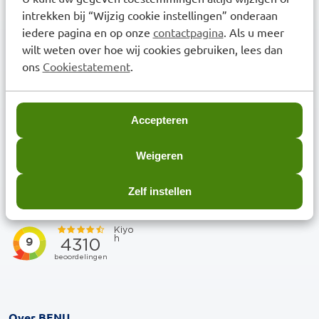
intrekken bij “Wijzig cookie instellingen” onderaan
Ontdek onze services
iedere pagina en op onze
contactpagina
. Als u meer
wilt weten over hoe wij cookies gebruiken, lees dan
Inschrijven bij uw BENU Apotheek
ons
Cookiestatement
.
Medicijnen afhalen en bezorgen
Aanmelden afhaalservice
Accepteren
Herhaalservice met recept
Weigeren
Medicijnoverzicht aanvragen
Zelf instellen
Beoordeling BENU Webshop
Over BENU