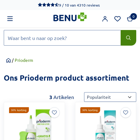
We werken momenteel hard aan het verbeteren van de toegankel
9 / 10
van
4310 reviews
0
Zoeken
/
Prioderm
Home
Ons Prioderm product assortiment
Sorteermethode
3
Artikelen