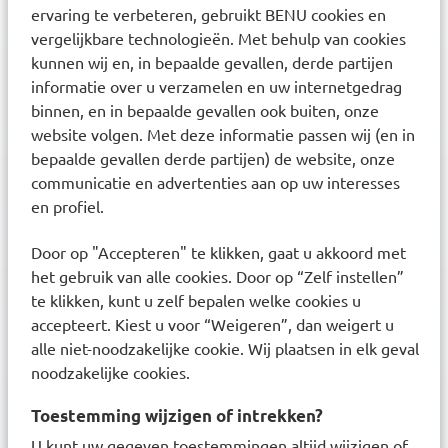
ervaring te verbeteren, gebruikt BENU cookies en
3,6
miljoen klanten
vergelijkbare technologieën. Met behulp van cookies
kunnen wij en, in bepaalde gevallen, derde partijen
informatie over u verzamelen en uw internetgedrag
binnen, en in bepaalde gevallen ook buiten, onze
website volgen. Met deze informatie passen wij (en in
bepaalde gevallen derde partijen) de website, onze
communicatie en advertenties aan op uw interesses
en profiel.
Klanten waarderen ons met een
8.6
Door op "Accepteren" te klikken, gaat u akkoord met
het gebruik van alle cookies. Door op “Zelf instellen”
Nieuwsbrief
te klikken, kunt u zelf bepalen welke cookies u
accepteert. Kiest u voor “Weigeren”, dan weigert u
Inschrijven
Ontvang zorgadvies en onze laatste acties
alle niet-noodzakelijke cookie. Wij plaatsen in elk geval
noodzakelijke cookies.
Inschrijven
Inschrijven
Toestemming wijzigen of intrekken?
U kunt uw gegeven toestemmingen altijd wijzigen of