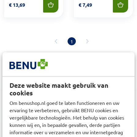
Prijs: € 13,69
€
13,69
Prijs: € 7,49
€
7,49
1
Deze website maakt gebruik van
3,6
miljoen klanten
cookies
Om benushop.nl goed te laten functioneren en uw
ervaring te verbeteren, gebruikt BENU cookies en
vergelijkbare technologieën. Met behulp van cookies
kunnen wij en, in bepaalde gevallen, derde partijen
informatie over u verzamelen en uw internetgedrag