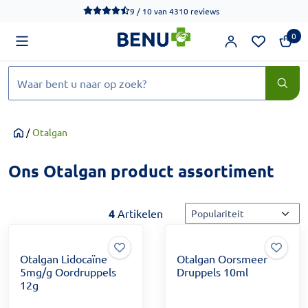
We werken momenteel hard aan het verbeteren van de toegankel
9 / 10
van
4310 reviews
0
Zoeken
/
Otalgan
Home
Ons Otalgan product assortiment
Sorteermethode
4
Artikelen
Otalgan Lidocaïne
Otalgan Oorsmeer
5mg/g Oordruppels
Druppels 10ml
12g