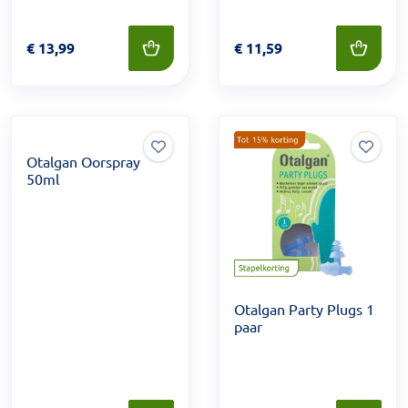
Prijs: € 13,99
€
13,99
Prijs: € 11,59
€
11,59
Otalgan Oorspray
50ml
Otalgan Party Plugs 1
paar