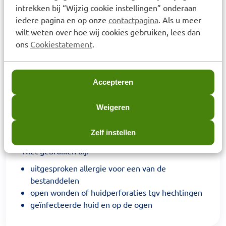
behandeling van droge, gevoelige en kwetsbare
intrekken bij “Wijzig cookie instellingen” onderaan
huid
iedere pagina en op onze
contactpagina
. Als u meer
wilt weten over hoe wij cookies gebruiken, lees dan
Gebruiksadvies
ons
Cookiestatement
.
uitsluitend voor uitwendig gebruik
gelcrème aanbrengen nadat de wond volledig
Accepteren
gesloten is en de hechtingen verwijderd zijn
breng de gelcrème 3 maal daags dun aan, bij
Weigeren
voorkeur 's ochtends, 's middags en 's avonds
wrijf de gelcrème langzaam in tot deze geheel
Zelf instellen
is ingetrokken
Niet gebruiken bij:
uitgesproken allergie voor een van de
bestanddelen
open wonden of huidperforaties tgv hechtingen
geïnfecteerde huid en op de ogen