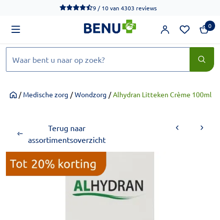
We werken momenteel hard aan het verbeteren van de toegankel
9 / 10
van
4303 reviews
0
Zoeken
/
Medische zorg
/
Wondzorg
/
Alhydran Litteken Crème 100ml
Home
Terug naar
assortimentsoverzicht