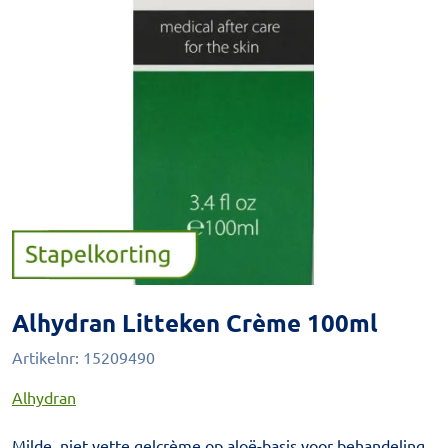
Alhydran Litteken Crème 100ml
Artikelnr:
15209490
Alhydran
Milde, niet vette gelcrème op aloë-basis voor behandeling