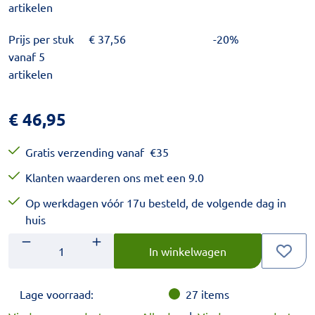
artikelen
Prijs per stuk
€
37,56
-20%
vanaf 5
artikelen
€
46,95
Gratis verzending vanaf
€
35
Klanten waarderen ons met een 9.0
Op werkdagen vóór 17u besteld, de volgende dag in
huis
Aantal
Voer het gewenste aantal in.
In winkelwagen
Lage voorraad:
27
items