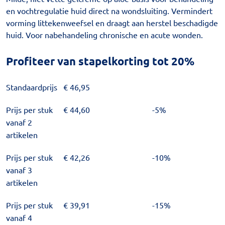
en vochtregulatie huid direct na wondsluiting. Vermindert
vorming littekenweefsel en draagt aan herstel beschadigde
huid. Voor nabehandeling chronische en acute wonden.
Profiteer van stapelkorting tot 20%
Standaardprijs
€
46,95
Prijs per stuk
€
44,60
-5%
vanaf 2
artikelen
Prijs per stuk
€
42,26
-10%
vanaf 3
artikelen
Prijs per stuk
€
39,91
-15%
vanaf 4