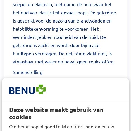
soepel en elastisch, met name de huid waar het
behoud van elasticiteit gevaar loopt. De gelcrème
is geschikt voor de nazorg van brandwonden en
helpt littekenvorming te voorkomen. Het
vermindert jeuk en roodheid van de huid. De
gelcrème is zacht en wordt door bijna alle
huidtypen verdragen. De gelcrème vlekt niet, is
afwasbaar met water en bevat geen reukstoffen.
Samenstelling:
Aruba Aloë Vera gel, minerale olie, Cetaeryl
alcohol, Decyl Oleate, Polysorbaat 60, Sorbitan
Stereaat, Propyleen Glycol, Tocopheryl Acetaat
(Vitamine E Acetate), Acidum Ascorbicum
Deze website maakt gebruik van
(Vitamine C), Jojoba olie, Diazolidinyl ureum,
cookies
Methylparabeen, Propylparabeen en Disodium
EDTA
Om benushop.nl goed te laten functioneren en uw