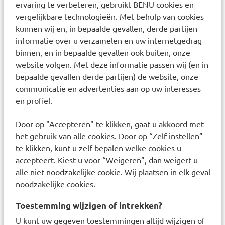
ervaring te verbeteren, gebruikt BENU cookies en
Specificatie:
vergelijkbare technologieën. Met behulp van cookies
gelcrème op basis van aloë gel
kunnen wij en, in bepaalde gevallen, derde partijen
sterk bevochtigend
informatie over u verzamelen en uw internetgedrag
huid blijft soepel en elastisch
binnen, en in bepaalde gevallen ook buiten, onze
vermindert jeuk en roodheid
website volgen. Met deze informatie passen wij (en in
voorkomt littekenvorming
bepaalde gevallen derde partijen) de website, onze
geschikt voor bijna alle huidtypen
communicatie en advertenties aan op uw interesses
vlekt niet
en profiel.
afwasbaar met water
zonder reukstoffen
Door op "Accepteren" te klikken, gaat u akkoord met
het gebruik van alle cookies. Door op “Zelf instellen”
Toepassing:
te klikken, kunt u zelf bepalen welke cookies u
nazorg diepere brandwonden en
accepteert. Kiest u voor “Weigeren”, dan weigert u
huidtransplantaties
alle niet-noodzakelijke cookie. Wij plaatsen in elk geval
nazorg chronische wonden
noodzakelijke cookies.
behandeling eerste graads brandwonden
behandeling en preventie littekens
Toestemming wijzigen of intrekken?
behandeling van jeuk bij pasgesloten huid
U kunt uw gegeven toestemmingen altijd wijzigen of