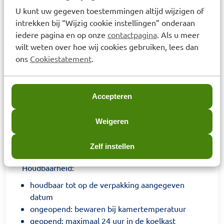
overgevoeligheid voor ingrediënten
U kunt uw gegeven toestemmingen altijd wijzigen of
intrekken bij “Wijzig cookie instellingen” onderaan
iedere pagina en op onze
contactpagina
. Als u meer
Gebruiksadvies
wilt weten over hoe wij cookies gebruiken, lees dan
gebruiken op medisch advies van een arts of
ons
Cookiestatement
.
diëtist
goed schudden voor gebruik
gekoeld en langzaam drinken
Accepteren
gebruik het product niet wanneer het is
beschadigd, bol staat of wanneer de inhoud is
Weigeren
gecoaguleerd
geen medicatie aan de voeding
Zelf instellen
toevoegenkoelen en schudden voor gebruik
Houdbaarheid:
houdbaar tot op de verpakking aangegeven
datum
ongeopend: bewaren bij kamertemperatuur
geopend: maximaal 24 uur in de koelkast