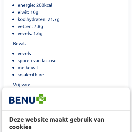
energie: 200kcal
eiwit: 10g
koolhydraten: 21.7g
vetten: 7.8g
vezels: 1.6g
Bevat:
vezels
sporen van lactose
melkeiwit
sojalecithine
Vrij van:
gluten
Specificatie:
drinkvoeding
Deze website maakt gebruik van
volledig en aanvullend
cookies
kant en klaar