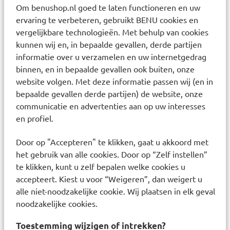
energierijk
Om benushop.nl goed te laten functioneren en uw
eiwitrijk
ervaring te verbeteren, gebruikt BENU cookies en
smaak: chocolade
vergelijkbare technologieën. Met behulp van cookies
kunnen wij en, in bepaalde gevallen, derde partijen
Toepassen bij:
informatie over u verzamelen en uw internetgedrag
kinderen ouder dan 3 jaar (voorzichtig bij
binnen, en in bepaalde gevallen ook buiten, onze
kinderen onder de 6 jaar) en volwassenen
website volgen. Met deze informatie passen wij (en in
(risico op) ziektegerelareerde ondervoeding
bepaalde gevallen derde partijen) de website, onze
een verhoogde energie- en eiwitbehoefte en/of
communicatie en advertenties aan op uw interesses
vochtbeperking
en profiel.
chronisch wasting syndroom
ouderen
Door op "Accepteren" te klikken, gaat u akkoord met
het gebruik van alle cookies. Door op “Zelf instellen”
Niet toepassen bij:
te klikken, kunt u zelf bepalen welke cookies u
kinderen onder 3 jaar
accepteert. Kiest u voor “Weigeren”, dan weigert u
indien drinkvoeding niet is toegestaan (geen of
alle niet-noodzakelijke cookie. Wij plaatsen in elk geval
onvoldoende darmwerking, acute pancreatitis)
noodzakelijke cookies.
lever- en nierinsufficiëntie
onvoldoende vertering en absorptie
Toestemming wijzigen of intrekken?