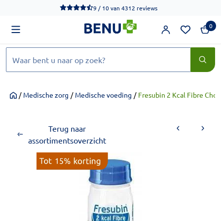
We werken momenteel hard aan het verbeteren van de toegankel
9 / 10
van
4312 reviews
0
Zoeken
/
Medische zorg
/
Medische voeding
/
Fresubin 2 Kcal Fibre Choc
Home
Terug naar
assortimentsoverzicht