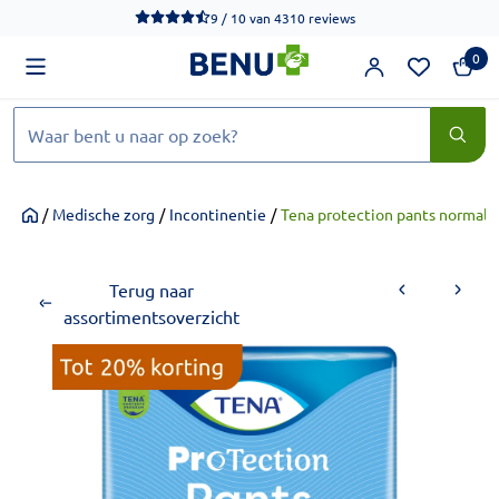
We werken momenteel hard aan het verbeteren van de toegankel
9 / 10
van
4310 reviews
0
Zoeken
/
Medische zorg
/
Incontinentie
/
Tena protection pants normal s
Home
Terug naar
assortimentsoverzicht