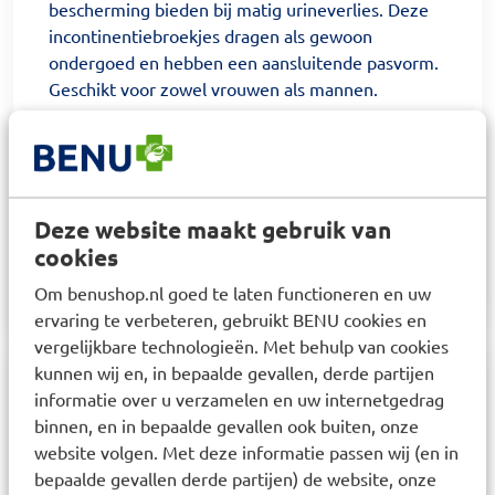
bescherming bieden bij matig urineverlies. Deze
incontinentiebroekjes dragen als gewoon
ondergoed en hebben een aansluitende pasvorm.
Geschikt voor zowel vrouwen als mannen.
Gebruik:
TENA ProTection Pants kunnen als gewoon
ondergoed worden aangetrokken. Bij het
uittrekken kunnen de zijnaden eenvoudig worden
Deze website maakt gebruik van
opengescheurd en kan het broekje worden
cookies
opgerold en weggegooid.
Om benushop.nl goed te laten functioneren en uw
ervaring te verbeteren, gebruikt BENU cookies en
vergelijkbare technologieën. Met behulp van cookies
kunnen wij en, in bepaalde gevallen, derde partijen
Samenstelling
informatie over u verzamelen en uw internetgedrag
binnen, en in bepaalde gevallen ook buiten, onze
Zachte non?woven topsheet en een absorberende
website volgen. Met deze informatie passen wij (en in
kern van fluffpulp en superabsorberend polymeer
bepaalde gevallen derde partijen) de website, onze
(SAP).