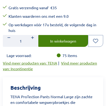
Gratis verzending vanaf
€
35
Klanten waarderen ons met een 9.0
Op werkdagen vóór 17u besteld, de volgende dag in
huis
Aantal
Voer het gewenste aantal in.
In winkelwagen
Lage voorraad:
75
items
Vind meer producten van: TENA
|
Vind meer producten
van: Incontinentie
Beschrijving
TENA ProTection Pants Normal Large zijn zachte
en comfortabele wegwerpbroekjes die