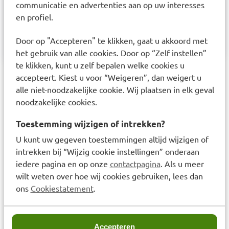
communicatie en advertenties aan op uw interesses
en profiel.
Contactinformatie leverancier:
tena.cs.nl@essity.com
Door op "Accepteren" te klikken, gaat u akkoord met
het gebruik van alle cookies. Door op “Zelf instellen”
te klikken, kunt u zelf bepalen welke cookies u
accepteert. Kiest u voor “Weigeren”, dan weigert u
Laatst bekeken items
alle niet-noodzakelijke cookie. Wij plaatsen in elk geval
noodzakelijke cookies.
Toestemming wijzigen of intrekken?
U kunt uw gegeven toestemmingen altijd wijzigen of
intrekken bij “Wijzig cookie instellingen” onderaan
iedere pagina en op onze
contactpagina
. Als u meer
wilt weten over hoe wij cookies gebruiken, lees dan
Tena protection pants
ons
Cookiestatement
.
normal small 15st
€
22,79
Accepteren