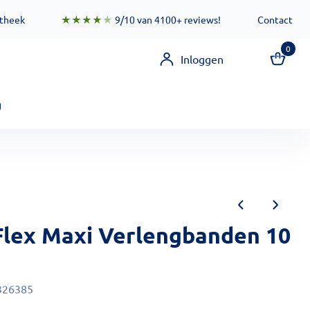
 zorgen ervoor dat deze functionaliteit zo snel mogelijk besc
otheek
★★★★
★
9/10 van 4100+ reviews!
Contact
0
Inloggen
g
Flex Maxi Verlengbanden 10
326385