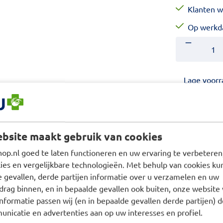
Klanten w
Op werkda
Aantal
Voer het gewe
Lage voorr
Vind meer p
Incontinentie
bsite maakt gebruik van cookies
p.nl goed te laten functioneren en uw ervaring te verbeteren,
es en vergelijkbare technologieën. Met behulp van cookies kun
rekbreedte van de
e gevallen, derde partijen informatie over u verzamelen en uw
drag binnen, en in bepaalde gevallen ook buiten, onze website 
g. De verlengband geeft
nformatie passen wij (en in bepaalde gevallen derde partijen) d
nicatie en advertenties aan op uw interesses en profiel.
NA Flex heupbandslip.