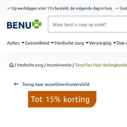
We werken momenteel hard aan het verbeteren van de toegankel
✓
Op werkdagen vóór 17u besteld, de volgende dag in huis
✓
Grat
Zoeken
Acties
Gezondheid
Medische zorg
Verzorging
Doe 
/
Medische zorg
/
Incontinentie
/
Tena Flex Maxi Verlengbande
Home
Terug naar assortimentsoverzicht