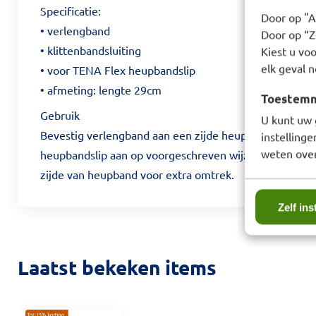
Specificatie:
Door op "A
• verlengband
Door op “Ze
• klittenbandsluiting
Kiest u voo
elk geval n
• voor TENA Flex heupbandslip
• afmeting: lengte 29cm
Toestemmi
Gebruik
U kunt uw 
Bevestig verlengband aan een zijde heupband van heu
instelling
weten over
heupbandslip aan op voorgeschreven wijze. Bevestig 
zijde van heupband voor extra omtrek.
Zelf ins
Laatst bekeken items