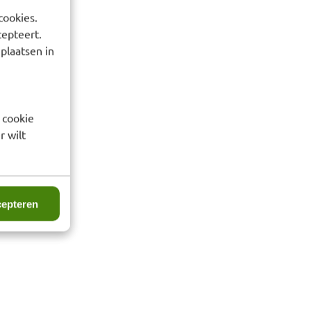
cookies.
cepteert.
 plaatsen in
 cookie
r wilt
epteren