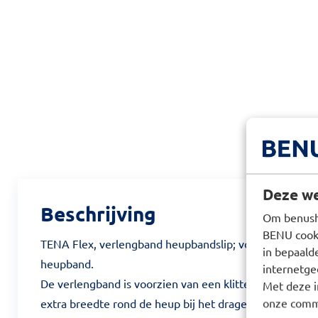
Deze we
Beschrijving
Om benusho
BENU cooki
TENA Flex, verlengband heupbandslip; voor extra omt
in bepaald
heupband.
internetge
De verlengband is voorzien van een klittenbandsluitin
Met deze i
onze commu
extra breedte rond de heup bij het dragen van een TE