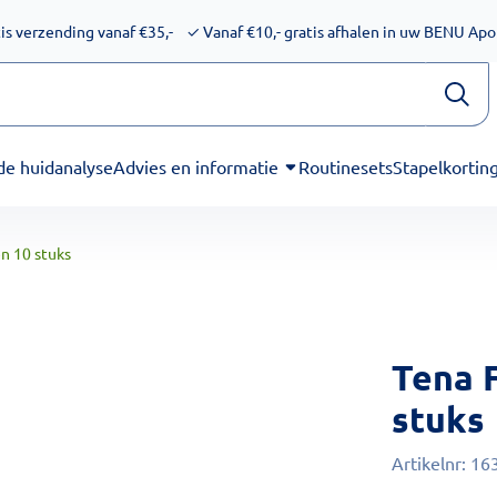
ijkheid voor schermlezers. Onze excuses voor het ongemak. We
is verzending vanaf €35,-
✓
Vanaf €10,- gratis afhalen in uw BENU Ap
de huidanalyse
Advies en informatie
Routinesets
Stapelkortin
n 10 stuks
Tena 
stuks
Artikelnr:
16