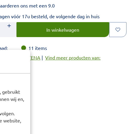
aarderen ons met een 9.0
gen vóór 17u besteld, de volgende dag in huis
nste aantal in.
In winkelwagen
aad:
11
items
roducten van: TENA
|
Vind meer producten van:
 gebruikt
nen wij en,
volgen.
e website,