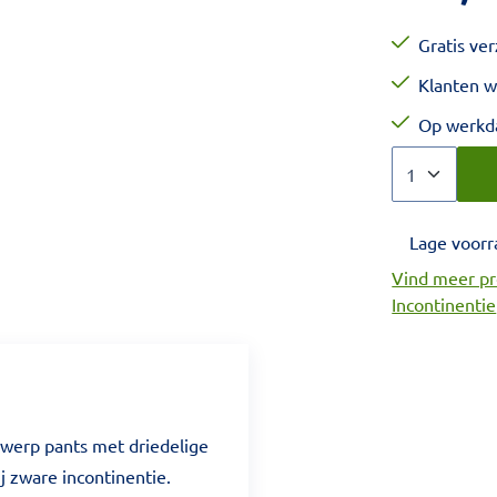
Gratis ve
Klanten w
Op werkda
Aantal
Kies een veel
Lage voorr
Vind meer pr
Incontinentie
werp pants met driedelige
j zware incontinentie.