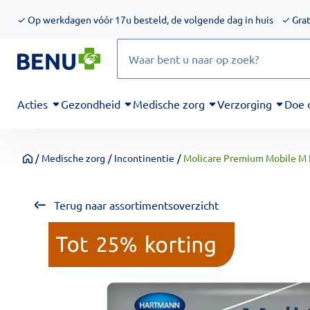
We werken momenteel hard aan het verbeteren van de toegankel
✓
Op werkdagen vóór 17u besteld, de volgende dag in huis
✓
Grat
Zoeken
Acties
Gezondheid
Medische zorg
Verzorging
Doe 
/
Medische zorg
/
Incontinentie
/
Molicare Premium Mobile M 
Home
Terug naar assortimentsoverzicht