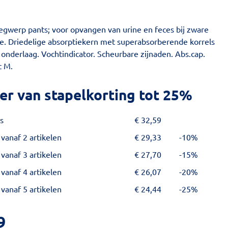
egwerp pants; voor opvangen van urine en feces bij zware
ie. Driedelige absorptiekern met superabsorberende korrels
e onderlaag. Vochtindicator. Scheurbare zijnaden. Abs.cap.
t M.
er van stapelkorting tot 25%
s
€
32,59
 vanaf 2 artikelen
€
29,33
-10%
 vanaf 3 artikelen
€
27,70
-15%
 vanaf 4 artikelen
€
26,07
-20%
 vanaf 5 artikelen
€
24,44
-25%
9