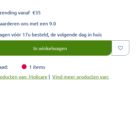
rzending vanaf
€
35
aarderen ons met een 9.0
gen vóór 17u besteld, de volgende dag in huis
voud van 1.
In winkelwagen
aad:
1
items
oducten van: Molicare
|
Vind meer producten van: