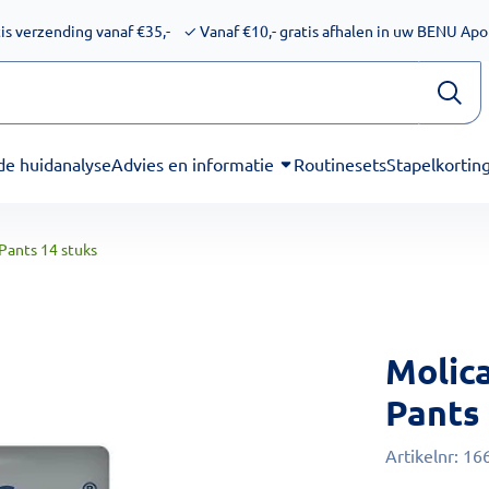
ijkheid voor schermlezers. Onze excuses voor het ongemak. We
is verzending vanaf €35,-
✓
Vanaf €10,- gratis afhalen in uw BENU Ap
de huidanalyse
Advies en informatie
Routinesets
Stapelkortin
Pants 14 stuks
Molic
Pants
Artikelnr:
16