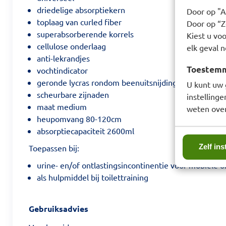
driedelige absorptiekern
Door op "A
toplaag van curled fiber
Door op “Ze
superabsorberende korrels
Kiest u voo
cellulose onderlaag
elk geval n
anti-lekrandjes
Toestemmi
vochtindicator
geronde lycras rondom beenuitsnijdingen
U kunt uw 
scheurbare zijnaden
instelling
maat medium
weten over
heupomvang 80-120cm
absorptiecapaciteit 2600ml
Zelf ins
Toepassen bij:
urine- en/of ontlastingsincontinentie voor mobiele 
als hulpmiddel bij toilettraining
Gebruiksadvies