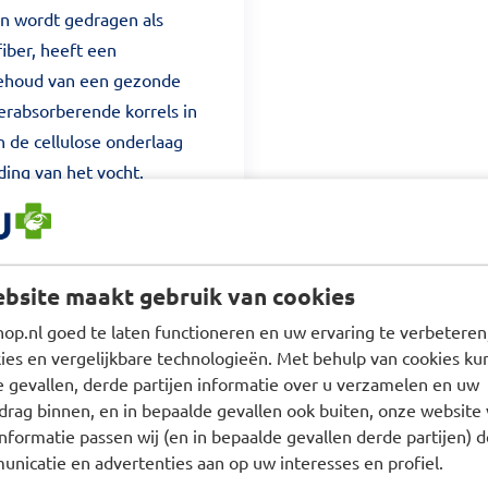
en wordt gedragen als
iber, heeft een
 behoud van een gezonde
perabsorberende korrels in
n de cellulose onderlaag
ding van het vocht.
en van een vochtindicator.
en geven bescherming tegen
 verhoging van het aantal
bsite maakt gebruik van cookies
as rondom de
n van de pants kunnen
p.nl goed te laten functioneren en uw ervaring te verbeteren,
an worden gewisseld.
es en vergelijkbare technologieën. Met behulp van cookies kun
e gevallen, derde partijen informatie over u verzamelen en uw
drag binnen, en in bepaalde gevallen ook buiten, onze website 
nformatie passen wij (en in bepaalde gevallen derde partijen) d
nicatie en advertenties aan op uw interesses en profiel.