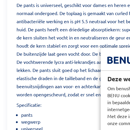
De pants is universeel, geschikt voor dames en heren 
normaal ondergoed. De toplaag is gemaakt van curled f
antibacteriële werking en is pH 5.5 neutraal voor het
huid. De pants heeft een driedelige absorptiekern: su
de kern sluiten het vocht in en neutraliseren de geur e
houdt de kern stabiel en zorgt voor een optimale sprei
De buitenzijde laat geen vocht door. De broek is voorzi
De vochtwerende lycra anti-lekrandjes aan weerszijd
lekken. De pants sluit goed op het lichaam aan door de
Deze we
elastische draden in de tailleband en de geronde lycr
beenuitsnijdingen aan voor- en achterkant. De zijnade
Om benusho
worden opengescheurd, zodat er snel en hygiënisch k
BENU cooki
in bepaald
Specificatie:
internetge
pants
Met deze i
wegwerp
onze commu
universeel