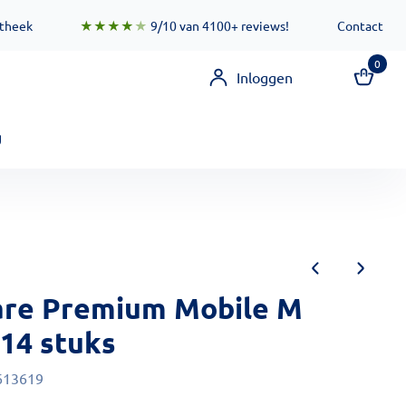
 zorgen ervoor dat deze functionaliteit zo snel mogelijk besc
otheek
★★★★
★
9/10 van 4100+ reviews!
Contact
0
Inloggen
g
are Premium Mobile M
 14 stuks
613619