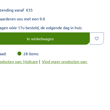
rzending vanaf
€
35
aarderen ons met een 9.0
gen vóór 17u besteld, de volgende dag in huis
voud van 1.
In winkelwagen
aad:
28
items
oducten van: Molicare
|
Vind meer producten van: