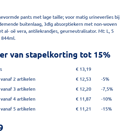
vormde pants met lage taille; voor matig urineverlies bij
demende buitenlaag, 3dlg absorptiekern met non-woven
 al- oë vera, antilekrandjes, geurneutralisator. Mt: L, 5
. 844ml.
er van stapelkorting tot 15%
s
€
13,19
 vanaf 2 artikelen
€
12,53
-5%
 vanaf 3 artikelen
€
12,20
-7,5%
 vanaf 4 artikelen
€
11,87
-10%
 vanaf 5 artikelen
€
11,21
-15%
9