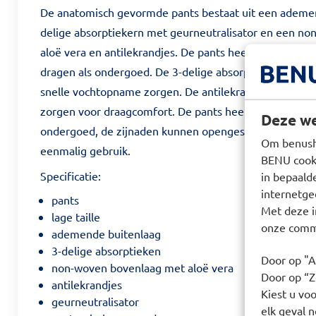
De anatomisch gevormde pants bestaat uit een ademen
delige absorptiekern met geurneutralisator en een n
aloë vera en antilekrandjes. De pants heeft een lage tai
dragen als ondergoed. De 3-delige absorptiekern heeft 
snelle vochtopname zorgen. De antilekrandjes besche
zorgen voor draagcomfort. De pants heeft een lage tail
Deze we
ondergoed, de zijnaden kunnen opengescheurd worden.
Om benusho
eenmalig gebruik.
BENU cooki
Specificatie:
in bepaald
internetge
pants
Met deze i
lage taille
onze commu
ademende buitenlaag
3-delige absorptieken
Door op "A
non-woven bovenlaag met aloë vera
Door op “Ze
antilekrandjes
Kiest u voo
geurneutralisator
elk geval n