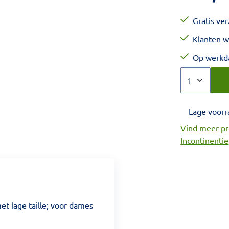
Gratis ve
Klanten w
Op werkda
Aantal
Kies een veel
Lage voorr
Vind meer pr
Incontinentie
t lage taille; voor dames