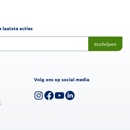
Inschrijven
 laatste acties
Inschrijven
Volg ons op social media
Volg ons op Instagram
Volg ons op Facebook
Bekijk ons YouTube-kanaal
Volg ons op LinkedIn
t