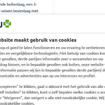
de buitenlaag, een 3-
on-woven bovenlaag met
lle en is daarvoor te
curly fibers, die voor een
rmen tegen lekken en
le en is vergelijkbaar met
bsite maakt gebruik van cookies
 De pants is voor
p.nl goed te laten functioneren en uw ervaring te verbeteren,
es en vergelijkbare technologieën. Met behulp van cookies kun
e gevallen, derde partijen informatie over u verzamelen en uw
drag binnen, en in bepaalde gevallen ook buiten, onze website 
nformatie passen wij (en in bepaalde gevallen derde partijen) d
nicatie en advertenties aan op uw interesses en profiel.
ccepteren" te klikken, gaat u akkoord met het gebruik van alle 
lf instellen” te klikken, kunt u zelf bepalen welke cookies u ac
r “Weigeren”, dan weigert u alle niet-noodzakelijke cookie. Wij
oodzakelijke cookies.