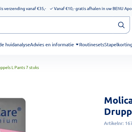
ijkheid voor schermlezers. Onze excuses voor het ongemak. We
is verzending vanaf €35,-
✓
Vanaf €10,- gratis afhalen in uw BENU Ap
de huidanalyse
Advies en informatie
Routinesets
Stapelkortin
ppels L Pants 7 stuks
Molic
Drupp
Artikelnr:
16