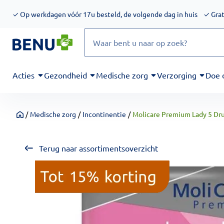
We werken momenteel hard aan het verbeteren van de toegankel
✓
Op werkdagen vóór 17u besteld, de volgende dag in huis
✓
Grat
Zoeken
Acties
Gezondheid
Medische zorg
Verzorging
Doe 
/
Medische zorg
/
Incontinentie
/
Molicare Premium Lady 5 Dru
Home
Terug naar assortimentsoverzicht