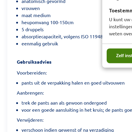
anatomisch gevormd
vrouwen
Toestemmi
maat medium
U kunt uw 
heupomvang 100-150cm
instelling
5 druppels
weten over
absorptiecapaciteit, volgens ISO 11948-1: 844ml
eenmalig gebruik
Zelf ins
Gebruiksadvies
Voorbereiden:
pants uit de verpakking halen en goed uitvouwen
Aanbrengen:
trek de pants aan als gewoon ondergoed
voor een goede aansluiting in het kruis; de pants 
Verwijderen:
verschoon indien gewenst of na verzadiging