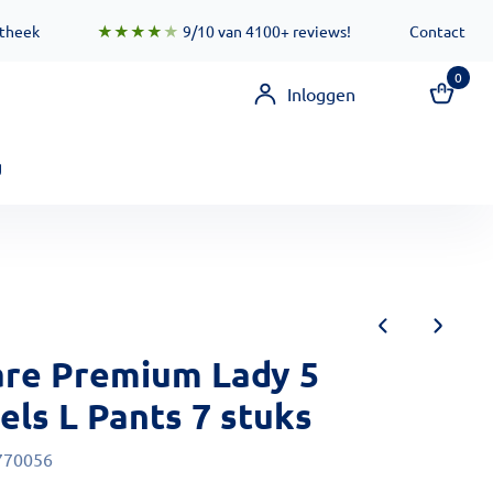
 zorgen ervoor dat deze functionaliteit zo snel mogelijk besc
otheek
★★★★
★
9/10 van 4100+ reviews!
Contact
0
Inloggen
g
are Premium Lady 5
els L Pants 7 stuks
770056