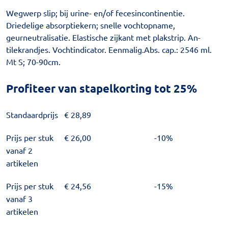
Wegwerp slip; bij urine- en/of fecesincontinentie.
Driedelige absorptiekern; snelle vochtopname,
geurneutralisatie. Elastische zijkant met plakstrip. An-
tilekrandjes. Vochtindicator. Eenmalig.Abs. cap.: 2546 ml.
Mt S; 70-90cm.
Profiteer van stapelkorting tot 25%
Standaardprijs
€
28,89
Prijs per stuk
€
26,00
-10%
vanaf 2
artikelen
Prijs per stuk
€
24,56
-15%
vanaf 3
artikelen