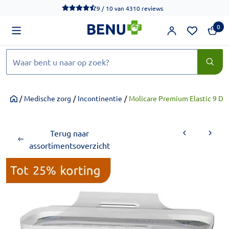
We werken momenteel hard aan het verbeteren van de toegankel
9 / 10
van
4310 reviews
0
Zoeken
/
Medische zorg
/
Incontinentie
/
Molicare Premium Elastic 9 Dru
Home
Terug naar
assortimentsoverzicht