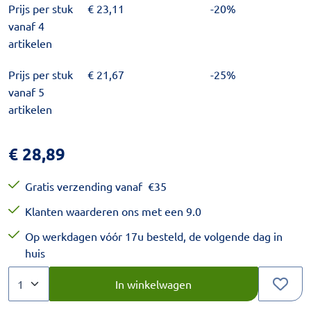
Prijs per stuk
€
23,11
-20%
vanaf 4
artikelen
Prijs per stuk
€
21,67
-25%
vanaf 5
artikelen
€
28,89
Gratis verzending vanaf
€
35
Klanten waarderen ons met een 9.0
Op werkdagen vóór 17u besteld, de volgende dag in
huis
Aantal
Kies een veelvoud van 1.
In winkelwagen