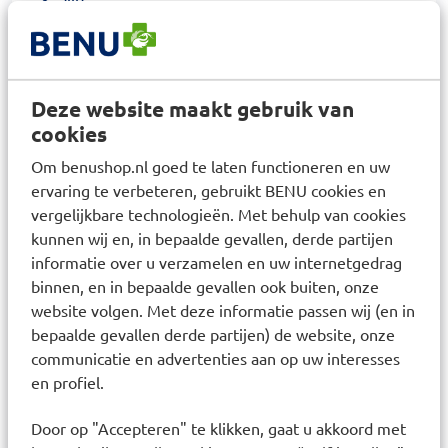
driedelige absorptiekern
Curly fiber; spiraalvormige cellulosevezels
SAP-korrels
ademende buitenlaag
Deze website maakt gebruik van
elastische zijkant met beiderzijds één
cookies
hersluitbare plakstrip
antilekrandjes
Om benushop.nl goed te laten functioneren en uw
vochtindicator
ervaring te verbeteren, gebruikt BENU cookies en
maat S
vergelijkbare technologieën. Met behulp van cookies
heup-/buikomvang 70-90 cm
kunnen wij en, in bepaalde gevallen, derde partijen
absorptiecapaciteit volgens ISO-11948-1 2546
informatie over u verzamelen en uw internetgedrag
ml
binnen, en in bepaalde gevallen ook buiten, onze
website volgen. Met deze informatie passen wij (en in
bepaalde gevallen derde partijen) de website, onze
Gebruiksadvies
communicatie en advertenties aan op uw interesses
en profiel.
Aanleginstructie staand, in 4 stappen:
vouw de zijkanten open
Door op "Accepteren" te klikken, gaat u akkoord met
vouw het product in de lengte, zodat een soort