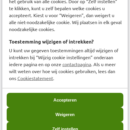
het gebruik van alle cookies. Door op “Zelf instellen”
gootje ontstaat en de antilekrandjes rechtop
te klikken, kunt u zelf bepalen welke cookies u
gaan staan
accepteert. Kiest u voor “Weigeren”, dan weigert u
ga naast de patiënt/cliënt staan
alle niet-noodzakelijke cookie. Wij plaatsen in elk geval
plaats het product van voren naar achteren
noodzakelijke cookies.
centreer het door de vochtindicator uit te lijnen
Toestemming wijzigen of intrekken?
met de wervelkolom
leg de eerste zijkant om de heup van de
U kunt uw gegeven toestemmingen altijd wijzigen of
patiënt/cliënt
intrekken bij “Wijzig cookie instellingen” onderaan
leg de tweede zijkant om de heup van de
iedere pagina en op onze
contactpagina
. Als u meer
patiënt/cliënt
wilt weten over hoe wij cookies gebruiken, lees dan
zet de plakstrip vast
ons
Cookiestatement
.
Aanleginstructie liggend, in 4 stappen:
bij gebruik van een verpleegbed dient dit zo te
Accepteren
worden ingesteld dat het matras zich op
heuphoogte bevindt, om de rug te ontlasten
Weigeren
vouw de zijkanten open
Zelf instellen