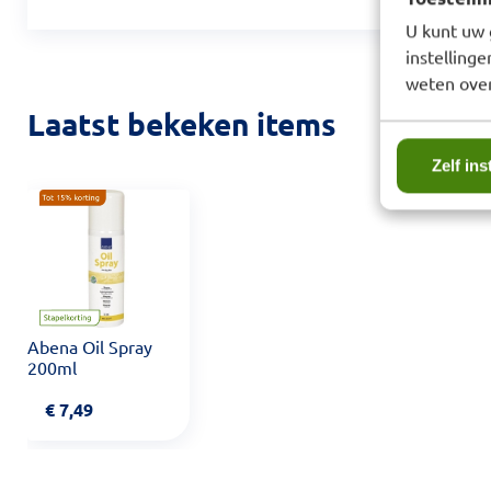
U kunt uw 
instelling
weten over
Laatst bekeken items
Zelf ins
Abena Oil Spray
200ml
€
7,49