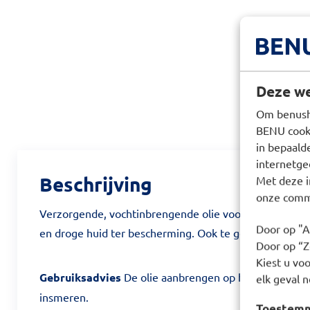
Deze we
Om benusho
BENU cooki
in bepaald
internetge
Beschrijving
Met deze i
onze commu
Verzorgende, vochtinbrengende olie voor het gehele l
Door op "A
en droge huid ter bescherming. Ook te gebruiken als m
Door op “Ze
Kiest u voo
Gebruiksadvies
De olie aanbrengen op het (hele) lic
elk geval n
insmeren.
Toestemmi