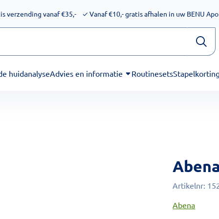
ijkheid voor schermlezers. Onze excuses voor het ongemak. We
is verzending vanaf €35,-
✓
Vanaf €10,- gratis afhalen in uw BENU Ap
de huidanalyse
Advies en informatie
Routinesets
Stapelkortin
Abena
Artikelnr:
15
Abena