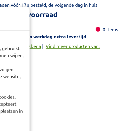
gen vóór 17u besteld, de volgende dag in huis
k niet op voorraad
aad:
0
items
duct geldt één werkdag extra levertijd
oducten van: Abena
|
Vind meer producten van:
 gebruikt
nen wij en,
volgen.
e website,
cookies.
cepteert.
 plaatsen in