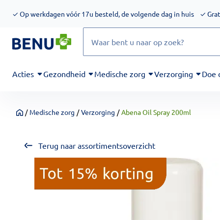
We werken momenteel hard aan het verbeteren van de toegankel
✓
Op werkdagen vóór 17u besteld, de volgende dag in huis
✓
Grat
Zoeken
Acties
Gezondheid
Medische zorg
Verzorging
Doe 
/
Medische zorg
/
Verzorging
/
Abena Oil Spray 200ml
Home
Terug naar assortimentsoverzicht