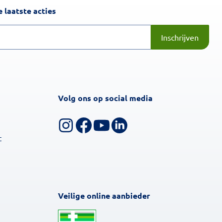
Inschrijven
 laatste acties
Inschrijven
Volg ons op social media
Volg ons op Instagram
Volg ons op Facebook
Bekijk ons YouTube-kanaal
Volg ons op LinkedIn
t
Veilige online aanbieder