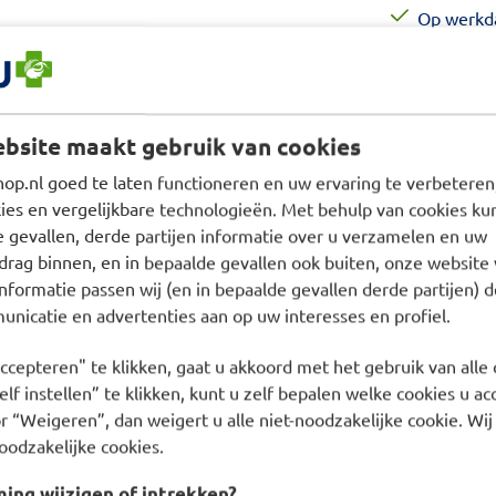
Op werkda
Tijdelij
Lage voorr
Voor dit pro
bsite maakt gebruik van cookies
Vind meer pr
p.nl goed te laten functioneren en uw ervaring te verbeteren,
Verzorging
es en vergelijkbare technologieën. Met behulp van cookies kun
e gevallen, derde partijen informatie over u verzamelen en uw
drag binnen, en in bepaalde gevallen ook buiten, onze website 
nformatie passen wij (en in bepaalde gevallen derde partijen) d
nicatie en advertenties aan op uw interesses en profiel.
ichaam bij een beschadigde
ccepteren" te klikken, gaat u akkoord met het gebruik van alle 
assageolie.
lf instellen” te klikken, kunt u zelf bepalen welke cookies u ac
r “Weigeren”, dan weigert u alle niet-noodzakelijke cookie. Wij
haam en vervolgens goed
oodzakelijke cookies.
ng wijzigen of intrekken?