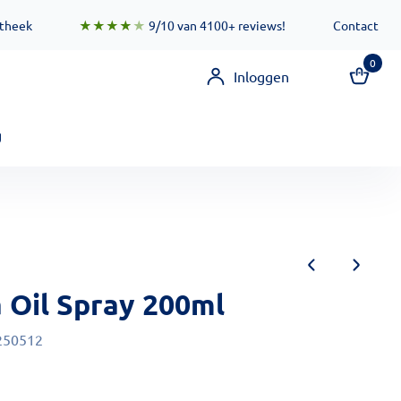
 zorgen ervoor dat deze functionaliteit zo snel mogelijk besc
otheek
★★★★
★
9/10 van 4100+ reviews!
Contact
0
Inloggen
g
 Oil Spray 200ml
250512