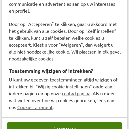
communicatie en advertenties aan op uw interesses
en profiel.
Door op "Accepteren" te klikken, gaat u akkoord met
het gebruik van alle cookies. Door op “Zelf instellen”
te klikken, kunt u zelf bepalen welke cookies u
accepteert. Kiest u voor “Weigeren”, dan weigert u
alle niet-noodzakelijke cookie. Wij plaatsen in elk geval
noodzakelijke cookies.
Toestemming wijzigen of intrekken?
U kunt uw gegeven toestemmingen altijd wijzigen of
intrekken bij “Wijzig cookie instellingen” onderaan
iedere pagina en op onze
contactpagina
. Als u meer
Samenstelling
wilt weten over hoe wij cookies gebruiken, lees dan
ons
Cookiestatement
.
Inhoud van het Accu-Chek Instant startpakket
Accu-Chek Instant bloedglucosemeter inclusief
batterij Accu-Chek Softclix prikpen 10 Accu-Chek