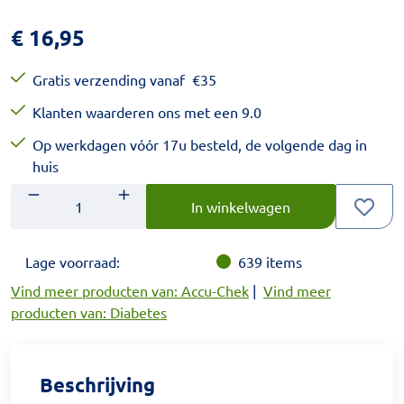
€
16,95
Gratis verzending vanaf
€
35
Klanten waarderen ons met een 9.0
Op werkdagen vóór 17u besteld, de volgende dag in
huis
Aantal
Voer het gewenste aantal in.
In winkelwagen
Lage voorraad:
639
items
Vind meer producten van: Accu-Chek
|
Vind meer
producten van: Diabetes
Beschrijving