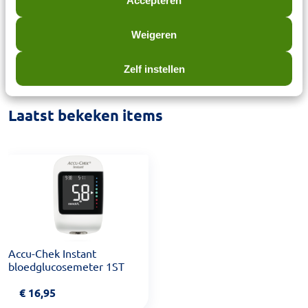
Accepteren
Softclix lancetten Gebruiksaanwijzing Etui Let op!
De teststrips voor deze meter dien je apart te
Weigeren
bestellen.
Zelf instellen
Laatst bekeken items
Accu-Chek Instant
bloedglucosemeter 1ST
€
16,95