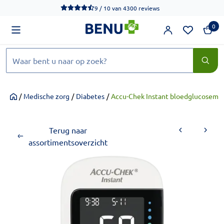
We werken momenteel hard aan het verbeteren van de toegankel
9 / 10
van
4300 reviews
0
Zoeken
/
Medische zorg
/
Diabetes
/
Accu-Chek Instant bloedglucoseme
Home
Terug naar
assortimentsoverzicht