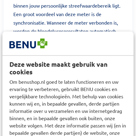
binnen jouw persoonlijke streefwaardebereik ligt.
Een groot voordeel van deze meter is de
synchronisatie. Wanneer de meter verbonden is,
worden de bloedglucoseresultaten automatisch
opgeslagen in de meter en draadloos
overgebracht naar je mobiele apparaat of via USB
naar de pc. Zo hoef je geen dagboekjes meer in te
Deze website maakt gebruik van
vullen! De Accu-Chek Instant bloedglucosemeter is
cookies
zeer eenvoudig en uiterst gebruikersvriendelijk.
Om benushop.nl goed te laten functioneren en uw
Dit Accu-Chek Instant startpakket wordt geleverd
ervaring te verbeteren, gebruikt BENU cookies en
in een handig etui. Let op! Het bloedsuikergehalte
vergelijkbare technologieën. Met behulp van cookies
wordt weergegeven in mmol/L.
kunnen wij en, in bepaalde gevallen, derde partijen
informatie over u verzamelen en uw internetgedrag
Gebruik:
binnen, en in bepaalde gevallen ook buiten, onze
Bekijk hier de instructievideo van de Accu-Check
website volgen. Met deze informatie passen wij (en in
bepaalde gevallen derde partijen) de website, onze
Instant bloedglucosemeter.