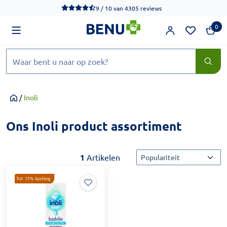
We werken momenteel hard aan het verbeteren van de toegankel
9 / 10
van
4305 reviews
0
Zoeken
/
Inoli
Home
Ons Inoli product assortiment
Sorteermethode
1
Artikelen