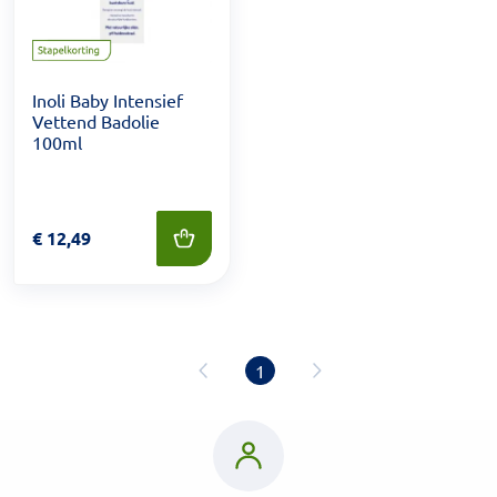
Inoli Baby Intensief
Vettend Badolie
100ml
Prijs: € 12,49
€
12,49
1