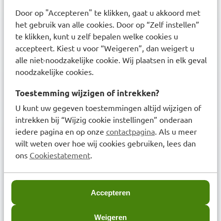
Ontdek onze services
Door op "Accepteren" te klikken, gaat u akkoord met
het gebruik van alle cookies. Door op “Zelf instellen”
Inschrijven bij uw BENU Apotheek
te klikken, kunt u zelf bepalen welke cookies u
accepteert. Kiest u voor “Weigeren”, dan weigert u
Medicijnen afhalen en bezorgen
alle niet-noodzakelijke cookie. Wij plaatsen in elk geval
Aanmelden afhaalservice
noodzakelijke cookies.
Herhaalservice met recept
Toestemming wijzigen of intrekken?
U kunt uw gegeven toestemmingen altijd wijzigen of
Medicijnoverzicht aanvragen
intrekken bij “Wijzig cookie instellingen” onderaan
iedere pagina en op onze
contactpagina
. Als u meer
Beoordeling BENU Webshop
wilt weten over hoe wij cookies gebruiken, lees dan
ons
Cookiestatement
.
Accepteren
Over BENU
Weigeren