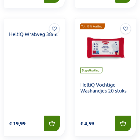
HeltiQ Wratweg 38ml
HeltiQ Vochtige
Washandjes 20 stuks
Prijs: € 19,99
€
19,99
Prijs: € 4,59
€
4,59