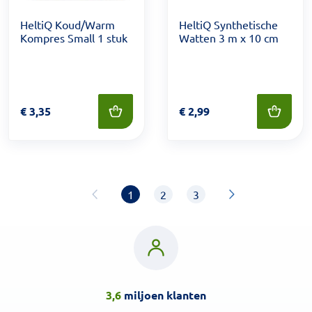
HeltiQ Koud/Warm
HeltiQ Synthetische
Kompres Small 1 stuk
Watten 3 m x 10 cm
Prijs: € 3,35
€
3,35
Prijs: € 2,99
€
2,99
1
2
3
3,6
miljoen klanten