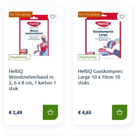
HeltiQ
HeltiQ Gaaskompres
Wondsnelverband nr.
Large 10 x 10cm 10
2, 6 x 8 cm, 1 karton 1
stuks
stuk
Prijs: € 2,49
€
2,49
Prijs: € 4,65
€
4,65