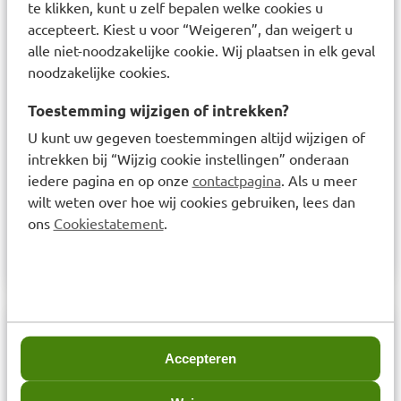
te klikken, kunt u zelf bepalen welke cookies u
accepteert. Kiest u voor “Weigeren”, dan weigert u
alle niet-noodzakelijke cookie. Wij plaatsen in elk geval
noodzakelijke cookies.
Toestemming wijzigen of intrekken?
HeltiQ
HeltiQ Eilandpleisters
U kunt uw gegeven toestemmingen altijd wijzigen of
Zalfgaaskompres 7,5 x
XXL 4 stuks
intrekken bij “Wijzig cookie instellingen” onderaan
10cm 6 stuks
iedere pagina en op onze
contactpagina
. Als u meer
wilt weten over hoe wij cookies gebruiken, lees dan
ons
Cookiestatement
.
Prijs: € 4,95
€
4,95
Prijs: € 7,25
€
7,25
Accepteren