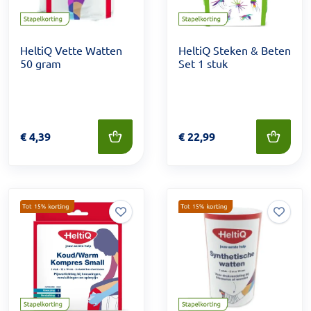
HeltiQ Vette Watten
HeltiQ Steken & Beten
50 gram
Set 1 stuk
Prijs: € 4,39
€
4,39
Prijs: € 22,99
€
22,99