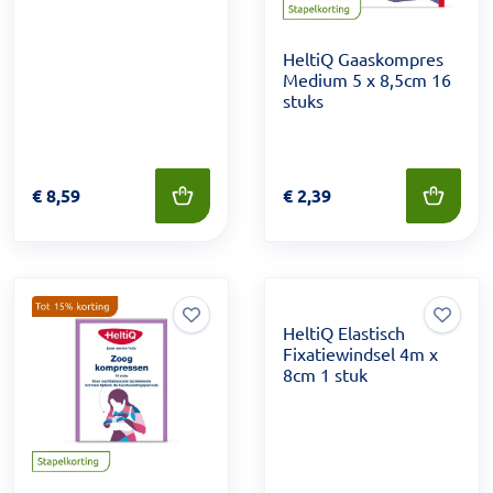
HeltiQ Gaaskompres
Medium 5 x 8,5cm 16
stuks
Prijs: € 8,59
€
8,59
Prijs: € 2,39
€
2,39
HeltiQ Elastisch
Fixatiewindsel 4m x
8cm 1 stuk