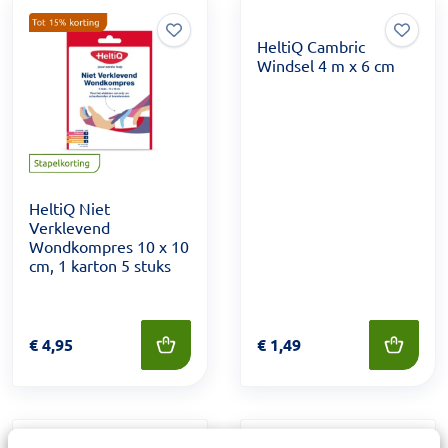
HeltiQ Cambric
Windsel 4 m x 6 cm
HeltiQ Niet
Verklevend
Wondkompres 10 x 10
cm, 1 karton 5 stuks
Prijs: € 4,95
€
4,95
Prijs: € 1,49
€
1,49