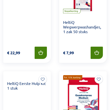
HeltiQ
Wegwerpwashandjes,
1 zak 50 stuks
Prijs: € 22,99
€
22,99
Prijs: € 7,99
€
7,99
HeltiQ Eerste Hulp Kit
1 stuk