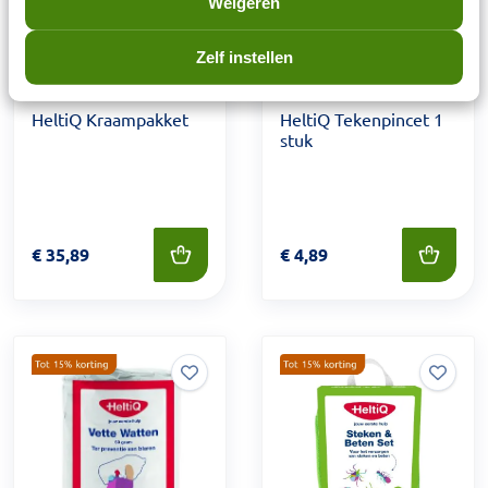
Weigeren
Zelf instellen
HeltiQ Kraampakket
HeltiQ Tekenpincet 1
stuk
Prijs: € 35,89
€
35,89
Prijs: € 4,89
€
4,89