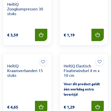
HeltiQ
Zoogkompressen 30
stuks
Prijs: € 3,59
€
3,59
Prijs: € 1,19
€
1,19
HeltiQ
HeltiQ Elastisch
Kraamverbanden 15
Fixatiewindsel 4 m x
stuks
10 cm
Voor dit product geldt
één werkdag extra
levertijd
Prijs: € 4,65
€
4,65
Prijs: € 1,29
€
1,29