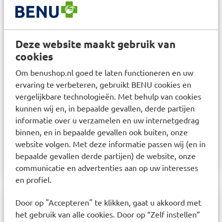
Deze website maakt gebruik van
cookies
Om benushop.nl goed te laten functioneren en uw
ervaring te verbeteren, gebruikt BENU cookies en
HeltiQ
HeltiQ Hydrocolloïd
vergelijkbare technologieën. Met behulp van cookies
Brandwondengel
Pleisters 5 stuks
kunnen wij en, in bepaalde gevallen, derde partijen
118ml
informatie over u verzamelen en uw internetgedrag
binnen, en in bepaalde gevallen ook buiten, onze
website volgen. Met deze informatie passen wij (en in
Prijs: € 12,99
€
12,99
Prijs: € 14,99
€
14,99
bepaalde gevallen derde partijen) de website, onze
communicatie en advertenties aan op uw interesses
en profiel.
Door op "Accepteren" te klikken, gaat u akkoord met
het gebruik van alle cookies. Door op “Zelf instellen”