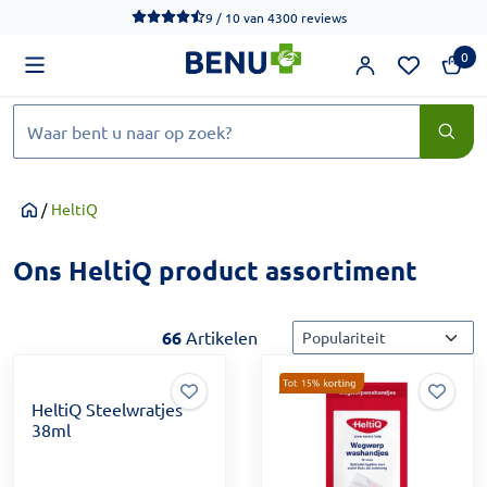
We werken momenteel hard aan het verbeteren van de toegankel
9 / 10
van
4300 reviews
0
Zoeken
/
HeltiQ
Home
Ons HeltiQ product assortiment
Sorteermethode
66
Artikelen
HeltiQ Steelwratjes
38ml