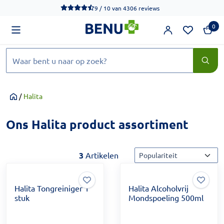
We werken momenteel hard aan het verbeteren van de toegankel
9 / 10
van
4306 reviews
0
Zoeken
/
Halita
Home
Ons Halita product assortiment
Sorteermethode
3
Artikelen
Halita Tongreiniger 1
Halita Alcoholvrij
stuk
Mondspoeling 500ml