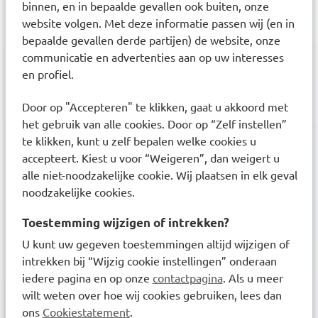
Klanten waarderen ons met een
8.6
binnen, en in bepaalde gevallen ook buiten, onze
website volgen. Met deze informatie passen wij (en in
bepaalde gevallen derde partijen) de website, onze
communicatie en advertenties aan op uw interesses
Nieuwsbrief
en profiel.
Inschrijven
Ontvang zorgadvies en onze laatste acties
Door op "Accepteren" te klikken, gaat u akkoord met
het gebruik van alle cookies. Door op “Zelf instellen”
Inschrijven
Inschrijven
te klikken, kunt u zelf bepalen welke cookies u
accepteert. Kiest u voor “Weigeren”, dan weigert u
alle niet-noodzakelijke cookie. Wij plaatsen in elk geval
noodzakelijke cookies.
Ontdek onze services
Toestemming wijzigen of intrekken?
Inschrijven bij uw BENU Apotheek
U kunt uw gegeven toestemmingen altijd wijzigen of
Medicijnen afhalen en bezorgen
intrekken bij “Wijzig cookie instellingen” onderaan
iedere pagina en op onze
contactpagina
. Als u meer
Aanmelden afhaalservice
wilt weten over hoe wij cookies gebruiken, lees dan
Herhaalservice met recept
ons
Cookiestatement
.