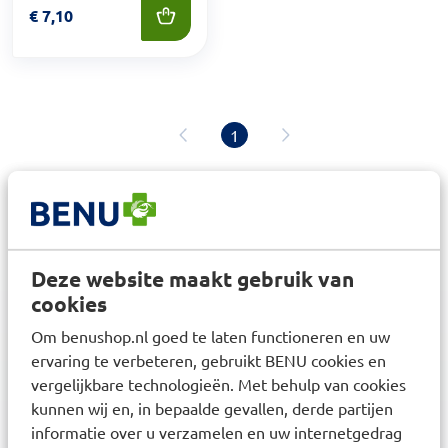
Prijs: € 7,10
€
7,10
1
Deze website maakt gebruik van
3,6
miljoen klanten
cookies
Om benushop.nl goed te laten functioneren en uw
ervaring te verbeteren, gebruikt BENU cookies en
vergelijkbare technologieën. Met behulp van cookies
kunnen wij en, in bepaalde gevallen, derde partijen
informatie over u verzamelen en uw internetgedrag