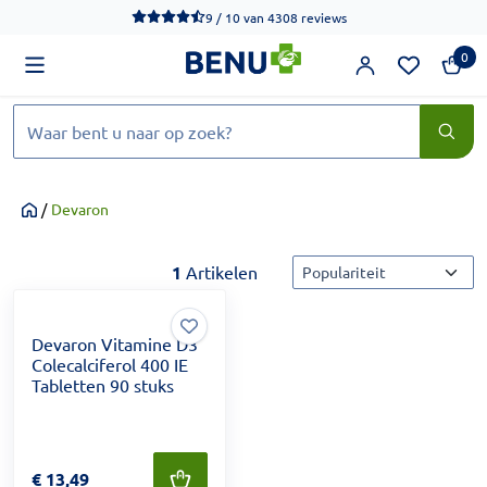
We werken momenteel hard aan het verbeteren van de toegankel
9 / 10
van
4308 reviews
0
Zoeken
/
Devaron
Home
Sorteermethode
1
Artikelen
Devaron Vitamine D3
Colecalciferol 400 IE
Tabletten 90 stuks
Prijs: € 13,49
€
13,49