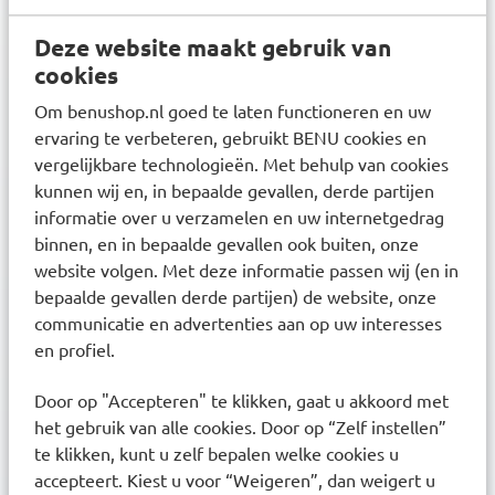
Deze website maakt gebruik van
cookies
Nieuwsbrief
Om benushop.nl goed te laten functioneren en uw
Inschrijven
Ontvang zorgadvies en onze laatste acties
ervaring te verbeteren, gebruikt BENU cookies en
vergelijkbare technologieën. Met behulp van cookies
Inschrijven
Inschrijven
kunnen wij en, in bepaalde gevallen, derde partijen
informatie over u verzamelen en uw internetgedrag
binnen, en in bepaalde gevallen ook buiten, onze
website volgen. Met deze informatie passen wij (en in
Ontdek onze services
bepaalde gevallen derde partijen) de website, onze
Inschrijven bij uw BENU Apotheek
communicatie en advertenties aan op uw interesses
en profiel.
Medicijnen afhalen en bezorgen
Door op "Accepteren" te klikken, gaat u akkoord met
Aanmelden afhaalservice
het gebruik van alle cookies. Door op “Zelf instellen”
te klikken, kunt u zelf bepalen welke cookies u
Herhaalservice met recept
accepteert. Kiest u voor “Weigeren”, dan weigert u