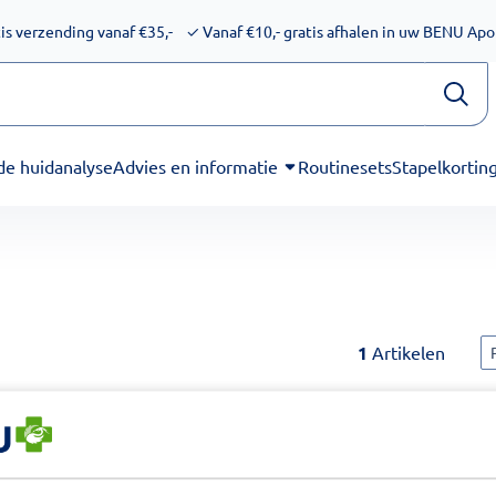
ijkheid voor schermlezers. Onze excuses voor het ongemak. We
is verzending vanaf €35,-
✓
Vanaf €10,- gratis afhalen in uw BENU Ap
de huidanalyse
Advies en informatie
Routinesets
Stapelkortin
S
1
Artikelen