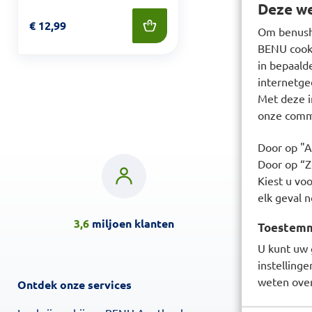
Deze we
Prijs: € 12,99
€
12,99
Om benusho
BENU cooki
in bepaald
internetge
Met deze i
onze commu
Door op "A
Door op “Ze
Kiest u voo
elk geval n
3,6
miljoen klanten
Klanten 
Toestemmi
U kunt uw 
instelling
weten over
Ontdek onze services
Over BENU