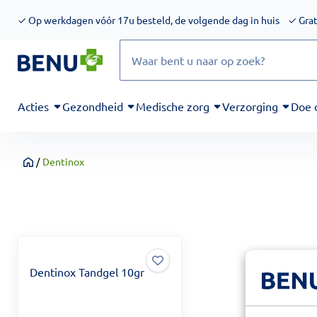
We werken momenteel hard aan het verbeteren van de toegankel
✓
Op werkdagen vóór 17u besteld, de volgende dag in huis
✓
Grat
Zoeken
Acties
Gezondheid
Medische zorg
Verzorging
Doe 
/
Dentinox
Home
Dentinox Tandgel 10gr