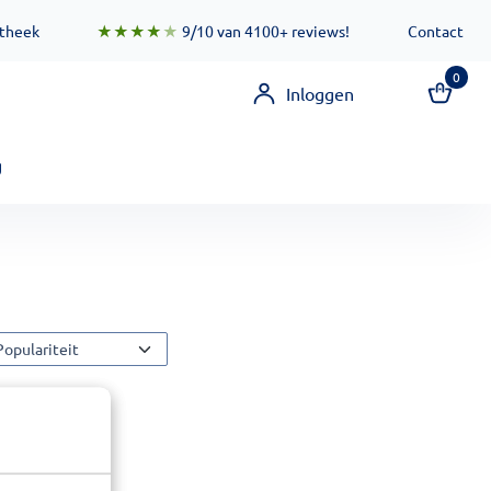
 zorgen ervoor dat deze functionaliteit zo snel mogelijk besc
otheek
★★★★
★
9/10 van 4100+ reviews!
Contact
0
Inloggen
g
orteermethode