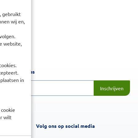
 gebruikt
nen wij en,
volgen.
e website,
cookies.
Inschrijven
 laatste acties
cepteert.
 plaatsen in
Inschrijven
 cookie
r wilt
Volg ons op social media