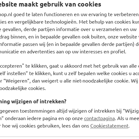
bsite maakt gebruik van cookies
p.nl goed te laten functioneren en uw ervaring te verbeteren,
es en vergelijkbare technologieën. Met behulp van cookies kun
e gevallen, derde partijen informatie over u verzamelen en uw
drag binnen, en in bepaalde gevallen ook buiten, onze website 
nformatie passen wij (en in bepaalde gevallen derde partijen) d
1
nicatie en advertenties aan op uw interesses en profiel.
ccepteren" te klikken, gaat u akkoord met het gebruik van alle 
Ontvang zorgadvies en onze
lf instellen” te klikken, kunt u zelf bepalen welke cookies u ac
r “Weigeren”, dan weigert u alle niet-noodzakelijke cookie. Wij
Inschrijven
oodzakelijke cookies.
waarderen ons met een
8.6
ng wijzigen of intrekken?
gegeven toestemmingen altijd wijzigen of intrekken bij “Wijzig
en” onderaan iedere pagina en op onze
contactpagina
. Als u mee
 hoe wij cookies gebruiken, lees dan ons
Cookiestatement
.
Klantenservice