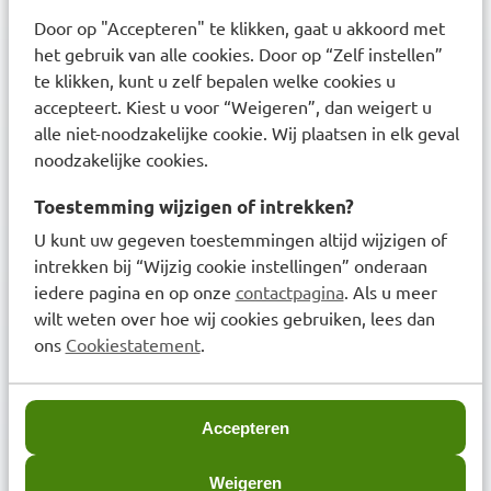
Ontdek onze services
Door op "Accepteren" te klikken, gaat u akkoord met
het gebruik van alle cookies. Door op “Zelf instellen”
Inschrijven bij uw BENU Apotheek
te klikken, kunt u zelf bepalen welke cookies u
accepteert. Kiest u voor “Weigeren”, dan weigert u
Medicijnen afhalen en bezorgen
alle niet-noodzakelijke cookie. Wij plaatsen in elk geval
Aanmelden afhaalservice
noodzakelijke cookies.
Herhaalservice met recept
Toestemming wijzigen of intrekken?
U kunt uw gegeven toestemmingen altijd wijzigen of
Medicijnoverzicht aanvragen
intrekken bij “Wijzig cookie instellingen” onderaan
iedere pagina en op onze
contactpagina
. Als u meer
Beoordeling BENU Webshop
wilt weten over hoe wij cookies gebruiken, lees dan
ons
Cookiestatement
.
Accepteren
Over BENU
Weigeren