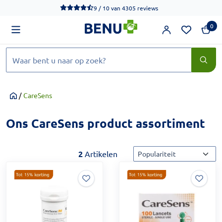
We werken momenteel hard aan het verbeteren van de toegankel
9 / 10
van
4305 reviews
0
Zoeken
/
CareSens
Home
Ons CareSens product assortiment
Sorteermethode
2
Artikelen