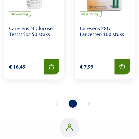
Caresens N Glucose
Caresens 28G
Teststrips 50 stuks
Lancetten 100 stuks
Prijs: € 16,49
€
16,49
Prijs: € 7,99
€
7,99
1