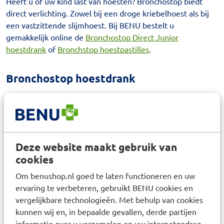
Heeft u of uw kind last van hoesten? Bronchostop biedt
direct verlichting. Zowel bij een droge kriebelhoest als bij
een vastzittende slijmhoest. Bij BENU bestelt u
gemakkelijk online de
Bronchostop Direct Junior
hoestdrank
of
Bronchstop hoestpastilles
.
Bronchostop hoestdrank
De
Bronchostop Direct Junior hoestdrank
is geschikt voor
droge en vastzittende hoest bij kinderen vanaf 1 jaar. De
hoestdrank bevat honing en heemstwortel. Deze
ingrediënten werken als een balsem die het ontstoken
slijmvlies in de keel bedekt. Dit verzacht direct en
Deze website maakt gebruik van
vermindert daardoor de hoestreflex
cookies
De Bronchostop hoestdrank is suikervrij en bevat ook geen
Om benushop.nl goed te laten functioneren en uw
alcohol, lactose en gluten. Het flesje bevat 120 ml
ervaring te verbeteren, gebruikt BENU cookies en
hoestdrank.
vergelijkbare technologieën. Met behulp van cookies
kunnen wij en, in bepaalde gevallen, derde partijen
informatie over u verzamelen en uw internetgedrag