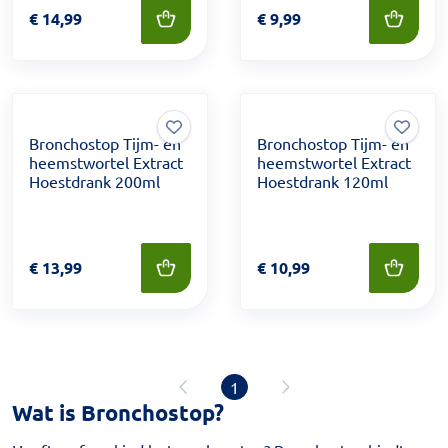
Prijs: € 14,99
€
14,99
Prijs: € 9,99
€
9,99
Bronchostop Tijm- en
Bronchostop Tijm- en
heemstwortel Extract
heemstwortel Extract
Hoestdrank 200ml
Hoestdrank 120ml
Prijs: € 13,99
€
13,99
Prijs: € 10,99
€
10,99
1
Wat is Bronchostop?