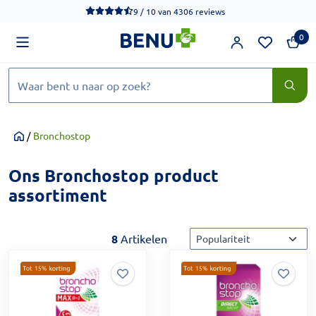
We werken momenteel hard aan het verbeteren van de toegankel
9 / 10
van
4306 reviews
0
Zoeken
/
Bronchostop
Home
Ons Bronchostop product
assortiment
Sorteermethode
8
Artikelen