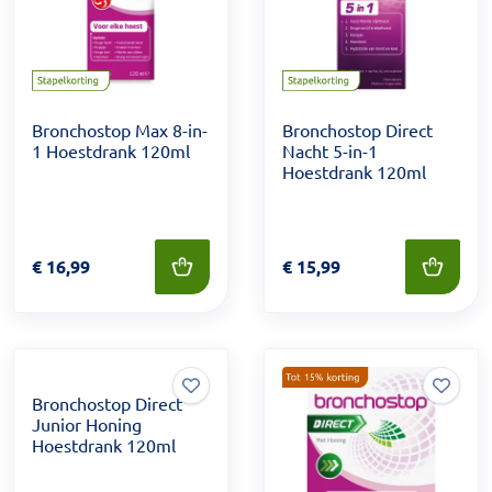
Bronchostop Max 8-in-
Bronchostop Direct
1 Hoestdrank 120ml
Nacht 5-in-1
Hoestdrank 120ml
Prijs: € 16,99
€
16,99
Prijs: € 15,99
€
15,99
Bronchostop Direct
Junior Honing
Hoestdrank 120ml