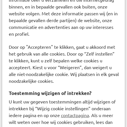
Gebruik van Bronchostop Direct Junior Hoestdrank:
binnen, en in bepaalde gevallen ook buiten, onze
Bronchostop Direct Junior Hoestdrank is geschikt voor
website volgen. Met deze informatie passen wij (en in
kinderen vanaf 1 jaar. De aanbevolen dagelijkse dosering
bepaalde gevallen derde partijen) de website, onze
verschilt per leeftijd:
communicatie en advertenties aan op uw interesses
- Kinderen vanaf 1 jaar: 5 ml tot maximaal 3 keer per dag
en profiel.
- Kinderen van 2 tot 4 jaar: 5 ml tot maximaal 4 keer per
dag
Door op "Accepteren" te klikken, gaat u akkoord met
- Kinderen van 4 tot 6 jaar: 7,5 ml tot maximaal 4 keer per
het gebruik van alle cookies. Door op “Zelf instellen”
dag
te klikken, kunt u zelf bepalen welke cookies u
- Kinderen van 6 tot 12 jaar: 15 ml tot maximaal 4 keer per
accepteert. Kiest u voor “Weigeren”, dan weigert u
dag
alle niet-noodzakelijke cookie. Wij plaatsen in elk geval
noodzakelijke cookies.
Bronchostop hoestpastilles
Toestemming wijzigen of intrekken?
Bronchostop Hoestpastilles
zijn geschikt voor volwassenen
en kinderen vanaf 6 jaar, is alcoholvrij en bevat geen
U kunt uw gegeven toestemmingen altijd wijzigen of
ingrediënten waarvan bekend is dat ze slaperig maken.
intrekken bij “Wijzig cookie instellingen” onderaan
Bronchostop Hoestpastilles bevat tijm- en heemswortel
iedere pagina en op onze
contactpagina
. Als u meer
extract. De hoestpastilles zijn geschikt bij vastzittende
wilt weten over hoe wij cookies gebruiken, lees dan