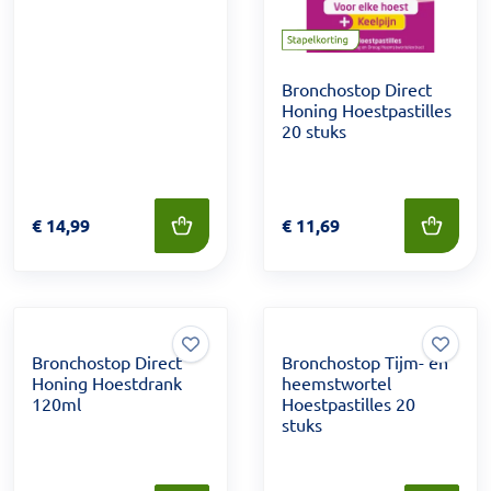
Bronchostop Direct
Honing Hoestpastilles
20 stuks
Prijs: € 14,99
€
14,99
Prijs: € 11,69
€
11,69
Bronchostop Direct
Bronchostop Tijm- en
Honing Hoestdrank
heemstwortel
120ml
Hoestpastilles 20
stuks