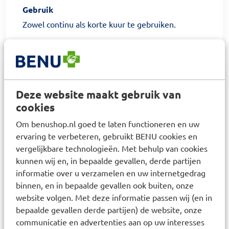
Gebruik
Zowel continu als korte kuur te gebruiken.
Samenstelling
Deze website maakt gebruik van
Samenstelling per dag (2 capsules): 500 mg
cookies
Cranberry extract (Cran-Max? extract 34:1) met 36
Om benushop.nl goed te laten functioneren en uw
mg Proanthocyanidinen, 500 mg D-Mannose, 100
ervaring te verbeteren, gebruikt BENU cookies en
mg Vitamine C (= 125% RI*) als Calcium ascorbaat.
vergelijkbare technologieën. Met behulp van cookies
* RI = Referentie. Ingredienten: D-Mannose,
kunnen wij en, in bepaalde gevallen, derde partijen
informatie over u verzamelen en uw internetgedrag
gestandaardiseerd extract van Vaccinium
binnen, en in bepaalde gevallen ook buiten, onze
macrocarpon (Cran Max?) 34:1, capsule (gelatine),
website volgen. Met deze informatie passen wij (en in
calcium ascorbaat (vitamine C), antiklontermiddel
bepaalde gevallen derde partijen) de website, onze
(magnesium stearaat, silicium dioxide), vulmiddel
communicatie en advertenties aan op uw interesses