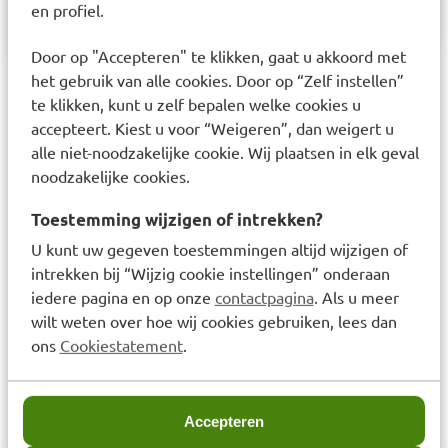
(microkristallijne cellulose).
en profiel.
Door op "Accepteren" te klikken, gaat u akkoord met
het gebruik van alle cookies. Door op “Zelf instellen”
Laatst bekeken items
te klikken, kunt u zelf bepalen welke cookies u
accepteert. Kiest u voor “Weigeren”, dan weigert u
alle niet-noodzakelijke cookie. Wij plaatsen in elk geval
noodzakelijke cookies.
Toestemming wijzigen of intrekken?
U kunt uw gegeven toestemmingen altijd wijzigen of
intrekken bij “Wijzig cookie instellingen” onderaan
Blasecare Cranberry
iedere pagina en op onze
contactpagina
. Als u meer
Vitamine C Capsules 50
wilt weten over hoe wij cookies gebruiken, lees dan
stuks
ons
Cookiestatement
.
€
18,99
Accepteren