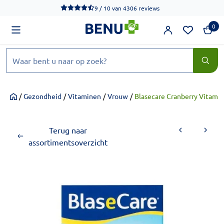
We werken momenteel hard aan het verbeteren van de toegankel
9 / 10
van
4306 reviews
0
Zoeken
/
Gezondheid
/
Vitaminen
/
Vrouw
/
Blasecare Cranberry Vitamin
Home
Terug naar
assortimentsoverzicht