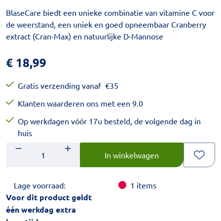
BlaseCare biedt een unieke combinatie van vitamine C voor
de weerstand, een uniek en goed opneembaar Cranberry
extract (Cran-Max) en natuurlijke D-Mannose
€
18,99
Gratis verzending vanaf
€
35
Klanten waarderen ons met een 9.0
Op werkdagen vóór 17u besteld, de volgende dag in
huis
Aantal
Voer het gewenste aantal in.
In winkelwagen
Lage voorraad:
1
items
Voor dit product geldt
één werkdag extra